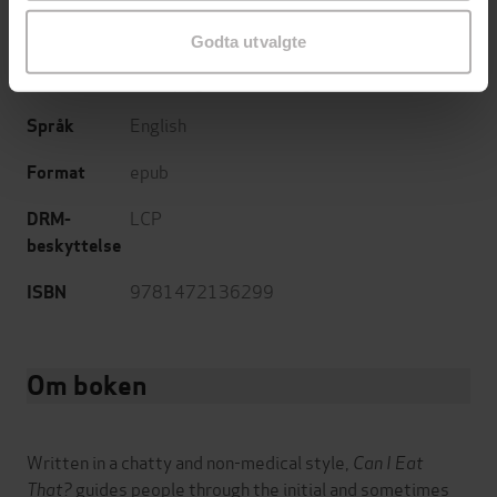
05.05.2016
Utgitt
Godta utvalgte
Helse og livsstil
,
Dokumentar og fakta
,
Sjanger
Hobby og fritid
,
Mat og drikke
English
Språk
epub
Format
LCP
DRM-
beskyttelse
9781472136299
ISBN
Om boken
Written in a chatty and non-medical style,
Can I Eat
That?
guides people through the initial and sometimes