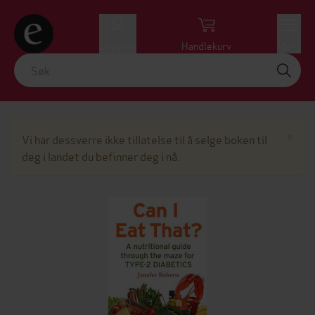
Logg inn
Handlekurv
Meny
Lu
×
Vi har dessverre ikke tillatelse til å selge boken til
deg i landet du befinner deg i nå.