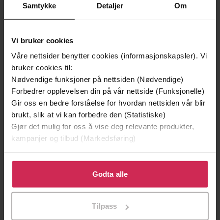
Samtykke
Detaljer
Om
Vi bruker cookies
Våre nettsider benytter cookies (informasjonskapsler). Vi
199,-
349,-
bruker cookies til:
Minnesota
Utskudd
Nødvendige funksjoner på nettsiden (Nødvendige)
Jo Nesbø
Jørn Lier Horst
Forbedrer opplevelsen din på vår nettside (Funksjonelle)
EBOK
EBOK
Gir oss en bedre forståelse for hvordan nettsiden vår blir
brukt, slik at vi kan forbedre den (Statistiske)
Gjør det mulig for oss å vise deg relevante produkter,
kampanjer og tilbud (Markedsføring)
A nutritional guide through the dietary
Undertittel
maze for type 2 diabetics
Klikk på «Godta alle» for å gi oss ditt samtykke til å
bruke cookies for alle disse formålene. Du kan også
Godta alle
Jenefer Roberts
(forfatter)
Forfattere
tilpasse ditt samtykke til spesifikke formål ved å klikke
på «Tilpass». Du kan når som helst trekke tilbake eller
Robinson
Forlag
Tilpass
endre ditt samtykke.