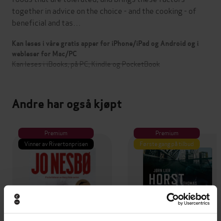
together in advice on the choice - and the cooking - of
beneficial and tas…
Kan leses i våre gratis apper for iPhone/iPad og Android og i
webleser for Mac/PC
Kan leses i iBooks, på PC, Kindle og PocketBook
Andre har også kjøpt
Premium
Premium
Vinner av Rivertonprisen
Første gang på tilbud