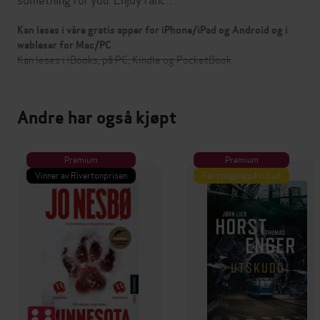
Kan leses i våre gratis apper for iPhone/iPad og Android og i
webleser for Mac/PC
Kan leses i iBooks, på PC, Kindle og PocketBook
Andre har også kjøpt
Premium
Premium
Vinner av Rivertonprisen
Første gang på tilbud