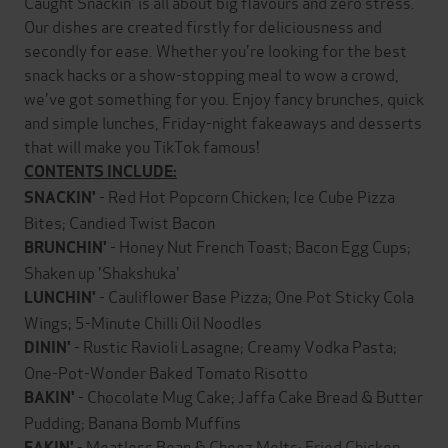
Caught Snackin' is all about big flavours and zero stress.
Our dishes are created firstly for deliciousness and
secondly for ease. Whether you're looking for the best
snack hacks or a show-stopping meal to wow a crowd,
we've got something for you. Enjoy fancy brunches, quick
and simple lunches, Friday-night fakeaways and desserts
that will make you TikTok famous!
CONTENTS INCLUDE:
- Red Hot Popcorn Chicken; Ice Cube Pizza
SNACKIN'
Bites; Candied Twist Bacon
- Honey Nut French Toast; Bacon Egg Cups;
BRUNCHIN'
Shaken up 'Shakshuka'
- Cauliflower Base Pizza; One Pot Sticky Cola
LUNCHIN'
Wings; 5-Minute Chilli Oil Noodles
- Rustic Ravioli Lasagne; Creamy Vodka Pasta;
DININ'
One-Pot-Wonder Baked Tomato Risotto
- Chocolate Mug Cake; Jaffa Cake Bread & Butter
BAKIN'
Pudding; Banana Bomb Muffins
- Meatless Bean & Cheez Melts; Fried Chicken
FAKIN'