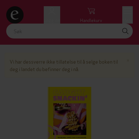
Logg inn
Handlekurv
Meny
Lu
×
Vi har dessverre ikke tillatelse til å selge boken til
deg i landet du befinner deg i nå.