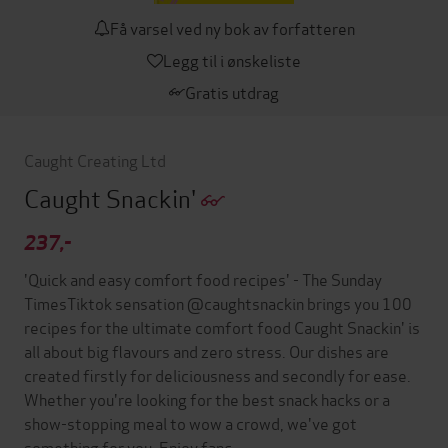
Få varsel ved ny bok av forfatteren
Legg til i ønskeliste
Gratis utdrag
Caught Creating Ltd
Caught Snackin'
237,-
'Quick and easy comfort food recipes' - The Sunday
TimesTiktok sensation @caughtsnackin brings you 100
recipes for the ultimate comfort food Caught Snackin' is
all about big flavours and zero stress. Our dishes are
created firstly for deliciousness and secondly for ease.
Whether you're looking for the best snack hacks or a
show-stopping meal to wow a crowd, we've got
something for you. Enjoy fanc…