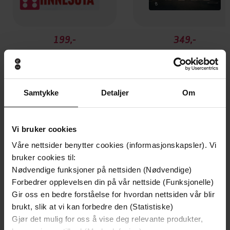
199,-
349,-
Minnesota
Utskudd
Jo Nesbø
Jørn Lier Horst
EBOK
EBOK
Samtykke
Detaljer
Om
Vi bruker cookies
100 recipes. Simple. Fast.
Undertittel
Flavoursome.
Våre nettsider benytter cookies (informasjonskapsler). Vi
bruker cookies til:
Caught Creating Ltd
(forfatter)
Forfattere
Nødvendige funksjoner på nettsiden (Nødvendige)
Forbedrer opplevelsen din på vår nettside (Funksjonelle)
Hamlyn
Forlag
Gir oss en bedre forståelse for hvordan nettsiden vår blir
brukt, slik at vi kan forbedre den (Statistiske)
02.02.2023
Utgitt
Gjør det mulig for oss å vise deg relevante produkter,