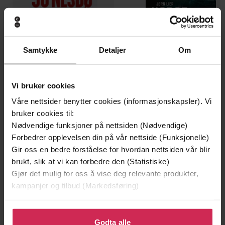
Samtykke
Detaljer
Om
Vi bruker cookies
Våre nettsider benytter cookies (informasjonskapsler). Vi
bruker cookies til:
199,-
349,-
Nødvendige funksjoner på nettsiden (Nødvendige)
Minnesota
Utskudd
Forbedrer opplevelsen din på vår nettside (Funksjonelle)
Jo Nesbø
Jørn Lier Horst
Gir oss en bedre forståelse for hvordan nettsiden vår blir
EBOK
EBOK
brukt, slik at vi kan forbedre den (Statistiske)
Gjør det mulig for oss å vise deg relevante produkter,
kampanjer og tilbud (Markedsføring)
90 easy recipes for both slow cookers &
Undertittel
Klikk på «Godta alle» for å gi oss ditt samtykke til å
conventional ovens
bruke cookies for alle disse formålene. Du kan også
Godta alle