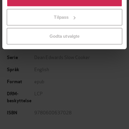
tilpasse ditt samtykke til spesifikke formål ved å klikke
Dean Edwards
(forfatter)
Forfattere
på «Tilpass». Du kan når som helst trekke tilbake eller
Tilpass
endre ditt samtykke.
Hamlyn
Forlag
03.09.2020
Utgitt
Godta utvalgte
Sjanger
Dean Edwards Slow Cooker
Serie
English
Språk
epub
Format
LCP
DRM-
beskyttelse
9780600637028
ISBN