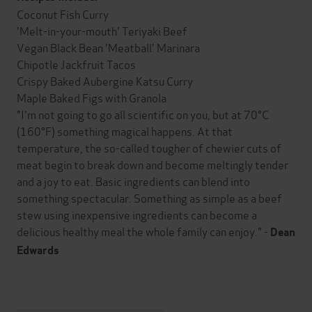
Coconut Fish Curry
'Melt-in-your-mouth' Teriyaki Beef
Vegan Black Bean 'Meatball' Marinara
Chipotle Jackfruit Tacos
Crispy Baked Aubergine Katsu Curry
Maple Baked Figs with Granola
"I'm not going to go all scientific on you, but at 70°C
(160°F) something magical happens. At that
temperature, the so-called tougher of chewier cuts of
meat begin to break down and become meltingly tender
and a joy to eat. Basic ingredients can blend into
something spectacular. Something as simple as a beef
stew using inexpensive ingredients can become a
delicious healthy meal the whole family can enjoy." -
Dean
Edwards