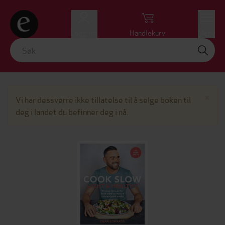
Logg inn
Handlekurv
Meny
Lu
×
Vi har dessverre ikke tillatelse til å selge boken til
deg i landet du befinner deg i nå.