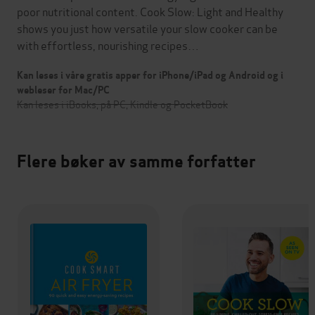
poor nutritional content. Cook Slow: Light and Healthy
shows you just how versatile your slow cooker can be
with effortless, nourishing recipes…
Kan leses i våre gratis apper for iPhone/iPad og Android og i
webleser for Mac/PC
Kan leses i iBooks, på PC, Kindle og PocketBook
Flere bøker av samme forfatter