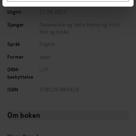
21.09.2017
Utgitt
Dokumentar og fakta
,
Hobby og fritid
,
Sjanger
Mat og drikke
English
Språk
epub
Format
LCP
DRM-
beskyttelse
9780297869429
ISBN
Om boken