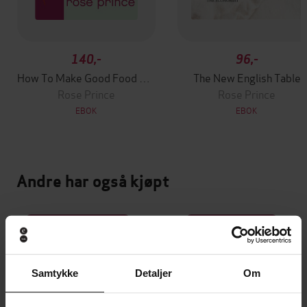
140,-
96,-
How To Make Good Food Go Further
The New English Table
Rose Prince
Rose Prince
EBOK
EBOK
Andre har også kjøpt
Premium
Premium
Vinner av Rivertonprisen
Første gang på tilbud
Samtykke
Detaljer
Om