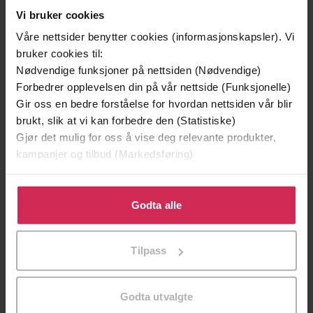
Vi bruker cookies
Våre nettsider benytter cookies (informasjonskapsler). Vi
bruker cookies til:
Nødvendige funksjoner på nettsiden (Nødvendige)
Forbedrer opplevelsen din på vår nettside (Funksjonelle)
Gir oss en bedre forståelse for hvordan nettsiden vår blir
brukt, slik at vi kan forbedre den (Statistiske)
199,-
349,-
Gjør det mulig for oss å vise deg relevante produkter,
Minnesota
Utskudd
kampanjer og tilbud (Markedsføring)
Jo Nesbø
Jørn Lier Horst
EBOK
EBOK
Klikk på «Godta alle» for å gi oss ditt samtykke til å
bruke cookies for alle disse formålene. Du kan også
Godta alle
tilpasse ditt samtykke til spesifikke formål ved å klikke
på «Tilpass». Du kan når som helst trekke tilbake eller
Gatherings. Suppers. Feasts.
Tilpass
Undertittel
endre ditt samtykke.
Rose Prince
(forfatter)
Forfattere
Godta utvalgte
Seven Dials
Forlag