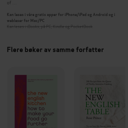
of …
Kan leses i våre gratis apper for iPhone/iPad og Android og i
webleser for Mac/PC
Kan leses i iBooks, på PC, Kindle og PocketBook
Flere bøker av samme forfatter