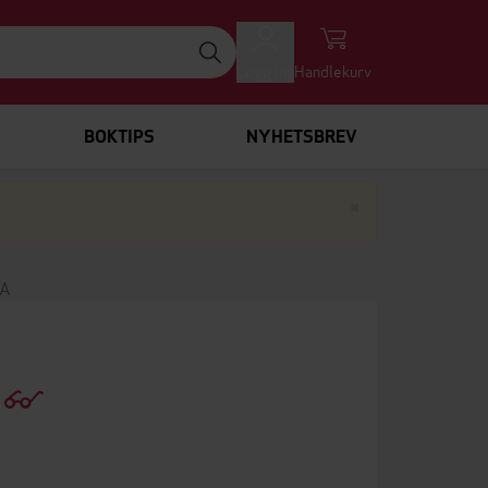
Logg inn
Handlekurv
BOKTIPS
NYHETSBREV
Lukk
×
TA
a