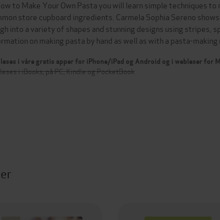
How to Make Your Own Pasta you will learn simple techniques to
mon store cupboard ingredients. Carmela Sophia Sereno shows 
gh into a variety of shapes and stunning designs using stripes, sp
ormation on making pasta by hand as well as with a pasta-makin
leses i våre gratis apper for iPhone/iPad og Android og i webleser for
leses i iBooks, på PC, Kindle og PocketBook
ter