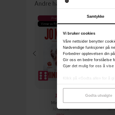
Andre har også kjøpt
Samtykke
Premium
Pre
Vinner av Rivertonprisen
Første gan
Vi bruker cookies
Våre nettsider benytter cooki
Nødvendige funksjoner på ne
Forbedrer opplevelsen din på
Gir oss en bedre forståelse fo
Gjør det mulig for oss å vise
Klikk på «Godta alle» for å gi
samtykke til spesifikke formå
199,-
Godta utvalgte
Minnesota
Jo Nesbø
Jørn
EBOK