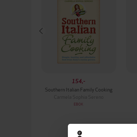
154,-
Southern Italian Family Cooking
Carmela Sophia Sereno
EBOK