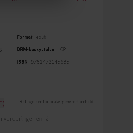
epub
Format
g
LCP
DRM-beskyttelse
9781472145635
ISBN
Betingelser for brukergenerert innhold
0)
n vurderinger ennå