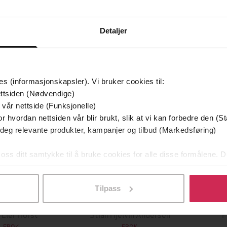
Detaljer
mium
Premium
g på tilbud
es (informasjonskapsler). Vi bruker cookies til:
ttsiden (Nødvendige)
 vår nettside (Funksjonelle)
r hvordan nettsiden vår blir brukt, slik at vi kan forbedre den (St
 deg relevante produkter, kampanjer og tilbud (Markedsføring)
 oss ditt samtykke til å bruke cookies for alle disse formålene. D
l ved å klikke på «Tilpass». Du kan når som helst trekke tilbake
349,-
149,-
Tilpass
Utskudd
En lykkelig familie
 Lier Horst
Stian Hjelvin Andersen
P
EBOK
EBOK