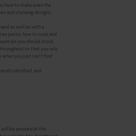
ou how to make even the
pes and stunning designs
hand as well as with a
ree pasta, how to cook and
sentials you should stock
throughout so that you rely
 when you just can't find
family satisfied, and
 will be amazed at the
shes selected to delight not