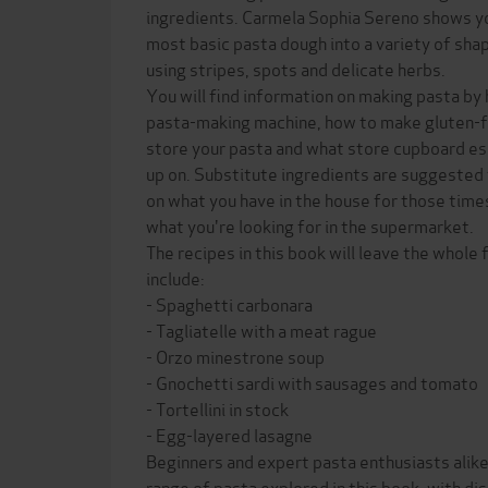
ingredients. Carmela Sophia Sereno shows y
most basic pasta dough into a variety of sha
using stripes, spots and delicate herbs.
You will find information on making pasta by 
pasta-making machine, how to make gluten-f
store your pasta and what store cupboard es
up on. Substitute ingredients are suggested 
on what you have in the house for those times
what you're looking for in the supermarket.
The recipes in this book will leave the whole 
include:
- Spaghetti carbonara
- Tagliatelle with a meat rague
- Orzo minestrone soup
- Gnochetti sardi with sausages and tomato
- Tortellini in stock
- Egg-layered lasagne
Beginners and expert pasta enthusiasts alike
range of pasta explored in this book, with di