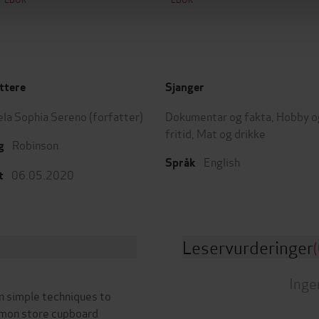
ttere
Sjanger
la Sophia Sereno
(forfatter)
Dokumentar og fakta
,
Hobby o
fritid
,
Mat og drikke
Robinson
g
English
Språk
06.05.2020
t
Leservurderinger
(
Inge
rn simple techniques to
mmon store cupboard