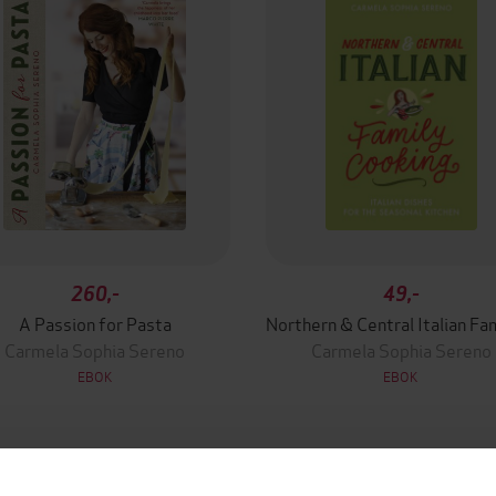
260,-
49,-
A Passion for Pasta
Carmela Sophia Sereno
Carmela Sophia Sereno
EBOK
EBOK