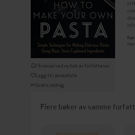
In 
com
dou
inf
Kan 
Kan 
Få varsel ved ny bok av forfatteren
Legg til i ønskeliste
Gratis utdrag
Flere bøker av samme forfat