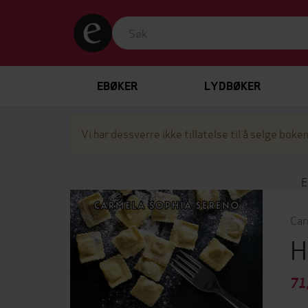
EBØKER
LYDBØKER
Vi har dessverre ikke tillatelse til å selge boken
Car
H
71