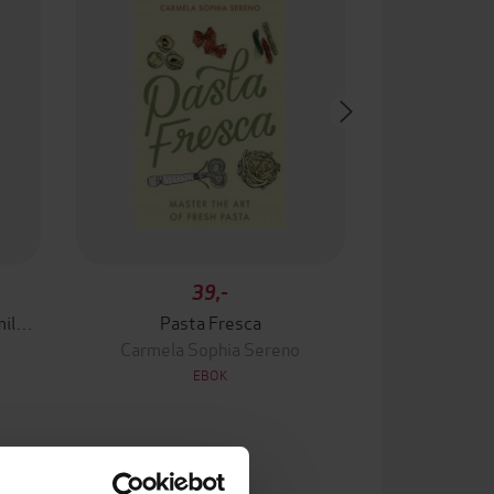
39,-
Northern & Central Italian Family Cooking
Pasta Fresca
Carmela Sophia Sereno
EBOK