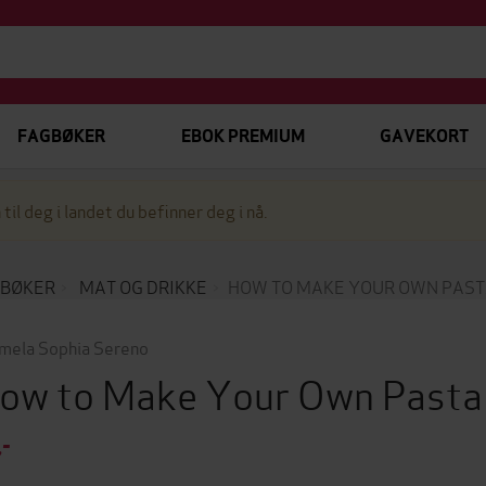
FAGBØKER
EBOK PREMIUM
GAVEKORT
 til deg i landet du befinner deg i nå.
EBØKER
MAT OG DRIKKE
HOW TO MAKE YOUR OWN PAS
mela Sophia Sereno
ow to Make Your Own Past
,-