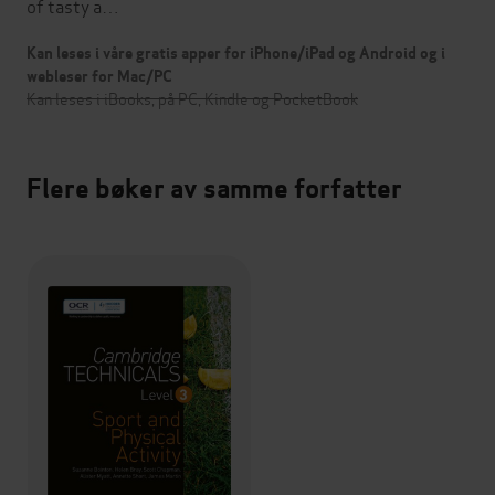
of tasty a…
Kan leses i våre gratis apper for iPhone/iPad og Android og i
webleser for Mac/PC
Kan leses i iBooks, på PC, Kindle og PocketBook
Flere bøker av samme forfatter