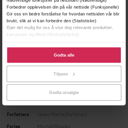
Forbedrer opplevelsen din på vår nettside (Funksjonelle)
Gir oss en bedre forståelse for hvordan nettsiden vår blir
brukt, slik at vi kan forbedre den (Statistiske)
Gjør det mulig for oss å vise deg relevante produkter,
kampanjer og tilbud (Markedsføring)
Klikk på «Godta alle» for å gi oss ditt samtykke til å
129,-
129,-
bruke cookies for alle disse formålene. Du kan også
Godta alle
Minnesota
Utskudd
tilpasse ditt samtykke til spesifikke formål ved å klikke
Jo Nesbø
Jørn Lier Horst
på «Tilpass». Du kan når som helst trekke tilbake eller
EBOK
EBOK
Tilpass
endre ditt samtykke.
Godta utvalgte
The Essential Collection
Undertittel
James Martin
(forfatter)
Forfattere
Mitchell Beazley
Forlag