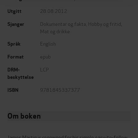
28.08.2012
Utgitt
Dokumentar og fakta
,
Hobby og fritid
,
Sjanger
Mat og drikke
English
Språk
epub
Format
LCP
DRM-
beskyttelse
9781845337377
ISBN
Om boken
James Martin is renowned for his simple easy-to-follow