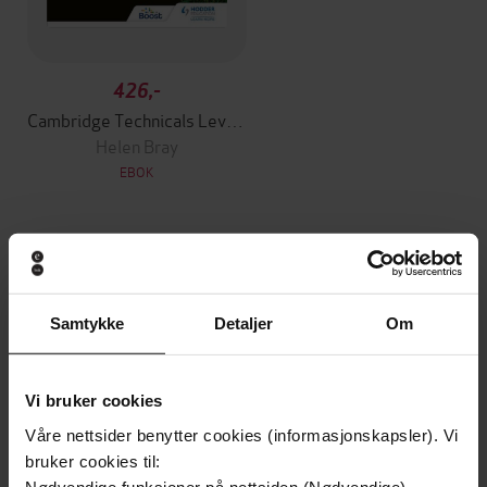
426,-
Cambridge Technicals Level 3 Sport and Physical Activity
Helen Bray
EBOK
Andre har også kjøpt
Samtykke
Detaljer
Om
Premium
Premium
Vinner av Rivertonprisen
Første gang på tilbud
Vi bruker cookies
Våre nettsider benytter cookies (informasjonskapsler). Vi
bruker cookies til:
Nødvendige funksjoner på nettsiden (Nødvendige)