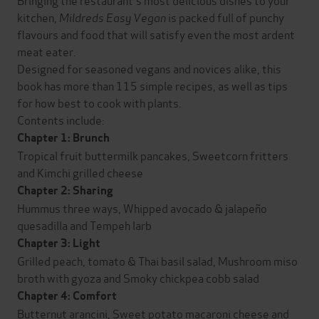
kitchen,
Mildreds Easy Vegan
is packed full of punchy
flavours and food that will satisfy even the most ardent
meat eater.
Designed for seasoned vegans and novices alike, this
book has more than 115 simple recipes, as well as tips
for how best to cook with plants.
Contents include:
Chapter 1: Brunch
Tropical fruit buttermilk pancakes, Sweetcorn fritters
and Kimchi grilled cheese
Chapter 2: Sharing
Hummus three ways, Whipped avocado & jalapeño
quesadilla and Tempeh larb
Chapter 3: Light
Grilled peach, tomato & Thai basil salad, Mushroom miso
broth with gyoza and Smoky chickpea cobb salad
Chapter 4: Comfort
Butternut arancini, Sweet potato macaroni cheese and