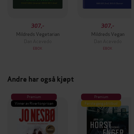
307,-
307,-
Mildreds Vegetarian
Mildreds Vegan
Dan Acevedo
Dan Acevedo
EBOK
EBOK
Andre har også kjøpt
Premium
Premium
Vinner av Rivertonprisen
Første gang på tilbud