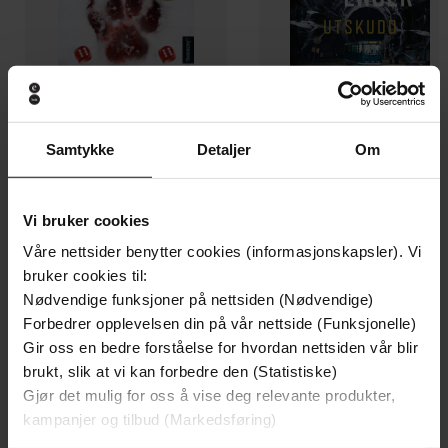
Samtykke
Detaljer
Om
199,-
349,-
Minnesota
Utskudd
Vi bruker cookies
Jo Nesbø
Jørn Lier Horst
Våre nettsider benytter cookies (informasjonskapsler). Vi
EBOK
EBOK
bruker cookies til:
Nødvendige funksjoner på nettsiden (Nødvendige)
Forbedrer opplevelsen din på vår nettside (Funksjonelle)
Gir oss en bedre forståelse for hvordan nettsiden vår blir
Exciting food, simply cooked
Undertittel
brukt, slik at vi kan forbedre den (Statistiske)
Gjør det mulig for oss å vise deg relevante produkter,
Mildreds
(forfatter)
Forfattere
kampanjer og tilbud (Markedsføring)
Hamlyn
Forlag