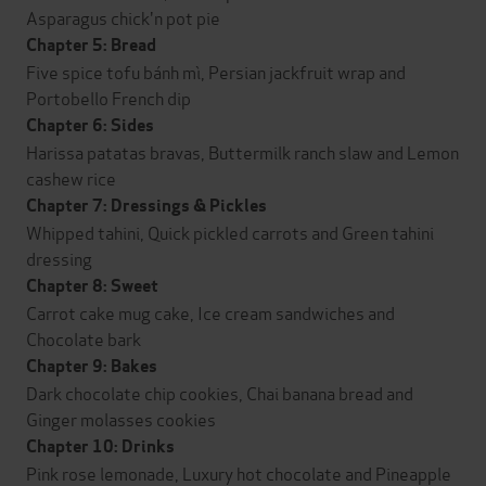
Asparagus chick'n pot pie
Chapter 5: Bread
Five spice tofu bánh mì, Persian jackfruit wrap and
Portobello French dip
Chapter 6: Sides
Harissa patatas bravas, Buttermilk ranch slaw and Lemon
cashew rice
Chapter 7: Dressings & Pickles
Whipped tahini, Quick pickled carrots and Green tahini
dressing
Chapter 8: Sweet
Carrot cake mug cake, Ice cream sandwiches and
Chocolate bark
Chapter 9: Bakes
Dark chocolate chip cookies, Chai banana bread and
Ginger molasses cookies
Chapter 10: Drinks
Pink rose lemonade, Luxury hot chocolate and Pineapple