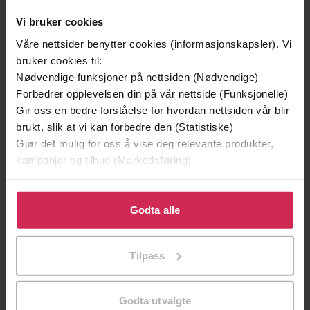
Vi bruker cookies
Våre nettsider benytter cookies (informasjonskapsler). Vi
bruker cookies til:
Nødvendige funksjoner på nettsiden (Nødvendige)
Forbedrer opplevelsen din på vår nettside (Funksjonelle)
Gir oss en bedre forståelse for hvordan nettsiden vår blir
brukt, slik at vi kan forbedre den (Statistiske)
199,-
349,-
Gjør det mulig for oss å vise deg relevante produkter,
Minnesota
Utskudd
kampanjer og tilbud (Markedsføring)
Jo Nesbø
Jørn Lier Horst
EBOK
EBOK
Klikk på «Godta alle» for å gi oss ditt samtykke til å
bruke cookies for alle disse formålene. Du kan også
Godta alle
tilpasse ditt samtykke til spesifikke formål ved å klikke
på «Tilpass». Du kan når som helst trekke tilbake eller
Tilpass
endre ditt samtykke.
Eat to Beat Diabetes with 100 Easy Low-
Undertittel
carb Recipes
Godta utvalgte
Katie Caldesi
(forfatter)