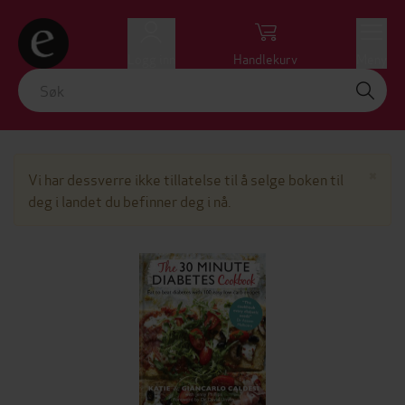
Logg inn
Handlekurv
Meny
Lu
×
Vi har dessverre ikke tillatelse til å selge boken til
deg i landet du befinner deg i nå.