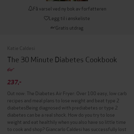
Få varsel ved ny bok av forfatteren
Legg til i ønskeliste
Gratis utdrag
Katie Caldesi
The 30 Minute Diabetes Cookbook
237,-
Out now: The Diabetes Air Fryer: Over 100 easy, low carb
recipes and meal plans to lose weight and beat type 2
diabetesBeing diagnosed with prediabetes or type 2
diabetes can be a real shock. How do you try to lose
weight and eat healthily when you also have so little time
to cook and shop? Giancarlo Caldesi has successfully lost