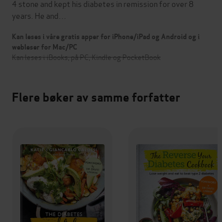
4 stone and kept his diabetes in remission for over 8
years. He and…
Kan leses i våre gratis apper for iPhone/iPad og Android og i
webleser for Mac/PC
Kan leses i iBooks, på PC, Kindle og PocketBook
Flere bøker av samme forfatter