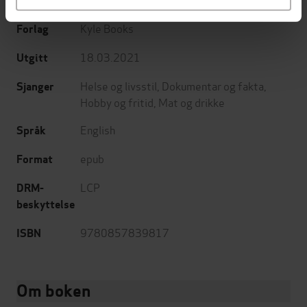
Forfattere
Kyle Books
Forlag
18.03.2021
Utgitt
Helse og livsstil
,
Dokumentar og fakta
,
Sjanger
Hobby og fritid
,
Mat og drikke
English
Språk
epub
Format
LCP
DRM-
beskyttelse
9780857839817
ISBN
Om boken