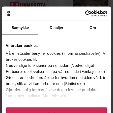
199,-
349,-
Samtykke
Detaljer
Om
Minnesota
Utskudd
Jo Nesbø
Jørn Lier Horst
EBOK
EBOK
Vi bruker cookies
Våre nettsider benytter cookies (informasjonskapsler). Vi
bruker cookies til:
Nødvendige funksjoner på nettsiden (Nødvendige)
From the Dali Wallbanger to the Stinger
Forbedrer opplevelsen din på vår nettside (Funksjonelle)
Undertittel
Sargent, cocktails with an artistic twist
Gir oss en bedre forståelse for hvordan nettsiden vår blir
brukt, slik at vi kan forbedre den (Statistiske)
Ilex Press
(forfatter)
Forfattere
Gjør det mulig for oss å vise deg relevante produkter,
kampanjer og tilbud (Markedsføring)
Ilex Press
Forlag
Klikk på «Godta alle» for å gi oss ditt samtykke til å
02.09.2019
Utgitt