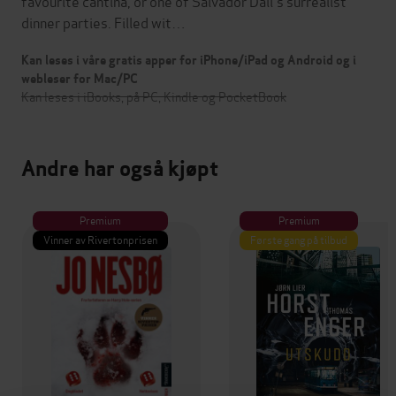
favourite cantina, or one of Salvador Dalí's surrealist
dinner parties. Filled wit…
Kan leses i våre gratis apper for iPhone/iPad og Android og i
webleser for Mac/PC
Kan leses i iBooks, på PC, Kindle og PocketBook
Andre har også kjøpt
Premium
Premium
Vinner av Rivertonprisen
Første gang på tilbud