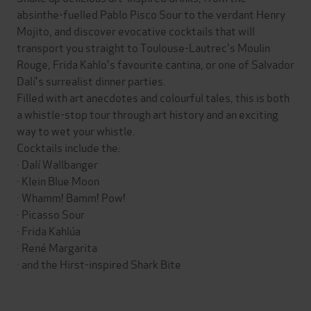
absinthe-fuelled Pablo Pisco Sour to the verdant Henry
Mojito, and discover evocative cocktails that will
transport you straight to Toulouse-Lautrec's Moulin
Rouge, Frida Kahlo's favourite cantina, or one of Salvador
Dalí's surrealist dinner parties.
Filled with art anecdotes and colourful tales, this is both
a whistle-stop tour through art history and an exciting
way to wet your whistle.
Cocktails include the:
· Dalí Wallbanger
· Klein Blue Moon
· Whamm! Bamm! Pow!
· Picasso Sour
· Frida Kahlúa
· René Margarita
· and the Hirst-inspired Shark Bite