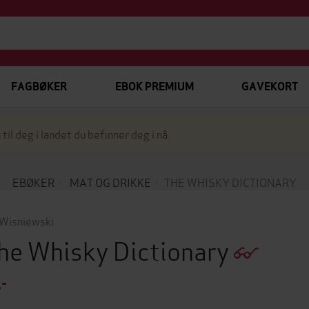
FAGBØKER
EBOK PREMIUM
GAVEKORT
 til deg i landet du befinner deg i nå.
EBØKER
MAT OG DRIKKE
THE WHISKY DICTIONARY
 Wisniewski
he Whisky Dictionary
,-