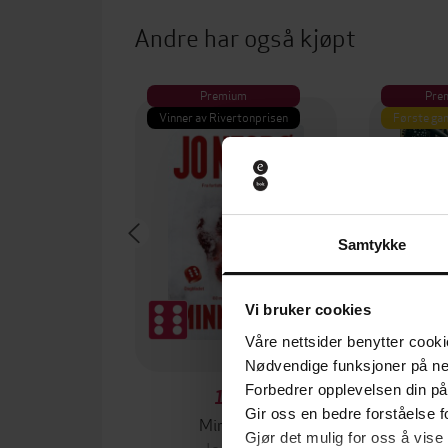
Andre har også kjøpt
Premium
Pre
Vinner av Rivertonprisen
Første gan
Samtykke
Vi bruker cookies
Våre nettsider benytter cooki
Nødvendige funksjoner på ne
Forbedrer opplevelsen din på
129,-
Gir oss en bedre forståelse fo
Minnesota
Gjør det mulig for oss å vise
Jo Nesbø
Jørn