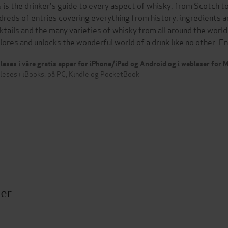
s is the drinker's guide to every aspect of whisky, from Scotch 
dreds of entries covering everything from history, ingredients an
ktails and the many varieties of whisky from all around the wor
lores and unlocks the wonderful world of a drink like no other. 
leses i våre gratis apper for iPhone/iPad og Android og i webleser for
leses i iBooks, på PC, Kindle og PocketBook
ter