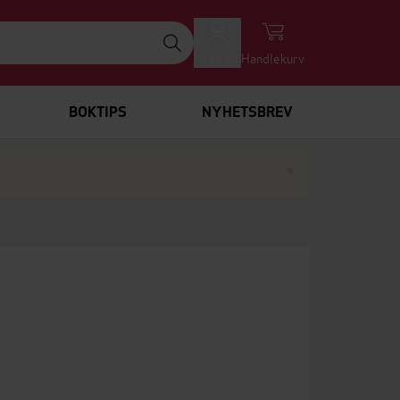
Logg inn
Handlekurv
BOKTIPS
NYHETSBREV
Lukk
×