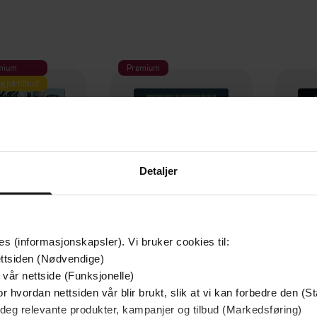
mium
Premium
g på tilbud
Detaljer
es (informasjonskapsler). Vi bruker cookies til:
ttsiden (Nødvendige)
 vår nettside (Funksjonelle)
129,-
79,-
r hvordan nettsiden vår blir brukt, slik at vi kan forbedre den (St
Utskudd
En lykkelig familie
 deg relevante produkter, kampanjer og tilbud (Markedsføring)
 Lier Horst
Stian Hjelvin Andersen
P