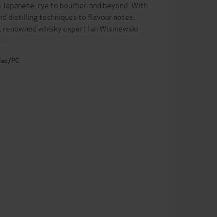
to Japanese, rye to bourbon and beyond. With
d distilling techniques to flavour notes,
ld, renowned whisky expert Ian Wisniewski
En…
 Mac/PC