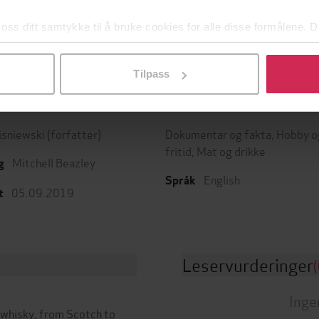
EBOK
EBOK
 oss ditt samtykke til å bruke cookies for alle disse formålene. D
l ved å klikke på «Tilpass». Du kan når som helst trekke tilbake
Tilpass
ttere
Sjanger
isniewski
(forfatter)
Dokumentar og fakta
,
Hobby o
fritid
,
Mat og drikke
Mitchell Beazley
g
English
Språk
05.09.2019
t
Leservurderinger
(
Inge
f whisky, from Scotch to