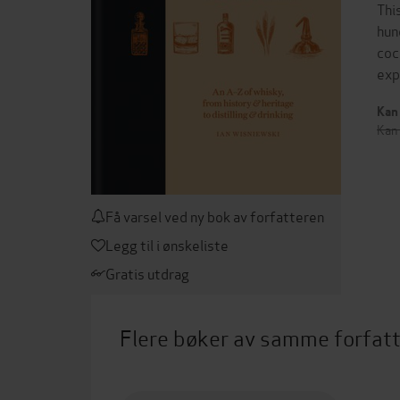
Thi
hun
coc
exp
Kan 
Kan 
Få varsel ved ny bok av forfatteren
Legg til i ønskeliste
Gratis utdrag
Flere bøker av samme forfat