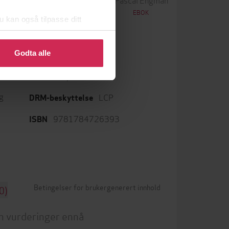
EBOK
EBOK
u kan også tilpasse ditt
 eller endre ditt samtykke.
Godta alle
epub
Format
g
LCP
DRM-beskyttelse
9781784726393
ISBN
Betingelser for brukergenerert innhold
0)
n vurderinger ennå