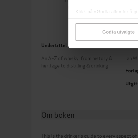
EBOK
Klikk på «Godta alle» for å gi
samtykke til spesifikke formå
Godta utvalgte
Undertittel
Forfa
An A–Z of whisky, from history &
Ian W
heritage to distilling & drinking
Forla
Utgit
Om boken
This is the drinker's guide to every aspect o