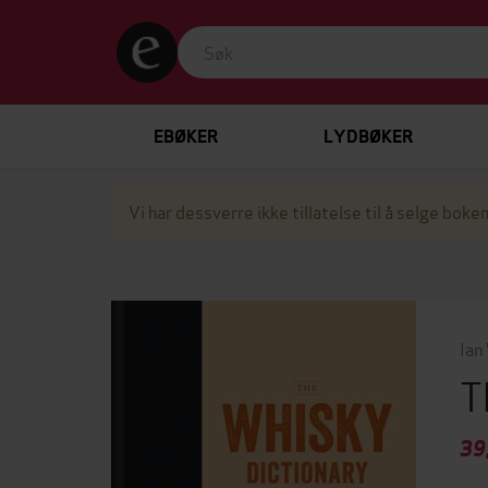
EBØKER
LYDBØKER
Vi har dessverre ikke tillatelse til å selge boken
Ian
T
39