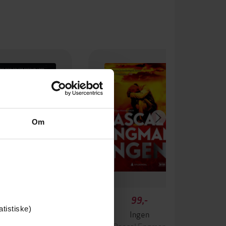
Om
349,-
99,-
atistiske)
Krigen
Ingen
ascal Engman
Pascal Engman