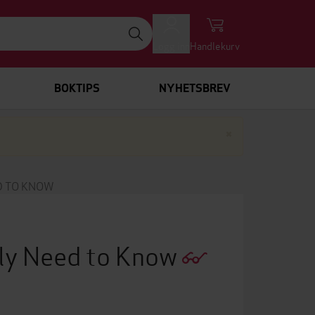
Logg inn
Handlekurv
BOKTIPS
NYHETSBREV
Lukk
×
D TO KNOW
ly Need to Know