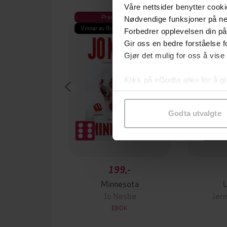
Våre nettsider benytter cooki
Premium
Pre
Nødvendige funksjoner på ne
Vinner av Rivertonprisen
Første gan
Forbedrer opplevelsen din på
Gir oss en bedre forståelse fo
Gjør det mulig for oss å vise
Klikk på «Godta alle» for å gi
samtykke til spesifikke formå
Godta utvalgte
199,-
Minnesota
Jo Nesbø
Jørn
EBOK