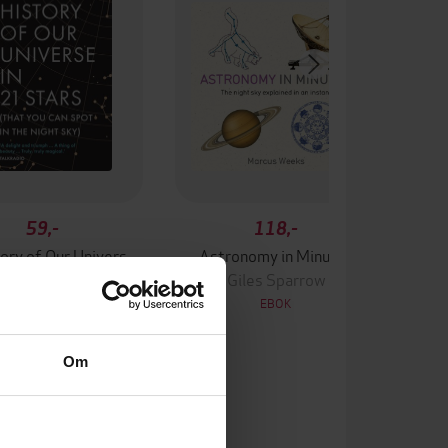
59,-
118,-
The History of Our Universe in 21 Stars
Astronomy in Minutes
Giles Sparrow
Giles Sparrow
EBOK
EBOK
Om