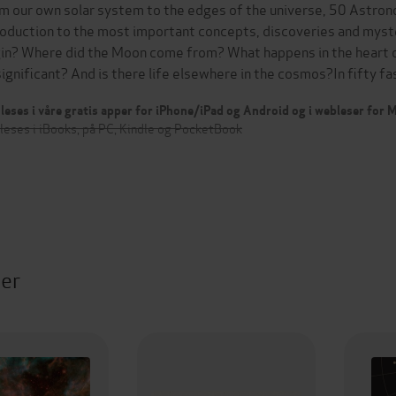
m our own solar system to the edges of the universe, 50 Astron
roduction to the most important concepts, discoveries and myst
in? Where did the Moon come from? What happens in the heart of
significant? And is there life elsewhere in the cosmos?In fifty f
leses i våre gratis apper for iPhone/iPad og Android og i webleser for
leses i iBooks, på PC, Kindle og PocketBook
ter