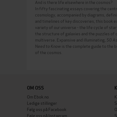
And is there life elsewhere in the cosmos?
In fifty fascinating essays covering the cent
cosmology, accompanied by diagrams, defini
and timelines of key discoveries, this book 
variety of our universe - the life cycle of sta
the structure of galaxies and the puzzles of
multiverse. Expansive and illuminating,
50 As
Need to Know
is the complete guide to the bi
of the cosmos.
OM OSS
Om Ebok.no
K
Ledige stillinger
S
Følg oss på Facebook
O
Følg oss på Instagram
S