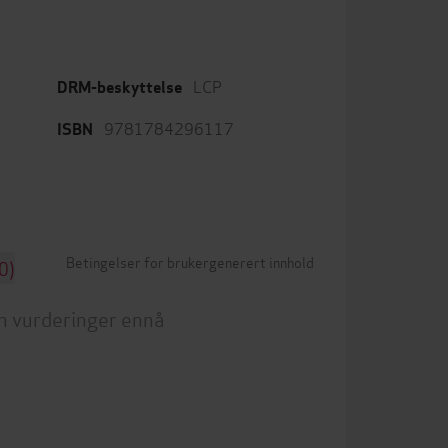
LCP
DRM-beskyttelse
9781784296117
ISBN
Betingelser for brukergenerert innhold
0)
n vurderinger ennå