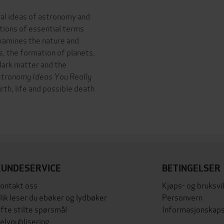
ral ideas of astronomy and
tions of essential terms
examines the nature and
rs, the formation of planets,
 dark matter and the
tronomy Ideas You Really
rth, life and possible death
KUNDESERVICE
BETINGELSER
ontakt oss
Kjøps- og bruksvi
lik leser du ebøker og lydbøker
Personvern
fte stilte spørsmål
Informasjonskaps
elvpublisering