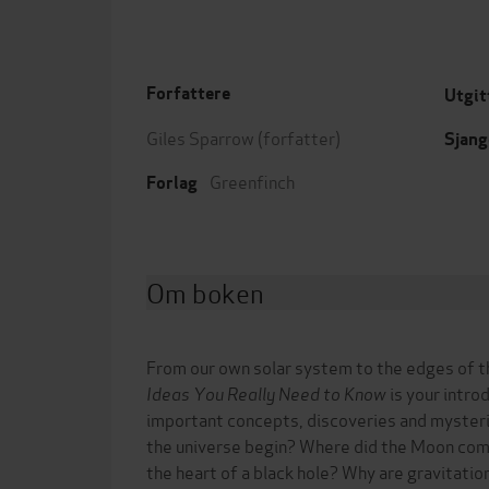
Forfattere
Utgit
Giles Sparrow
(forfatter)
Sjang
Greenfinch
Forlag
Om boken
From our own solar system to the edges of t
Ideas You Really Need to Know
is your intro
important concepts, discoveries and myster
the universe begin? Where did the Moon co
the heart of a black hole? Why are gravitatio