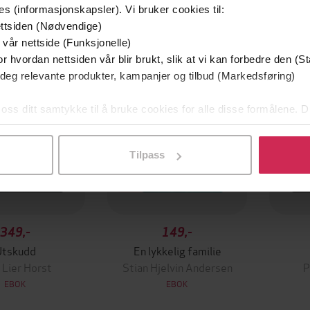
es (informasjonskapsler). Vi bruker cookies til:
mium
Premium
ttsiden (Nødvendige)
g på tilbud
 vår nettside (Funksjonelle)
r hvordan nettsiden vår blir brukt, slik at vi kan forbedre den (St
 deg relevante produkter, kampanjer og tilbud (Markedsføring)
 oss ditt samtykke til å bruke cookies for alle disse formålene. D
l ved å klikke på «Tilpass». Du kan når som helst trekke tilbake
Tilpass
349,-
149,-
Utskudd
En lykkelig familie
 Lier Horst
Stian Hjelvin Andersen
P
EBOK
EBOK