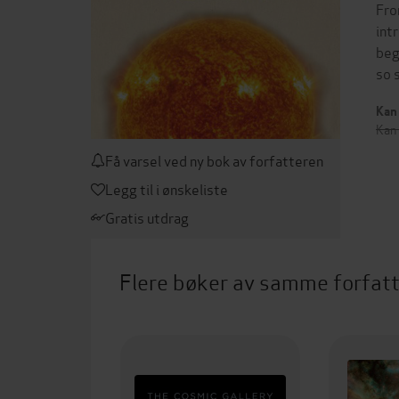
Fro
int
beg
so 
Kan 
Kan 
Få varsel ved ny bok av forfatteren
Legg til i ønskeliste
Gratis utdrag
Flere bøker av samme forfat