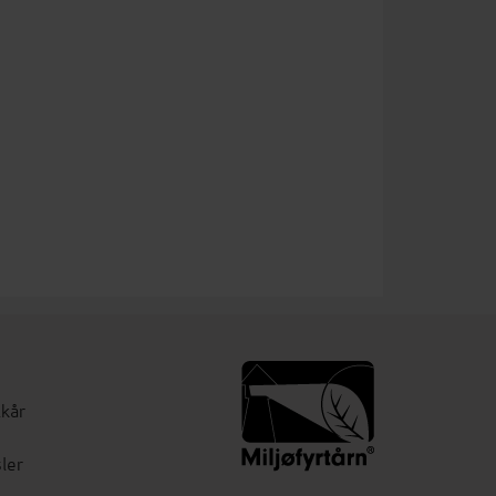
lkår
ler