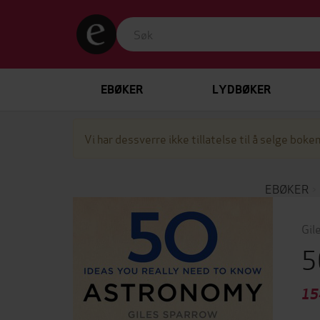
EBØKER
LYDBØKER
Vi har dessverre ikke tillatelse til å selge boken
EBØKER
Gil
5
15