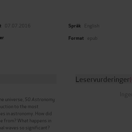
07.07.2016
English
t
Språk
epub
er
Format
Leservurderinger
(
Inge
he universe,
50 Astronomy
duction to the most
ies in astronomy. How did
me from? What happens in
nal waves so significant?