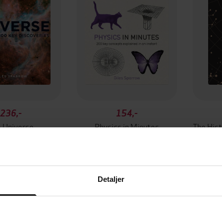
236,-
154,-
 Universe
Physics in Minutes
es Sparrow
Giles Sparrow
EBOK
EBOK
Detaljer