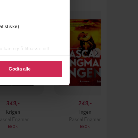
atistiske)
u kan også tilpasse ditt
 eller endre ditt samtykke.
Godta alle
349,-
249,-
Krigen
Ingen
ascal Engman
Pascal Engman
EBOK
EBOK