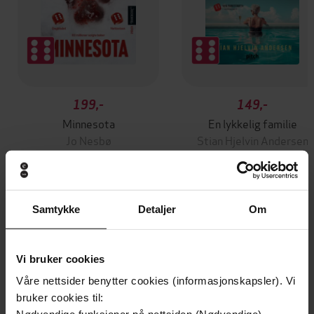
199,-
149,-
Minnesota
En lykkelig familie
Jo Nesbø
Stian Hjelvin Andersen
EBOK
EBOK
Samtykke
Detaljer
Om
menneskets tidsalder
Undertittel
Vi bruker cookies
Marius Timmann Mjaaland
(redaktør),
Forfattere
Thomas Hylland Eriksen
(redaktør),
Dag O.
Våre nettsider benytter cookies (informasjonskapsler). Vi
Hessen
(redaktør)
bruker cookies til: