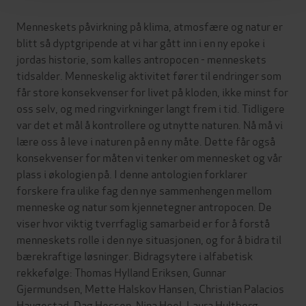
Menneskets påvirkning på klima, atmosfære og natur er
blitt så dyptgripende at vi har gått inn i en ny epoke i
jordas historie, som kalles antropocen - menneskets
tidsalder. Menneskelig aktivitet fører til endringer som
får store konsekvenser for livet på kloden, ikke minst for
oss selv, og med ringvirkninger langt frem i tid. Tidligere
var det et mål å kontrollere og utnytte naturen. Nå må vi
lære oss å leve i naturen på en ny måte. Dette får også
konsekvenser for måten vi tenker om mennesket og vår
plass i økologien på. I denne antologien forklarer
forskere fra ulike fag den nye sammenhengen mellom
menneske og natur som kjennetegner antropocen. De
viser hvor viktig tverrfaglig samarbeid er for å forstå
menneskets rolle i den nye situasjonen, og for å bidra til
bærekraftige løsninger. Bidragsytere i alfabetisk
rekkefølge: Thomas Hylland Eriksen, Gunnar
Gjermundsen, Mette Halskov Hansen, Christian Palacios
Haugestad, Dag Hessen, Nina Hoel, Laura Hultberg,