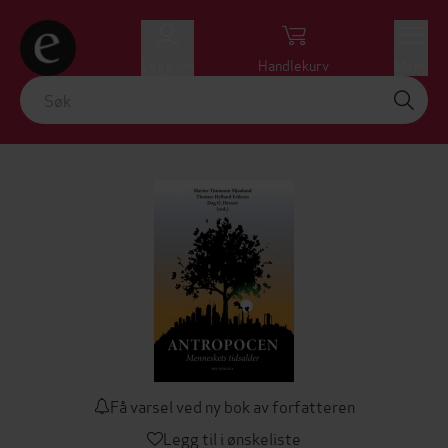
Logg inn
Handlekurv
Meny
Få varsel ved ny bok av forfatteren
Legg til i ønskeliste