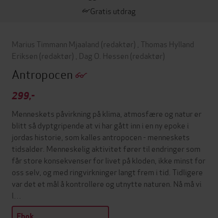
Gratis utdrag
Marius Timmann Mjaaland
(redaktør)
,
Thomas Hylland
Eriksen
(redaktør)
,
Dag O. Hessen
(redaktør)
Antropocen
299,-
Menneskets påvirkning på klima, atmosfære og natur er
blitt så dyptgripende at vi har gått inn i en ny epoke i
jordas historie, som kalles antropocen - menneskets
tidsalder. Menneskelig aktivitet fører til endringer som
får store konsekvenser for livet på kloden, ikke minst for
oss selv, og med ringvirkninger langt frem i tid. Tidligere
var det et mål å kontrollere og utnytte naturen. Nå må vi
l…
Ebok