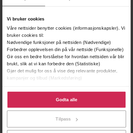
199,-
349,-
Vi bruker cookies
Minnesota
Utskudd
Våre nettsider benytter cookies (informasjonskapsler). Vi
Jo Nesbø
Jørn Lier Horst
bruker cookies til:
EBOK
EBOK
Nødvendige funksjoner på nettsiden (Nødvendige)
Forbedrer opplevelsen din på vår nettside (Funksjonelle)
Gir oss en bedre forståelse for hvordan nettsiden vår blir
brukt, slik at vi kan forbedre den (Statistiske)
Gjør det mulig for oss å vise deg relevante produkter,
Inspirational Ideas, Crafts and Recipes for
Undertittel
kampanjer og tilbud (Markedsføring)
Wholesome Country Living
Daisy Oakley
(forfatter)
Forfattere
Klikk på «Godta alle» for å gi oss ditt samtykke til å
bruke cookies for alle disse formålene. Du kan også
Godta alle
Summersdale
Forlag
tilpasse ditt samtykke til spesifikke formål ved å klikke
på «Tilpass». Du kan når som helst trekke tilbake eller
08.10.2020
Utgitt
Tilpass
endre ditt samtykke.
Dokumentar og fakta
,
Natur og dyr
,
Hobby
Sjanger