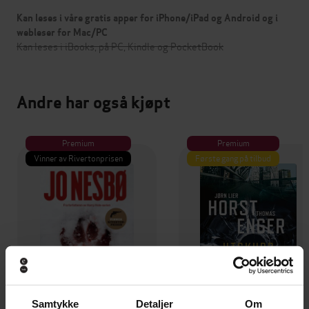
Kan leses i våre gratis apper for iPhone/iPad og Android og i
webleser for Mac/PC
Kan leses i iBooks, på PC, Kindle og PocketBook
Andre har også kjøpt
Premium
Premium
Vinner av Rivertonprisen
Første gang på tilbud
Samtykke
Detaljer
Om