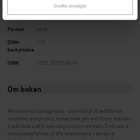
og fritid
Godta utvalgte
English
Språk
epub
Format
LCP
DRM-
beskyttelse
9781787839434
ISBN
Om boken
Welcome to Cottagecore – a world full of wildflower
meadows and picnics, homemade jam and floaty dresses,
traditional crafts and cosy country retreats. Embrace a
more peaceful way of life where there’s always a