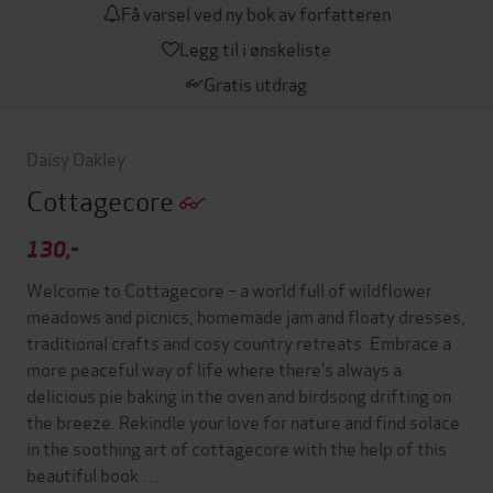
Få varsel ved ny bok av forfatteren
Legg til i ønskeliste
Gratis utdrag
Daisy Oakley
Cottagecore
130,-
Welcome to Cottagecore – a world full of wildflower
meadows and picnics, homemade jam and floaty dresses,
traditional crafts and cosy country retreats. Embrace a
more peaceful way of life where there’s always a
delicious pie baking in the oven and birdsong drifting on
the breeze. Rekindle your love for nature and find solace
in the soothing art of cottagecore with the help of this
beautiful book …