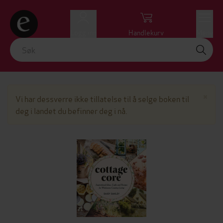
Logg inn
Handlekurv
Meny
Lu
×
Vi har dessverre ikke tillatelse til å selge boken til
deg i landet du befinner deg i nå.