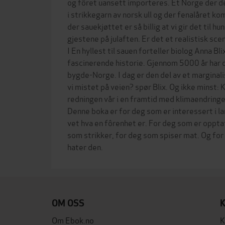
og fôret uansett importeres. Et Norge der det
i strikkegarn av norsk ull og der fenalåret k
der sauekjøttet er så billig at vi gir det til hu
gjestene på julaften. Er det et realistisk sce
I En hyllest til sauen forteller biolog Anna B
fascinerende historie. Gjennom 5000 år har d
bygde-Norge. I dag er den del av et marginali
vi mistet på veien? spør Blix. Og ikke minst: K
redningen vår i en framtid med klimaendring
Denne boka er for deg som er interessert i l
vet hva en fôrenhet er. For deg som er oppta
som strikker, for deg som spiser mat. Og for d
OM OSS
Om Ebok.no
K