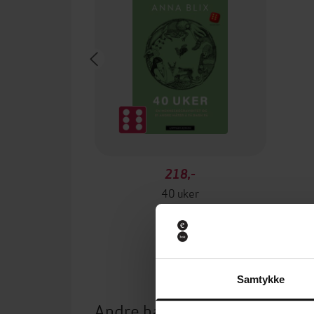
218,-
40 uker
Anna Blix
EBOK
Samtykke
Andre har også kjøpt