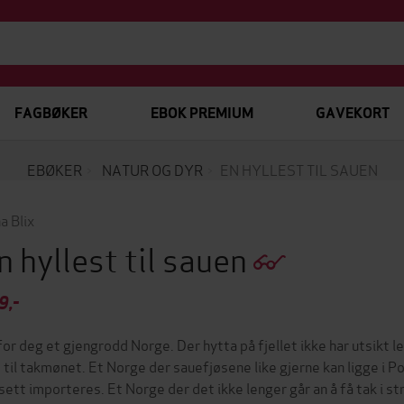
FAGBØKER
EBOK PREMIUM
GAVEKORT
EBØKER
NATUR OG DYR
EN HYLLEST TIL SAUEN
a Blix
n hyllest til sauen
9,-
for deg et gjengrodd Norge. Der hytta på fjellet ikke har utsikt l
 til takmønet. Et Norge der sauefjøsene like gjerne kan ligge i Po
sett importeres. Et Norge der det ikke lenger går an å få tak i st