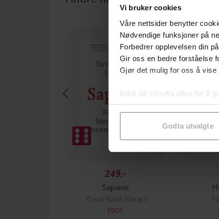
Vi bruker cookies
Våre nettsider benytter cooki
Premium
Nødvendige funksjoner på ne
Forbedrer opplevelsen din på
Gir oss en bedre forståelse fo
Gjør det mulig for oss å vise
Klikk på «Godta alle» for å gi
samtykke til spesifikke formå
Godta utvalgte
249,-
Sapiens
H
Yuval Noah Harari
To
EBOK