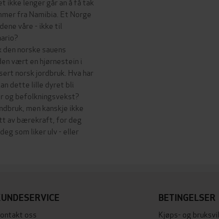
 ikke lenger går an å få tak
ommer fra Namibia. Et Norge
ndene våre - ikke til
nario?
lix den norske sauens
en vært en hjørnestein i
sert norsk jordbruk. Hva har
an dette lille dyret bli
er og befolkningsvekst?
andbruk, men kanskje ikke
tt av bærekraft, for deg
eg som liker ulv - eller
KUNDESERVICE
BETINGELSER
ontakt oss
Kjøps- og bruksvi