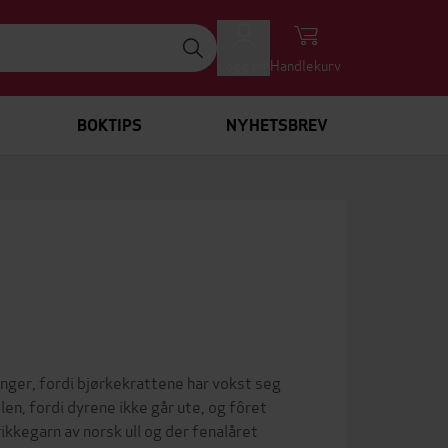
Logg inn
Handlekurv
BOKTIPS
NYHETSBREV
enger, fordi bjørkekrattene har vokst seg
len, fordi dyrene ikke går ute, og fôret
rikkegarn av norsk ull og der fenalåret