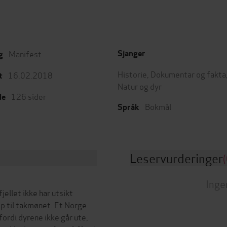
Manifest
Sjanger
g
Historie
,
Dokumentar og fakta
16.02.2018
t
Natur og dyr
126
sider
de
Bokmål
Språk
Leservurderinger
(
Inge
jellet ikke har utsikt
pp til takmønet. Et Norge
 fordi dyrene ikke går ute,