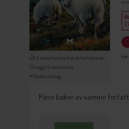
kom
E
17
Få varsel ved ny bok av forfatteren
Kan 
Legg til i ønskeliste
Gratis utdrag
Flere bøker av samme forfat