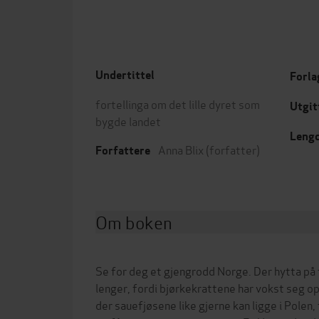
Undertittel
Forla
fortellinga om det lille dyret som
Utgit
bygde landet
Leng
Anna Blix
(forfatter)
Forfattere
Om boken
Se for deg et gjengrodd Norge. Der hytta på f
lenger, fordi bjørkekrattene har vokst seg o
der sauefjøsene like gjerne kan ligge i Polen,