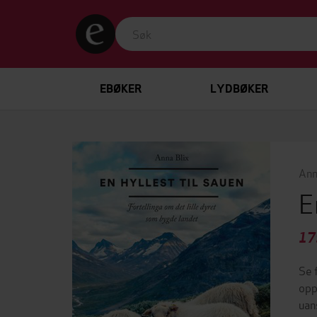
EBØKER
LYDBØKER
Ann
E
17
Se 
opp
uan