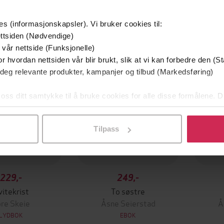
es (informasjonskapsler). Vi bruker cookies til:
Vi anbefaler
ttsiden (Nødvendige)
 vår nettside (Funksjonelle)
r hvordan nettsiden vår blir brukt, slik at vi kan forbedre den (St
 deg relevante produkter, kampanjer og tilbud (Markedsføring)
 oss ditt samtykke til å bruke cookies for alle disse formålene. D
l ved å klikke på «Tilpass». Du kan når som helst trekke tilbake
Tilpass
229,-
249,-
vitekrist
To søstre
re Skeie
Åsne Seierstad
Å
LYDBOK
EBOK