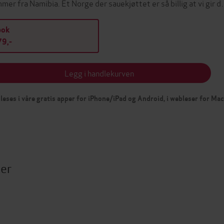
mer fra Namibia. Et Norge der sauekjøttet er så billig at vi gir 
bok
9,-
Legg i handlekurven
leses i våre gratis apper for iPhone/iPad og Android, i webleser for Ma
ter