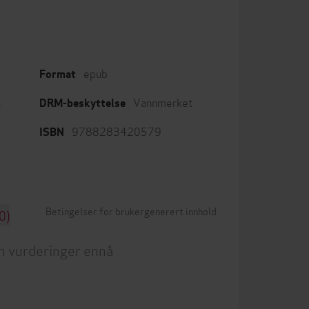
epub
Format
,
Vannmerket
DRM-beskyttelse
9788283420579
ISBN
Betingelser for brukergenerert innhold
0)
n vurderinger ennå