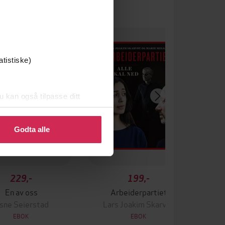
atistiske)
u kan også tilpasse ditt
 eller endre ditt samtykke.
Godta alle
229,-
199,-
En av oss
Arbeiderpartiet
sne Seierstad
Lars Joakim Skarvøy
EBOK
EBOK