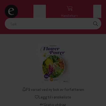
Logg inn
Handlekurv
Meny
Få varsel ved ny bok av forfatteren
Legg til i ønskeliste
Gratis utdrag