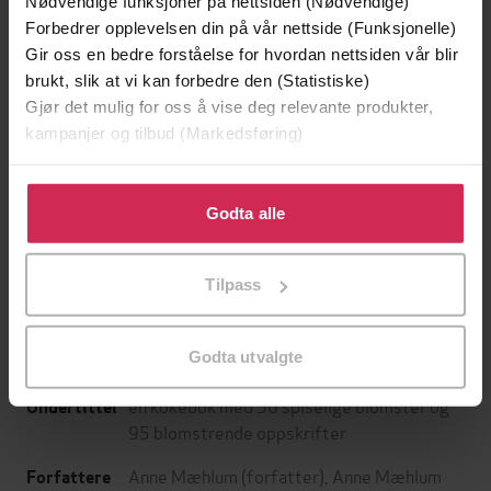
Nødvendige funksjoner på nettsiden (Nødvendige)
Forbedrer opplevelsen din på vår nettside (Funksjonelle)
Gir oss en bedre forståelse for hvordan nettsiden vår blir
brukt, slik at vi kan forbedre den (Statistiske)
Gjør det mulig for oss å vise deg relevante produkter,
kampanjer og tilbud (Markedsføring)
Klikk på «Godta alle» for å gi oss ditt samtykke til å
199,-
349,-
bruke cookies for alle disse formålene. Du kan også
Godta alle
Minnesota
Utskudd
tilpasse ditt samtykke til spesifikke formål ved å klikke
Jo Nesbø
Jørn Lier Horst
på «Tilpass». Du kan når som helst trekke tilbake eller
Tilpass
EBOK
EBOK
endre ditt samtykke.
Godta utvalgte
en kokebok med 56 spiselige blomster og
Undertittel
95 blomstrende oppskrifter
Anne Mæhlum
(forfatter),
Anne Mæhlum
Forfattere