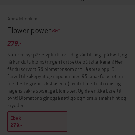
Anne Mæhlum
Flower power
279,-
Naturen byr på selvplukk fra tidlig vår til langt på høst, og
nå kan du la blomstringen fortsette på tallerkenen! Her
får du servert 56 blomster som er til å spise opp. Si
farvel til kakepynt og imponer med 95 smakfulle retter
(de fleste grønnsaksbaserte) pyntet med naturens og
hagens vakre spiselige blomster. Og de er ikke bare til
pynt! Blomstene gir også søtlige og florale smakshint og
krydder…
Ebok
279,-