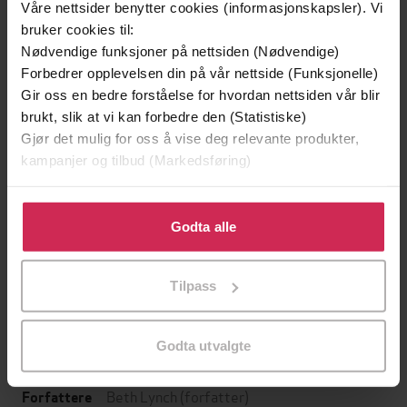
Våre nettsider benytter cookies (informasjonskapsler). Vi
bruker cookies til:
Nødvendige funksjoner på nettsiden (Nødvendige)
Forbedrer opplevelsen din på vår nettside (Funksjonelle)
Gir oss en bedre forståelse for hvordan nettsiden vår blir
brukt, slik at vi kan forbedre den (Statistiske)
Gjør det mulig for oss å vise deg relevante produkter,
kampanjer og tilbud (Markedsføring)
199,-
349,-
Klikk på «Godta alle» for å gi oss ditt samtykke til å
Minnesota
Utskudd
bruke cookies for alle disse formålene. Du kan også
Godta alle
Jo Nesbø
Jørn Lier Horst
tilpasse ditt samtykke til spesifikke formål ved å klikke
EBOK
EBOK
på «Tilpass». Du kan når som helst trekke tilbake eller
Tilpass
endre ditt samtykke.
Godta utvalgte
A Cornish Haunting
Undertittel
Beth Lynch
(forfatter)
Forfattere