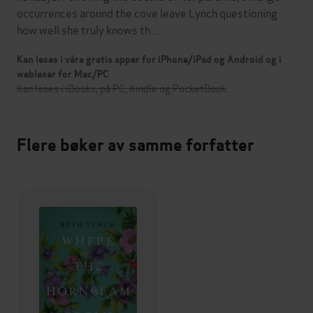
occurrences around the cove leave Lynch questioning
how well she truly knows th…
Kan leses i våre gratis apper for iPhone/iPad og Android og i
webleser for Mac/PC
Kan leses i iBooks, på PC, Kindle og PocketBook
Flere bøker av samme forfatter