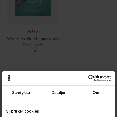
201,-
Where the Hornbeam Grows
Beth Lynch
EBOK
Andre har også kjøpt
Samtykke
Detaljer
Om
Premium
Premium
Vinner av Rivertonprisen
Første gang på tilbud
Vi bruker cookies