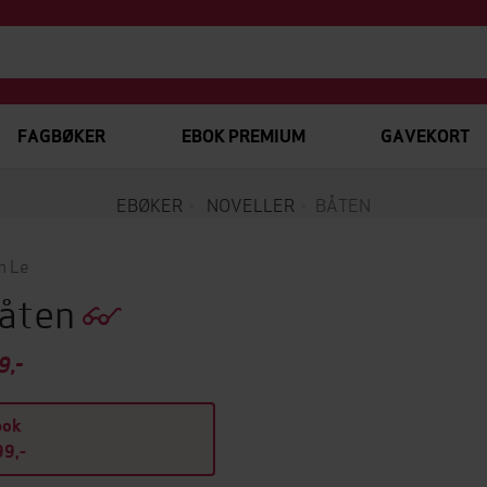
FAGBØKER
EBOK PREMIUM
GAVEKORT
EBØKER
NOVELLER
BÅTEN
m Le
åten
9,-
bok
9,-