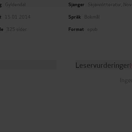
Gyldendal
Skjønnlitteratur
,
Nove
g
Sjanger
15.01.2014
Bokmål
t
Språk
325
sider
epub
de
Format
Leservurderinger
(
Inge