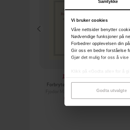
Samtykke
Vi bruker cookies
Våre nettsider benytter cooki
Nødvendige funksjoner på ne
Forbedrer opplevelsen din på
Gir oss en bedre forståelse fo
Gjør det mulig for oss å vise
Klikk på «Godta alle» for å gi
199,-
samtykke til spesifikke formå
Forbrytelse og straff
E
Fjodor M. Dostojevskij
Åsne
Godta utvalgte
EBOK