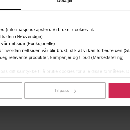
Detaljer
es (informasjonskapsler). Vi bruker cookies til:
ttsiden (Nødvendige)
 vår nettside (Funksjonelle)
r hvordan nettsiden vår blir brukt, slik at vi kan forbedre den (St
 deg relevante produkter, kampanjer og tilbud (Markedsføring)
 oss ditt samtykke til å bruke cookies for alle disse formålene. D
229,-
329,-
l ved å klikke på «Tilpass». Du kan når som helst trekke tilbake
n av oss
Fugletribunalet
D
 Seierstad
Agnes Ravatn
Tilpass
EBOK
EBOK