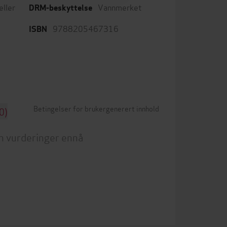
ller
Vannmerket
DRM-beskyttelse
9788205467316
ISBN
Betingelser for brukergenerert innhold
0)
n vurderinger ennå