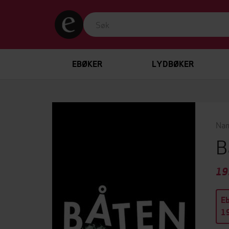
EBØKER
LYDBØKER
Na
B
19
E
19