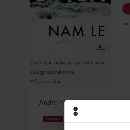
Kan 
Få varsel ved ny bok av forfatteren
Legg til i ønskeliste
Gratis utdrag
Andre har også kjøpt
Premium