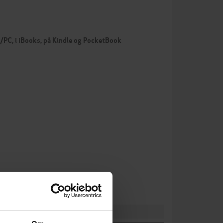
c/PC, i iBooks, på Kindle og PocketBook