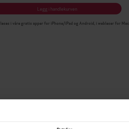
Legg i handlekurven
leses i våre gratis apper for iPhone/iPad og Android, i webleser for Ma