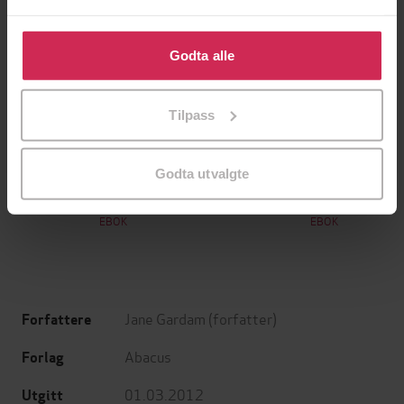
Klikk på «Godta alle» for å gi oss ditt samtykke til å
bruke cookies for alle disse formålene. Du kan også
Godta alle
tilpasse ditt samtykke til spesifikke formål ved å klikke
på «Tilpass». Du kan når som helst trekke tilbake eller
Tilpass
endre ditt samtykke.
199,-
349,-
Godta utvalgte
Minnesota
Utskudd
Jo Nesbø
Jørn Lier Horst
EBOK
EBOK
Jane Gardam
(forfatter)
Forfattere
Abacus
Forlag
01.03.2012
Utgitt