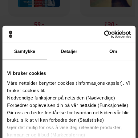
59,-
130,-
Showing The Flag
Bilgewater
Jane Gardam
Jane Gardam
EBOK
EBOK
Samtykke
Detaljer
Om
Vi bruker cookies
Andre har også kjøpt
Våre nettsider benytter cookies (informasjonskapsler). Vi
bruker cookies til:
Premium
Premium
Nødvendige funksjoner på nettsiden (Nødvendige)
Vinner av Rivertonprisen
Første gang på tilbud
Forbedrer opplevelsen din på vår nettside (Funksjonelle)
Gir oss en bedre forståelse for hvordan nettsiden vår blir
brukt, slik at vi kan forbedre den (Statistiske)
Gjør det mulig for oss å vise deg relevante produkter,
kampanjer og tilbud (Markedsføring)