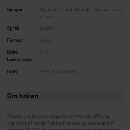
Skjønnlitteratur
,
Noveller
,
Romantikk og
Sjanger
drama
English
Språk
epub
Format
LCP
DRM-
beskyttelse
9781405516181
ISBN
Om boken
A loosely connected sequence of stories, offering
vignettes of human foibles from the holiday island of
Jamaica. Mrs Filling sees something nasty in the midday