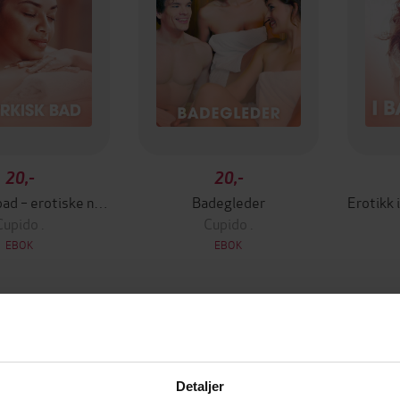
20,-
20,-
På tyrkisk bad – erotiske noveller
Badegleder
Cupido .
Cupido .
EBOK
EBOK
Detaljer