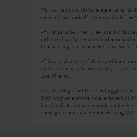
”Hun var helt oppslukt i sine egne tanker da 
mannen fra stranden!” - Uventet besøk 1 av A
«Hun er på badet, men i treet utenfor vindue
på henne. Hvorfor inviterer hun ham innenfor 
behandle seg som en hund?» - Labrador av Lo
«En kveld på vei hjem fikk hun problemer med
måtte humpe inn på en øde rasteplass.» - Eas
Zoe, Hillerød.
CUPIDO, Magasinet for kåthet og glede, intim
1984 udgivet erotiske noveller basert på sin
hverdagsfantasier og seksuelle opplevelser. 