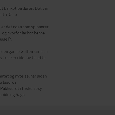
det banket på døren. Det var
stri, Oslo
t er det noen som spionerer
- og hvorfor lar han henne
uise P.
 den gamle Golfen sin. Hun
y trucker rider av Janette
itet og nytelse, har siden
e leseres
Publiseret i friske sexy