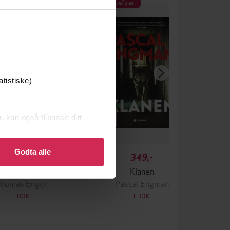
Vi anbefaler
atistiske)
u kan også tilpasse ditt
 eller endre ditt samtykke.
Godta alle
229,-
349,-
Blodtåke
Klanen
Thomas Enger
Pascal Engman
EBOK
EBOK