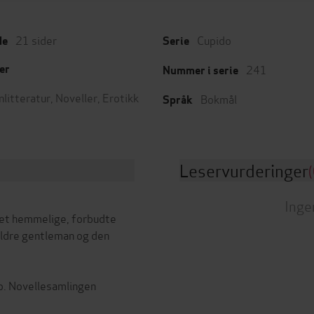
21
sider
Cupido
de
Serie
241
er
Nummer i serie
nlitteratur
,
Noveller
,
Erotikk
Bokmål
Språk
Leservurderinger
(
Inge
 Det hemmelige, forbudte
eldre gentleman og den
do. Novellesamlingen