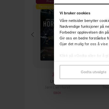
Premium
Første gang på tilbud
Vi bruker cookies
Våre nettsider benytter cooki
Nødvendige funksjoner på ne
Forbedrer opplevelsen din på
Gir oss en bedre forståelse fo
Gjør det mulig for oss å vise
Klikk på «Godta alle» for å gi
samtykke til spesifikke formå
Godta utvalgte
349,-
Utskudd
S
Jørn Lier Horst
Tho
EBOK