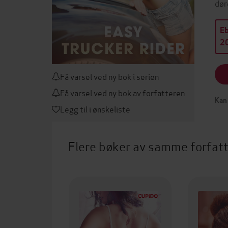
dør
E
20
Få varsel ved ny bok i serien
Få varsel ved ny bok av forfatteren
Kan 
Legg til i ønskeliste
Flere bøker av samme forfat