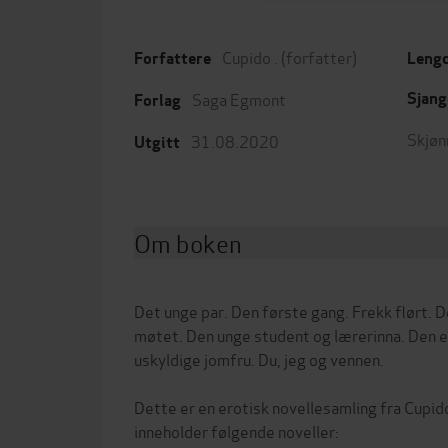
Cupido .
(forfatter)
Forfattere
Leng
Saga Egmont
Sjang
Forlag
Skjøn
31.08.2020
Utgitt
Om boken
Det unge par. Den første gang. Frekk flørt.
møtet. Den unge student og lærerinna. Den 
uskyldige jomfru. Du, jeg og vennen.
Dette er en erotisk novellesamling fra Cupi
inneholder følgende noveller: