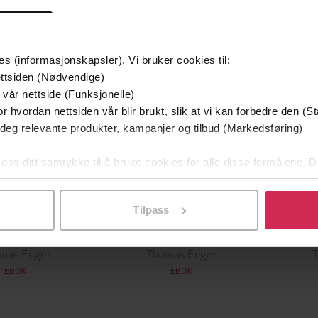
es (informasjonskapsler). Vi bruker cookies til:
ttsiden (Nødvendige)
 vår nettside (Funksjonelle)
r hvordan nettsiden vår blir brukt, slik at vi kan forbedre den (St
 deg relevante produkter, kampanjer og tilbud (Markedsføring)
 oss ditt samtykke til å bruke cookies for alle disse formålene. D
l ved å klikke på «Tilpass». Du kan når som helst trekke tilbake
Tilpass
229,-
229,-
kinndød
Fantomsmerte
mas Enger
Thomas Enger
EBOK
EBOK