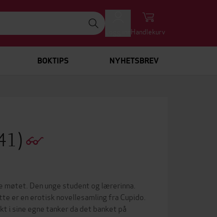
Logg inn
Handlekurv
BOKTIPS
NYHETSBREV
41)
e møtet. Den unge student og lærerinna.
te er en erotisk novellesamling fra Cupido.
kt i sine egne tanker da det banket på