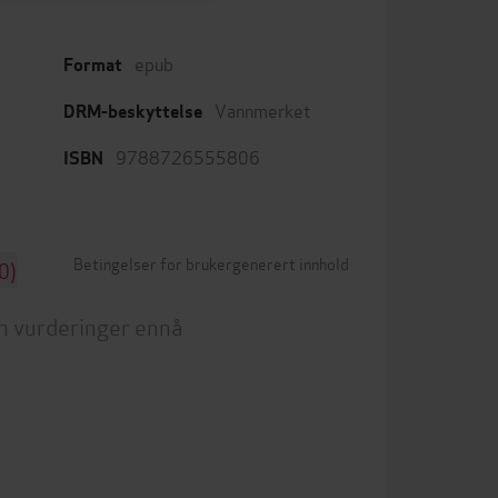
epub
Format
Vannmerket
DRM-beskyttelse
9788726555806
ISBN
Betingelser for brukergenerert innhold
0)
n vurderinger ennå