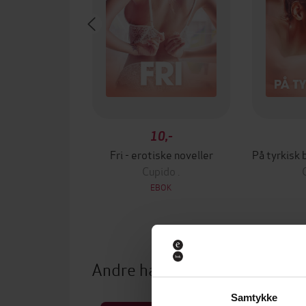
10,-
Fri - erotiske noveller
Cupido .
EBOK
Andre har også kjøpt
Samtykke