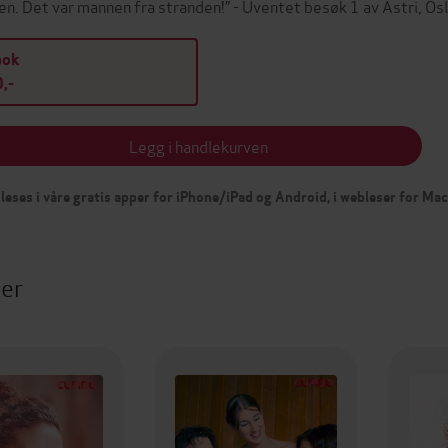
en. Det var mannen fra stranden!” - Uventet besøk 1 av Astri, Os
bok
,-
Legg i handlekurven
leses i våre gratis apper for iPhone/iPad og Android, i webleser for Ma
ter