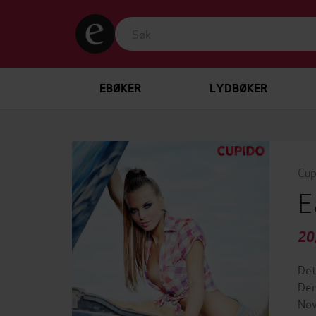
EBØKER
LYDBØKER
Cup
E
20
Det
Den
Nov