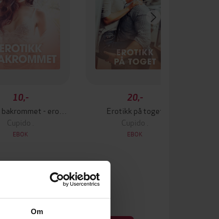
10,-
20,-
Erotikk i bakrommet - erotiske noveller
Erotikk på toget
Cupido .
Cupido .
EBOK
EBOK
Om