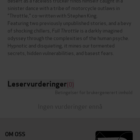
desert as a faceless trucker finds himself caught in a
sinister dance with a tribe of motorcycle outlaws in
"Throttle," co-written with Stephen King.
Featuring two previously unpublished stories, and a bevy
of shocking chillers,
Full Throttle
is a darkly imagined
odyssey through the complexities of the human psyche.
Hypnotic and disquieting, it mines our tormented
secrets, hidden vulnerabilities, and basest fears.
Leservurderinger
(0)
Betingelser for brukergenerert innhold
Ingen vurderinger ennå
OM OSS