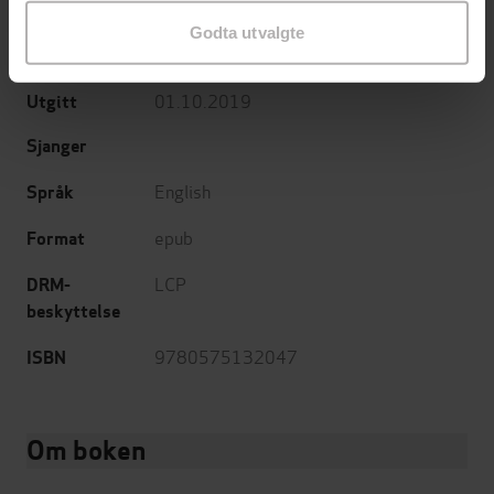
Joe Hill
(forfatter)
Forfattere
Godta utvalgte
Headline
Forlag
01.10.2019
Utgitt
Sjanger
English
Språk
epub
Format
LCP
DRM-
beskyttelse
9780575132047
ISBN
Om boken