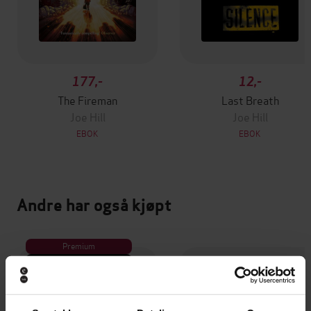
177,-
12,-
The Fireman
Last Breath
Joe Hill
Joe Hill
EBOK
EBOK
Andre har også kjøpt
Premium
Vinner av Rivertonprisen