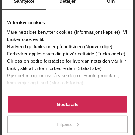
Samtykke
Detaljer
Om
Vi bruker cookies
Våre nettsider benytter cookies (informasjonskapsler). Vi
bruker cookies til:
Nødvendige funksjoner på nettsiden (Nødvendige)
Forbedrer opplevelsen din på vår nettside (Funksjonelle)
Gir oss en bedre forståelse for hvordan nettsiden vår blir
199,-
249,-
brukt, slik at vi kan forbedre den (Statistiske)
Minnesota
Rottekongen
Gjør det mulig for oss å vise deg relevante produkter,
Jo Nesbø
Pascal Engman
kampanjer og tilbud (Markedsføring)
EBOK
EBOK
Klikk på «Godta alle» for å gi oss ditt samtykke til å
bruke cookies for alle disse formålene. Du kan også
Godta alle
tilpasse ditt samtykke til spesifikke formål ved å klikke
Contains IN THE TALL GRASS, now on
Undertittel
på «Tilpass». Du kan når som helst trekke tilbake eller
Netflix!
Tilpass
endre ditt samtykke.