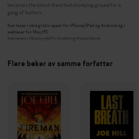
becomes the blood-drenched stomping ground for a
gang of hunters …
Kan leses i våre gratis apper for iPhone/iPad og Android og i
webleser for Mac/PC
Kan leses i iBooks, på PC, Kindle og PocketBook
Flere bøker av samme forfatter