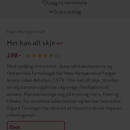
Legg til i ønskeliste
Gratis utdrag
Hans Herbjørnsrud
Her kan alt skje
199,-
(1)
Med språklig virtuositet, skarp iakttakelsesevne og
fantastiske fortellinger har Hans Herbjørnsrud fanget
lesere siden debuten i 1979. I Her kan alt skje, noveller i
utvalg kan man oppholde seg lenge i Herbjørnsruds
univers. Man kan bevege seg på kryss og tvers, fram og
tilbake, for novellene både belyser og beriker hverandre.
Sigurd Tenningen har skrevet et forord til denne utgaven.
«Hemingways …
Ebok