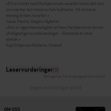
«Efter mötet med Herbjørnsruds noveller känns det som
om man har läst minst en halv hyllmeter. Så stinna av
mening är hans noveller.»
Jonas Thente,
Dagens Nyheter
«Det er ingen hemmelighet at Hans Herbjørnsrud skriver
uforlignelige novellesamlinger –
Brønnene
er intet
unntak.»
Kaja Schjerven Mollerin,
Vinduet
Leservurderinger
(0)
Betingelser for brukergenerert innhold
Ingen vurderinger ennå
OM OSS