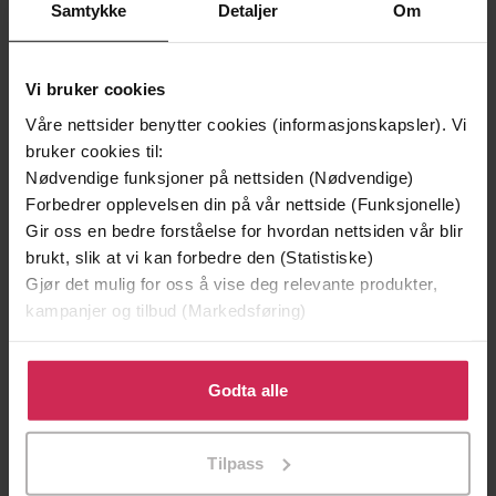
Samtykke
Detaljer
Om
Vi bruker cookies
Våre nettsider benytter cookies (informasjonskapsler). Vi
bruker cookies til:
Nødvendige funksjoner på nettsiden (Nødvendige)
Forbedrer opplevelsen din på vår nettside (Funksjonelle)
Gir oss en bedre forståelse for hvordan nettsiden vår blir
brukt, slik at vi kan forbedre den (Statistiske)
149,-
199,-
Gjør det mulig for oss å vise deg relevante produkter,
Jenta som ble igjen
Tante Ulrikkes vei
kampanjer og tilbud (Markedsføring)
Jojo Moyes
Zeshan Shakar
EBOK
EBOK
Klikk på «Godta alle» for å gi oss ditt samtykke til å
bruke cookies for alle disse formålene. Du kan også
Godta alle
tilpasse ditt samtykke til spesifikke formål ved å klikke
på «Tilpass». Du kan når som helst trekke tilbake eller
noveller i utvalg
Undertittel
Tilpass
endre ditt samtykke.