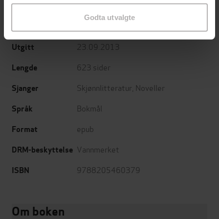
Hans Herbjørnsrud
(forfatter)
Forfattere
Godta utvalgte
Gyldendal
Forlag
23.09.2013
Utgitt
623
sider
Lengde
Skjønnlitteratur
,
Noveller
Sjanger
Bokmål
Språk
epub
Format
Vannmerket
DRM-beskyttelse
9788205460379
ISBN
Om boken