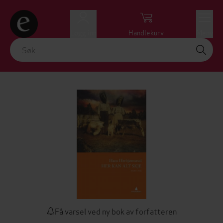
Logg inn
Handlekurv
Meny
Få varsel ved ny bok av forfatteren