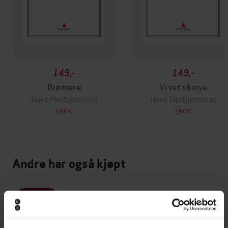
149,-
149,-
Brønnene
Vi vet så mye
Hans Herbjørnsrud
Hans Herbjørnsrud
EBOK
EBOK
Andre har også kjøpt
Premium