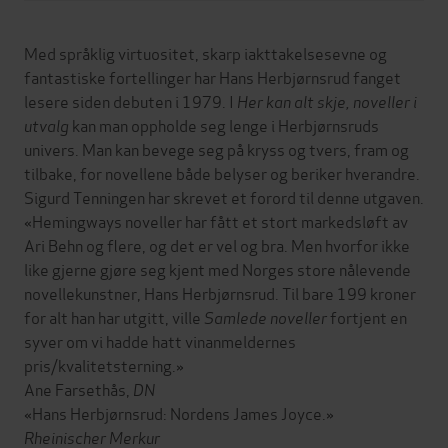
Med språklig virtuositet, skarp iakttakelsesevne og
fantastiske fortellinger har Hans Herbjørnsrud fanget
lesere siden debuten i 1979. I
Her kan alt skje, noveller i
utvalg
kan man oppholde seg lenge i Herbjørnsruds
univers. Man kan bevege seg på kryss og tvers, fram og
tilbake, for novellene både belyser og beriker hverandre.
Sigurd Tenningen har skrevet et forord til denne utgaven.
«Hemingways noveller har fått et stort markedsløft av
Ari Behn og flere, og det er vel og bra. Men hvorfor ikke
like gjerne gjøre seg kjent med Norges store nålevende
novellekunstner, Hans Herbjørnsrud. Til bare 199 kroner
for alt han har utgitt, ville
Samlede noveller
fortjent en
syver om vi hadde hatt vinanmeldernes
pris/kvalitetsterning.»
Ane Farsethås,
DN
«Hans Herbjørnsrud: Nordens James Joyce.»
Rheinischer Merkur