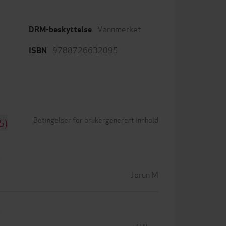
Vannmerket
DRM-beskyttelse
9788726632095
ISBN
Betingelser for brukergenerert innhold
5)
Jorun M