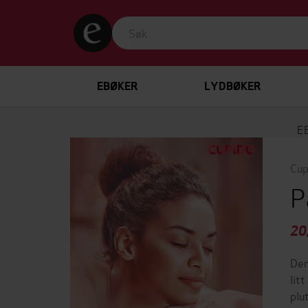
EBØKER
LYDBØKER
E
Cup
P
20
Den
lit
plu