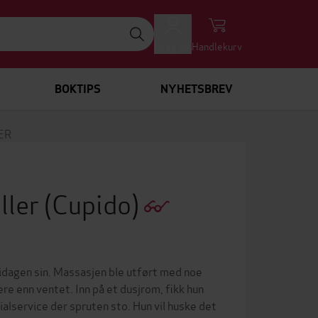
Logg inn
Handlekurv
BOKTIPS
NYHETSBREV
ER
ller
(Cupido)
fridagen sin. Massasjen ble utført med noe
e enn ventet. Inn på et dusjrom, fikk hun
sialservice der spruten sto. Hun vil huske det