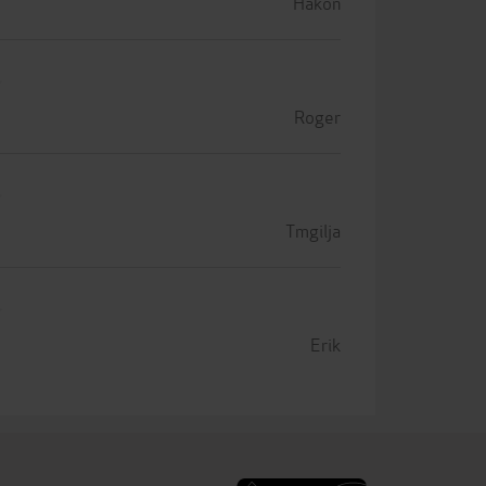
Håkon
Roger
Tmgilja
Erik