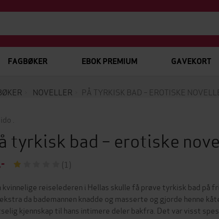
FAGBØKER
EBOK PREMIUM
GAVEKORT
BØKER
NOVELLER
PÅ TYRKISK BAD – EROTISKE NOVELL
ido .
å tyrkisk bad – erotiske nove
,-
(1)
 kvinnelige reiselederen i Hellas skulle få prøve tyrkisk bad på 
t ekstra da bademannen knadde og masserte og gjorde henne kåter
tselig kjennskap til hans intimere deler bakfra. Det var visst spe