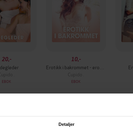
20,-
10,-
degleder
Erotikk i bakrommet - erotiske noveller
Er
Cupido .
Cupido .
EBOK
EBOK
Detaljer