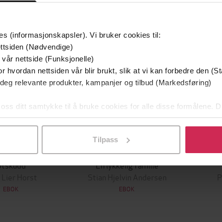
mium
Premium
g på tilbud
es (informasjonskapsler). Vi bruker cookies til:
ttsiden (Nødvendige)
 vår nettside (Funksjonelle)
r hvordan nettsiden vår blir brukt, slik at vi kan forbedre den (St
 deg relevante produkter, kampanjer og tilbud (Markedsføring)
 oss ditt samtykke til å bruke cookies for alle disse formålene. D
l ved å klikke på «Tilpass». Du kan når som helst trekke tilbake
Tilpass
349,-
149,-
Utskudd
En lykkelig familie
 Lier Horst
Stian Hjelvin Andersen
P
EBOK
EBOK