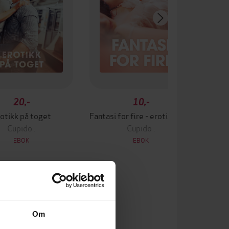
20,-
10,-
otikk på toget
Fantasi for fire - erotiske noveller
Cupido .
Cupido .
EBOK
EBOK
Om