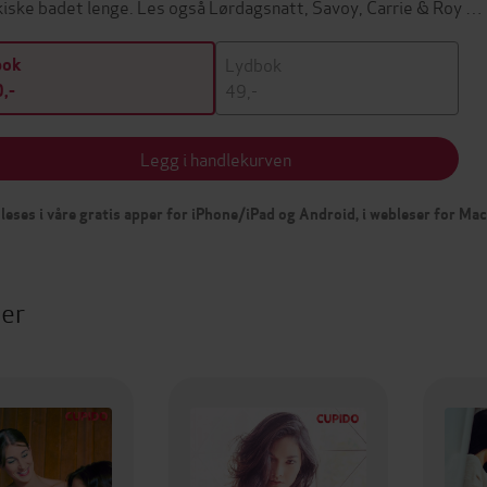
kiske badet lenge. Les også Lørdagsnatt, Savoy, Carrie & Roy …
Lydbok
bok
49,-
,-
Legg i handlekurven
leses i våre gratis apper for iPhone/iPad og Android, i webleser for Ma
ter