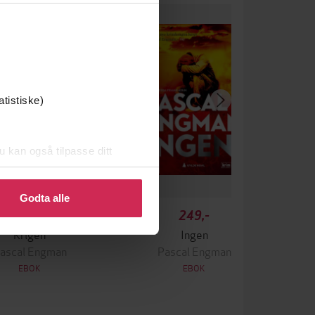
atistiske)
u kan også tilpasse ditt
 eller endre ditt samtykke.
Godta alle
349,-
249,-
Krigen
Ingen
ascal Engman
Pascal Engman
EBOK
EBOK