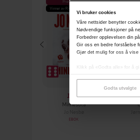
Premium
Pre
Vinner av Rivertonprisen
Første gan
Vi bruker cookies
Våre nettsider benytter cooki
Nødvendige funksjoner på ne
Forbedrer opplevelsen din på
Gir oss en bedre forståelse fo
Gjør det mulig for oss å vise
Klikk på «Godta alle» for å gi
samtykke til spesifikke formå
Godta utvalgte
199,-
Minnesota
Jo Nesbø
Jørn
EBOK