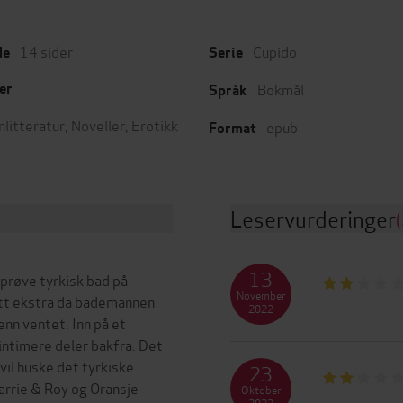
14
sider
Cupido
de
Serie
Bokmål
er
Språk
nlitteratur
,
Noveller
,
Erotikk
epub
Format
Leservurderinger
(
13
 prøve tyrkisk bad på
November
litt ekstra da bademannen
2022
nn ventet. Inn på et
 intimere deler bakfra. Det
vil huske det tyrkiske
23
arrie & Roy og Oransje
Oktober
2022