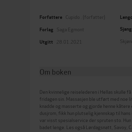
Cupido .
(forfatter)
Forfattere
Leng
Saga Egmont
Sjang
Forlag
Skjøn
28.01.2021
Utgitt
Om boken
Den kvinnelige reiselederen i Hellas skulle få
fridagen sin. Massasjen ble utført med noe 
knadde og masserte og gjorde henne kåtere e
dusjrom, fikk hun plutselig kjennskap til hans
var visst spesialservice der spruten sto. Hun 
badet lenge. Les også Lørdagsnatt, Savoy, C