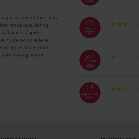
 magasin spekket med sexy
05
viten om seksualitet og
August
r velkomne i Cupidos
2022
selv skrevet novellene i
Hverdagens sexliv er alt
27
 i det hele og leverer
Februar
2022
13
September
2021