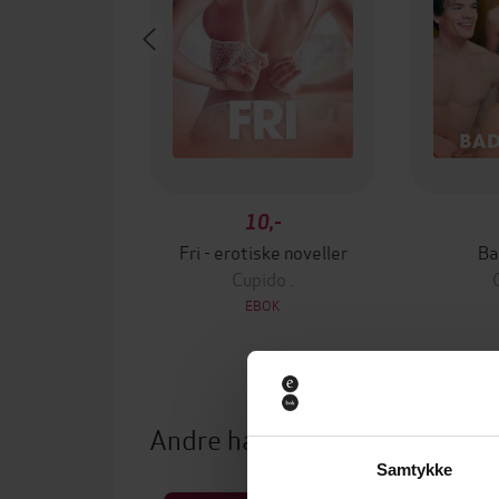
10,-
Fri - erotiske noveller
Ba
Cupido .
EBOK
Andre har også kjøpt
Samtykke