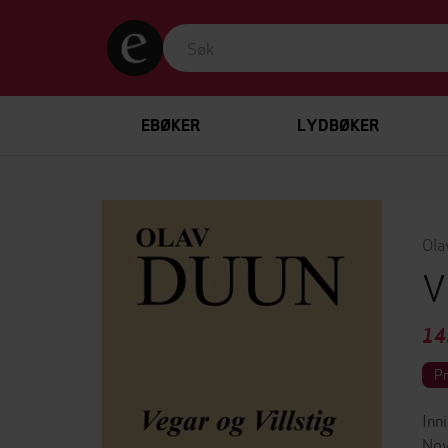
EBØKER
LYDBØKER
Ola
V
14
P
Inn
Nov