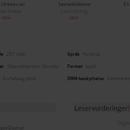
 Ulrikkes vei
Søsterklokkene
En
han Shakar
Lars Mytting
EBOK
EBOK
267
sider
Nynorsk
de
Språk
Skjønnlitteratur
,
Noveller
epub
er
Format
Aschehoug ebok
Vannmerke
DRM-beskyttelse
Leservurderinger
(
Inge
gav Duun ut