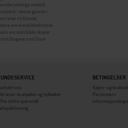
Novellesamlinga innheld
vudverk i denne genren i
om tener til å binde
tørre enn einskildtekstene
ivsens uro som både skapar
lemstillingane som Duun
KUNDESERVICE
BETINGELSER
ontakt oss
Kjøps- og bruksvi
lik leser du ebøker og lydbøker
Personvern
fte stilte spørsmål
Informasjonskaps
elvpublisering