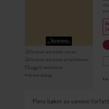
lit
enn
E
14
Få varsel ved ny bok i serien
Få varsel ved ny bok av forfatteren
Legg til i ønskeliste
Gratis utdrag
Kan 
Flere bøker av samme forfat