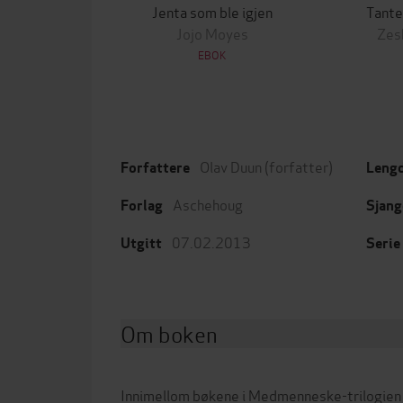
Jenta som ble igjen
Tante
Jojo Moyes
Zes
EBOK
Olav Duun
(forfatter)
Forfattere
Leng
Aschehoug
Forlag
Sjang
07.02.2013
Utgitt
Serie
Om boken
Innimellom bøkene i Medmenneske-trilogien 