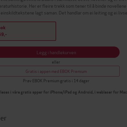
teraturhistorie. Her er fleire trekk som tener til å binde novelle
 einskildtekstene lagt saman. Det handlar om ei leiting og ei li
bok
9,-
Legg i handlekurven
eller
Gratis i appen med EBOK Premium
Prøv EBOK Premium gratis i 14 dager
leses i våre gratis apper for iPhone/iPad og Android, i webleser for Ma
ter