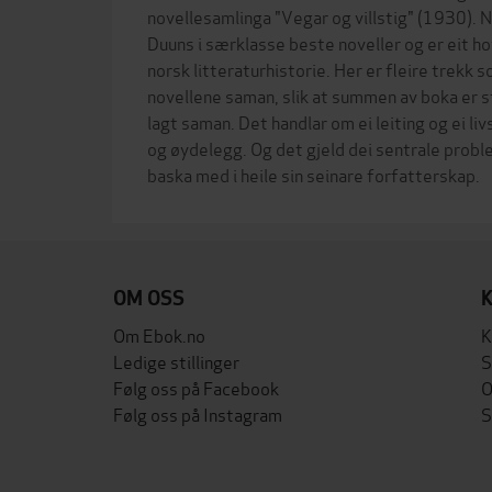
novellesamlinga "Vegar og villstig" (1930). 
Duuns i særklasse beste noveller og er eit ho
norsk litteraturhistorie. Her er fleire trekk s
novellene saman, slik at summen av boka er s
lagt saman. Det handlar om ei leiting og ei l
og øydelegg. Og det gjeld dei sentrale prob
OM OSS
Om Ebok.no
K
Ledige stillinger
S
Følg oss på Facebook
O
Følg oss på Instagram
S