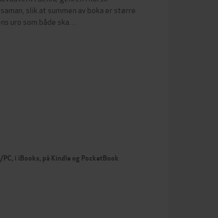
ne saman, slik at summen av boka er større
vsens uro som både ska…
c/PC, i iBooks, på Kindle og PocketBook