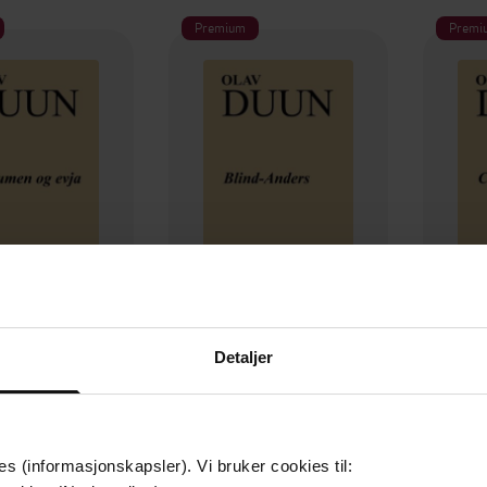
Premium
Premi
149,-
149,-
Detaljer
men og evja
Blind-Anders
C
lav Duun
Olav Duun
EBOK
EBOK
es (informasjonskapsler). Vi bruker cookies til: