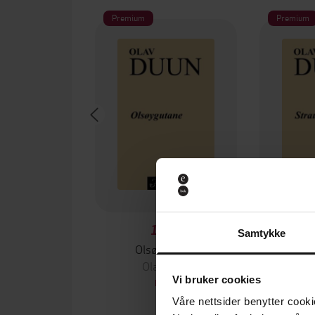
Premium
Premium
149,-
Samtykke
Olsøygutane
Strau
Olav Duun
O
Vi bruker cookies
EBOK
Våre nettsider benytter cooki