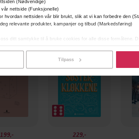
ttsiden (Nødvendige)
 vår nettside (Funksjonelle)
r hvordan nettsiden vår blir brukt, slik at vi kan forbedre den (St
 deg relevante produkter, kampanjer og tilbud (Markedsføring)
 oss ditt samtykke til å bruke cookies for alle disse formålene. D
l ved å klikke på «Tilpass». Du kan når som helst trekke tilbake
Tilpass
199,-
229,-