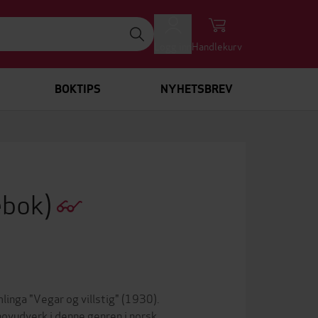
Logg inn
Handlekurv
BOKTIPS
NYHETSBREV
ebok)
inga "Vegar og villstig" (1930).
hovudverk i denne genren i norsk