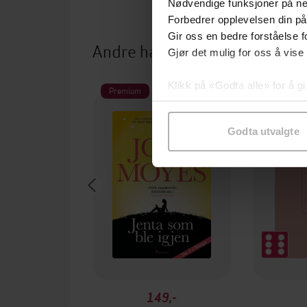
Nødvendige funksjoner på ne
Forbedrer opplevelsen din på
Gir oss en bedre forståelse fo
Andre har også kjøpt
Gjør det mulig for oss å vise
Klikk på «Godta alle» for å gi
Premium
samtykke til spesifikke formå
Godta utvalgte
149,-