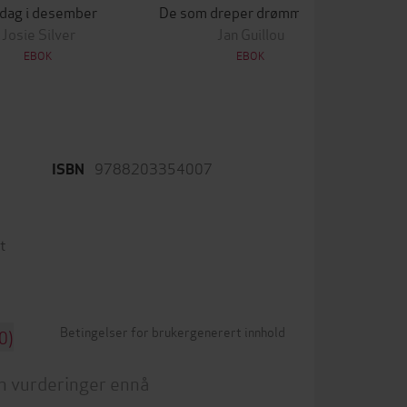
 dag i desember
De som dreper drømmer, sover aldri
Lek
Josie Silver
Jan Guillou
EBOK
EBOK
9788203354007
ISBN
t
Betingelser for brukergenerert innhold
0)
n vurderinger ennå