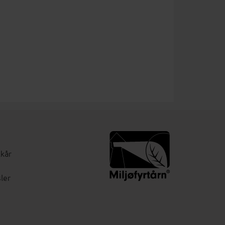
lkår
ler