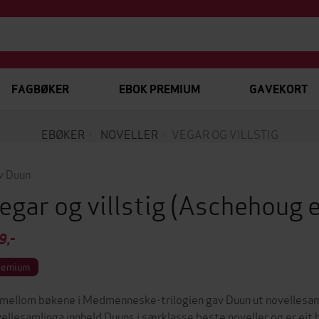
FAGBØKER
EBOK PREMIUM
GAVEKORT
EBØKER
NOVELLER
VEGAR OG VILLSTIG
v Duun
egar og villstig
(Aschehoug 
9,-
remium
imellom bøkene i Medmenneske-trilogien gav Duun ut novellesaml
ellesamlinga innheld Duuns i særklasse beste noveller og er eit 