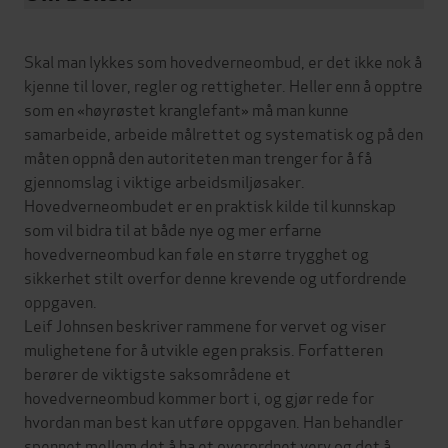
Skal man lykkes som hovedverneombud, er det ikke nok å
kjenne til lover, regler og rettigheter. Heller enn å opptre
som en «høyrøstet kranglefant» må man kunne
samarbeide, arbeide målrettet og systematisk og på den
måten oppnå den autoriteten man trenger for å få
gjennomslag i viktige arbeidsmiljøsaker.
Hovedverneombudet er en praktisk kilde til kunnskap
som vil bidra til at både nye og mer erfarne
hovedverneombud kan føle en større trygghet og
sikkerhet stilt overfor denne krevende og utfordrende
oppgaven.
Leif Johnsen beskriver rammene for vervet og viser
mulighetene for å utvikle egen praksis. Forfatteren
berører de viktigste saksområdene et
hovedverneombud kommer bort i, og gjør rede for
hvordan man best kan utføre oppgaven. Han behandler
spennet mellom det å ha et overordnet verv og det å