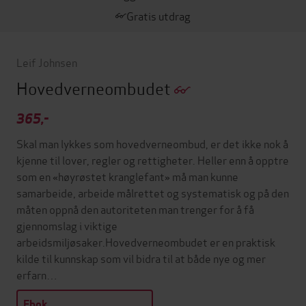
Gratis utdrag
Leif Johnsen
Hovedverneombudet
365,-
Skal man lykkes som hovedverneombud, er det ikke nok å
kjenne til lover, regler og rettigheter. Heller enn å opptre
som en «høyrøstet kranglefant» må man kunne
samarbeide, arbeide målrettet og systematisk og på den
måten oppnå den autoriteten man trenger for å få
gjennomslag i viktige
arbeidsmiljøsaker.Hovedverneombudet er en praktisk
kilde til kunnskap som vil bidra til at både nye og mer
erfarn…
Ebok