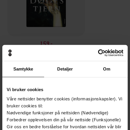
159,-
De dødes tjern
André Bjerke
EBOK
Samtykke
Detaljer
Om
Vi bruker cookies
en håndbok
Undertittel
Våre nettsider benytter cookies (informasjonskapsler). Vi
bruker cookies til:
Leif Johnsen
(forfatter),
Benedicte
Forfattere
Nødvendige funksjoner på nettsiden (Nødvendige)
Nickelsen
(illustratør),
David Keeping
Forbedrer opplevelsen din på vår nettside (Funksjonelle)
(illustratør)
Gir oss en bedre forståelse for hvordan nettsiden vår blir