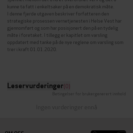
kunne ta fatt i enkeltsaker på en demokratisk måte.
I denne fjerde utgaven beskriver forfatteren den
strategiske prosessen vernetjenesten i Helse Vest har
gjennomført og som har posisjonert den på en tydelig
måte i foretaket. I tillegg er kapitlet om varsling
oppdatert med tanke på de nye reglene om varsling som
trer i kraft 01.01.2020.
Leservurderinger
(0)
Betingelser for brukergenerert innhold
Ingen vurderinger ennå