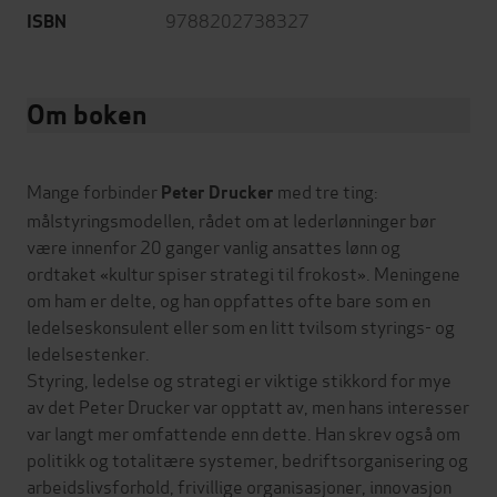
9788202738327
ISBN
Om boken
Mange forbinder
med tre ting:
Peter Drucker
målstyringsmodellen, rådet om at lederlønninger bør
være innenfor 20 ganger vanlig ansattes lønn og
ordtaket «kultur spiser strategi til frokost». Meningene
om ham er delte, og han oppfattes ofte bare som en
ledelseskonsulent eller som en litt tvilsom styrings- og
ledelsestenker.
Styring, ledelse og strategi er viktige stikkord for mye
av det Peter Drucker var opptatt av, men hans interesser
var langt mer omfattende enn dette. Han skrev også om
politikk og totalitære systemer, bedriftsorganisering og
arbeidslivsforhold, frivillige organisasjoner, innovasjon