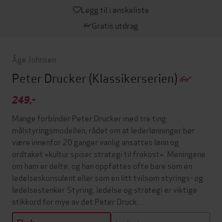
Legg til i ønskeliste
Gratis utdrag
Åge Johnsen
Peter Drucker
(Klassikerserien)
249,-
Mange forbinder Peter Drucker med tre ting:
målstyringsmodellen, rådet om at lederlønninger bør
være innenfor 20 ganger vanlig ansattes lønn og
ordtaket «kultur spiser strategi til frokost». Meningene
om ham er delte, og han oppfattes ofte bare som en
ledelseskonsulent eller som en litt tvilsom styrings- og
ledelsestenker.Styring, ledelse og strategi er viktige
stikkord for mye av det Peter Druck…