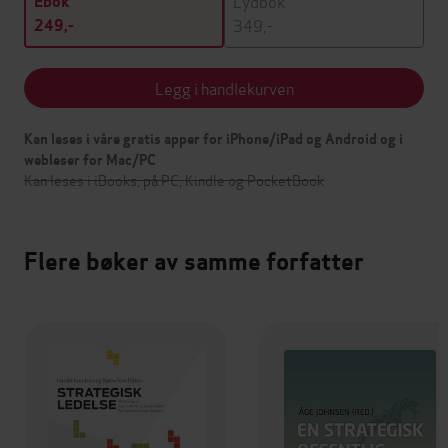
Lydbok
Ebok
349,-
249,-
Legg i handlekurven
Kan leses i våre gratis apper for iPhone/iPad og Android og i
webleser for Mac/PC
Kan leses i iBooks, på PC, Kindle og PocketBook
Flere bøker av samme forfatter