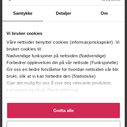
Samtykke
Detaljer
Om
Vi bruker cookies
Våre nettsider benytter cookies (informasjonskapsler). Vi
bruker cookies til:
Nødvendige funksjoner på nettsiden (Nødvendige)
Forbedrer opplevelsen din på vår nettside (Funksjonelle)
Gir oss en bedre forståelse for hvordan nettsiden vår blir
199,-
349,-
brukt, slik at vi kan forbedre den (Statistiske)
Minnesota
Utskudd
Gjør det mulig for oss å vise deg relevante produkter,
Jo Nesbø
Jørn Lier Horst
kampanjer og tilbud (Markedsføring)
EBOK
EBOK
Klikk på «Godta alle» for å gi oss ditt samtykke til å
bruke cookies for alle disse formålene. Du kan også
Godta alle
tilpasse ditt samtykke til spesifikke formål ved å klikke
på «Tilpass». Du kan når som helst trekke tilbake eller
styrings- og ledelsestenkeren