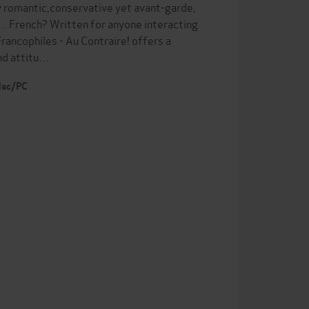
y romantic,conservative yet avant-garde,
... French? Written for anyone interacting
Francophiles - Au Contraire! offers a
and attitu…
 Mac/PC