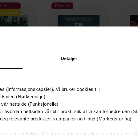
mium
Premium
g på tilbud
Detaljer
es (informasjonskapsler). Vi bruker cookies til:
ttsiden (Nødvendige)
129,-
79,-
 vår nettside (Funksjonelle)
Utskudd
En lykkelig familie
r hvordan nettsiden vår blir brukt, slik at vi kan forbedre den (St
 Lier Horst
Stian Hjelvin Andersen
P
 deg relevante produkter, kampanjer og tilbud (Markedsføring)
EBOK
EBOK
 oss ditt samtykke til å bruke cookies for alle disse formålene. D