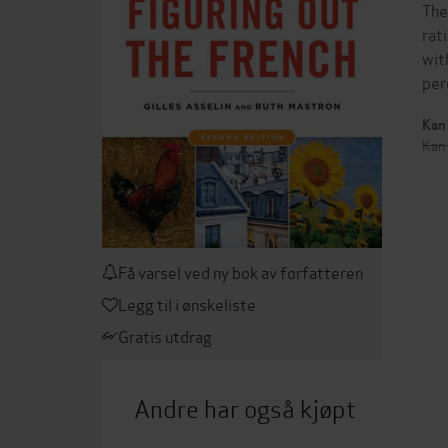
The
rat
wit
per
Kan 
Kan 
Få varsel ved ny bok av forfatteren
Legg til i ønskeliste
Gratis utdrag
Andre har også kjøpt