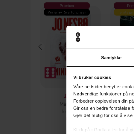
Premium
Pre
Vinner av Rivertonprisen
Første gan
Samtykke
Vi bruker cookies
Våre nettsider benytter cooki
Nødvendige funksjoner på ne
129,-
Forbedrer opplevelsen din på
Minnesota
Gir oss en bedre forståelse fo
Jo Nesbø
Jørn
Gjør det mulig for oss å vise
EBOK
Klikk på «Godta alle» for å gi