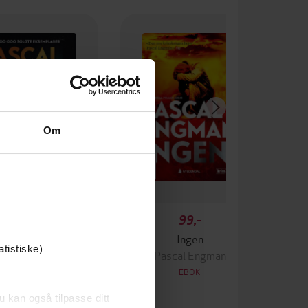
Om
349,-
99,-
Krigen
Ingen
atistiske)
ascal Engman
Pascal Engman
EBOK
EBOK
u kan også tilpasse ditt