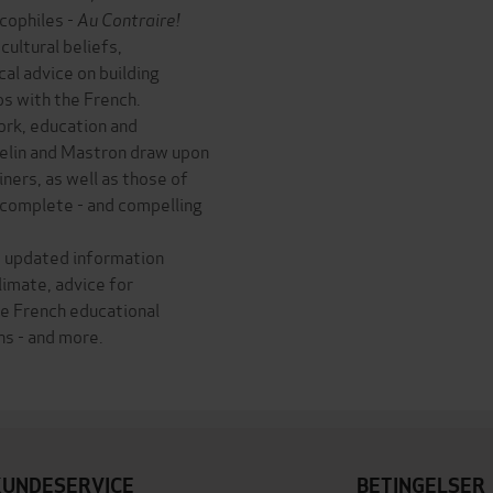
cophiles -
Au Contraire!
ultural beliefs,
al advice on building
ps with the French.
work, education and
sselin and Mastron draw upon
ners, as well as those of
 complete - and compelling
 updated information
limate, advice for
he French educational
ns - and more.
KUNDESERVICE
BETINGELSER