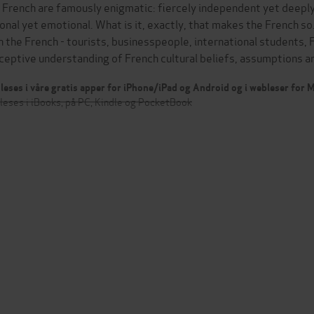
 French are famously enigmatic: fiercely independent yet deepl
ional yet emotional. What is it, exactly, that makes the French so
h the French - tourists, businesspeople, international students, 
ceptive understanding of French cultural beliefs, assumptions 
leses i våre gratis apper for iPhone/iPad og Android og i webleser for
leses i iBooks, på PC, Kindle og PocketBook