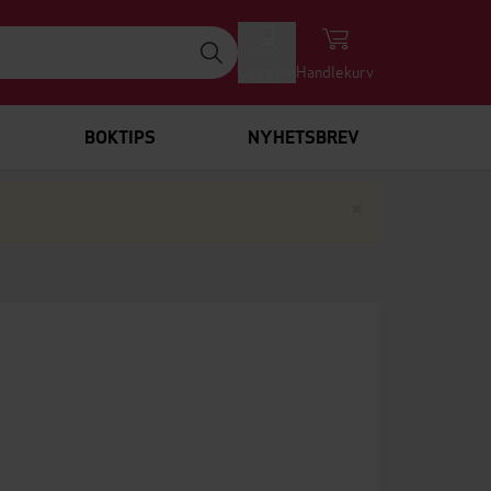
Logg inn
Handlekurv
BOKTIPS
NYHETSBREV
Lukk
×