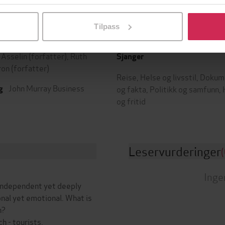
l ved å klikke på «Tilpass». Du kan når som helst trekke tilbake
Tilpass
15.12.2010
ttere
Utgitt
 Asselin
(forfatter),
Ruth
Sjanger
ron
(forfatter)
Reise
,
Helse og livsstil
,
Dokum
John Murray Business
og fakta
,
Politikk og samfunn
,
g
og fritid
Leservurderinger
(
Inge
 independent yet deeply
nal yet emotional. What is
h?
h - tourists,