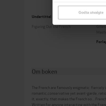
samtykke til spesifikke formå
Godta utvalgte
Undertittel
Forfa
Figuring Out the French
Gilles
Mast
Forla
Om boken
The French are famously enigmatic: fiercely
romantic,conservative yet avant-garde, ratio
it, exactly, that makes the French so... Frenc
Written for anyone interacting with the Frenc