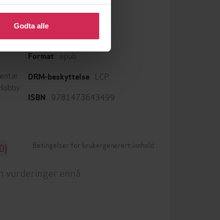
 eller endre ditt samtykke.
Godta alle
English
Språk
epub
Format
entar
LCP
DRM-beskyttelse
Hobby
9781473643499
ISBN
Betingelser for brukergenerert innhold
0)
n vurderinger ennå