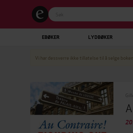
EBØKER
LYDBØKER
Vi har dessverre ikke tillatelse til å selge boken
Gil
A
20