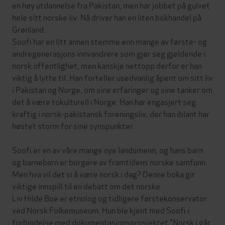
en høy utdannelse fra Pakistan, men har jobbet på gulvet
hele sitt norske liv. Nå driver han en liten bokhandel på
Grønland.
Soofi har en litt annen stemme enn mange av første- og
andregenerasjons innvandrere som gjør seg gjeldende i
norsk offentlighet, men kanskje nettopp derfor er han
viktig å lytte til. Han forteller usedvanlig åpent om sitt liv
i Pakistan og Norge, om sine erfaringer og sine tanker om
det å være tokulturell i Norge. Han har engasjert seg
kraftig i norsk-pakistansk foreningsliv, der han iblant har
høstet storm for sine synspunkter.
Soofi er en av våre mange nye landsmenn, og hans barn
og barnebarn er borgere av framtidens norske samfunn.
Men hva vil det si å være norsk i dag? Denne boka gir
viktige innspill til en debatt om det norske.
Liv Hilde Boe er etnolog og tidligere førstekonservator
ved Norsk Folkemuseum. Hun ble kjent med Soofi i
forbindelse med dokumentasjonsprosjektet "Norsk i går,