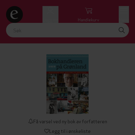
Logg inn
Handlekurv
Meny
Få varsel ved ny bok av forfatteren
Legg til i ønskeliste