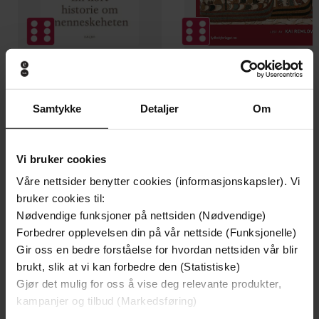
249,-
449,-
Sapiens
Hvitekrist
Samtykke
Detaljer
Om
Yuval Noah Harari
Tore Skeie
EBOK
LYDBOK
Vi bruker cookies
Våre nettsider benytter cookies (informasjonskapsler). Vi
bruker cookies til:
meningers mot mellom to kulturer
Nødvendige funksjoner på nettsiden (Nødvendige)
Undertittel
Forbedrer opplevelsen din på vår nettside (Funksjonelle)
Liv Hilde Boe
(forfatter)
Forfattere
Gir oss en bedre forståelse for hvordan nettsiden vår blir
brukt, slik at vi kan forbedre den (Statistiske)
Cappelen Damm
Forlag
Gjør det mulig for oss å vise deg relevante produkter,
kampanjer og tilbud (Markedsføring)
28.05.2013
Utgitt