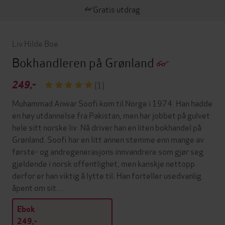
Gratis utdrag
Liv Hilde Boe
Bokhandleren på Grønland
249,-
(1)
Muhammad Anwar Soofi kom til Norge i 1974. Han hadde
en høy utdannelse fra Pakistan, men har jobbet på gulvet
hele sitt norske liv. Nå driver han en liten bokhandel på
Grønland. Soofi har en litt annen stemme enn mange av
første- og andregenerasjons innvandrere som gjør seg
gjeldende i norsk offentlighet, men kanskje nettopp
derfor er han viktig å lytte til. Han forteller usedvanlig
åpent om sit…
Ebok
249,-