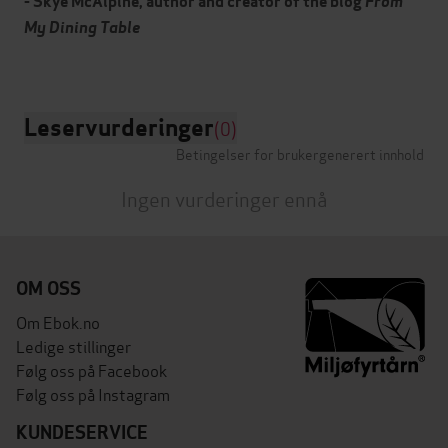
- Skye McAlpine, author and creator of the blog
From
My Dining Table
Leservurderinger
(0)
Betingelser for brukergenerert innhold
Ingen vurderinger ennå
OM OSS
Om Ebok.no
Ledige stillinger
Følg oss på Facebook
Følg oss på Instagram
KUNDESERVICE