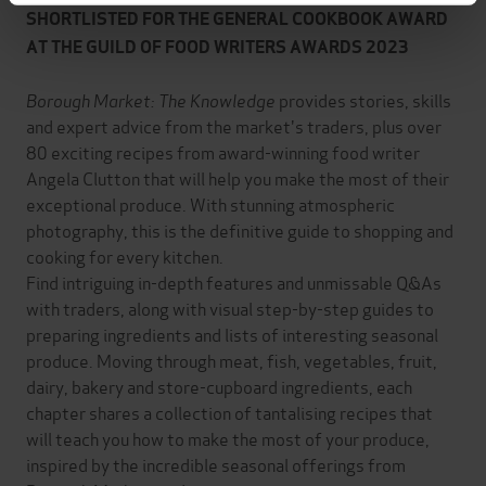
SHORTLISTED FOR THE GENERAL COOKBOOK AWARD
AT THE GUILD OF FOOD WRITERS AWARDS 2023
Borough Market: The Knowledge
provides stories, skills
and expert advice from the market's traders, plus over
80 exciting recipes from award-winning food writer
Angela Clutton that will help you make the most of their
exceptional produce. With stunning atmospheric
photography, this is the definitive guide to shopping and
cooking for every kitchen.
Find intriguing in-depth features and unmissable Q&As
with traders, along with visual step-by-step guides to
preparing ingredients and lists of interesting seasonal
produce. Moving through meat, fish, vegetables, fruit,
dairy, bakery and store-cupboard ingredients, each
chapter shares a collection of tantalising recipes that
will teach you how to make the most of your produce,
inspired by the incredible seasonal offerings from