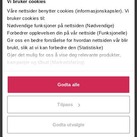
Vi bruker cookies
27.10.2022
Utgitt
Våre nettsider benytter cookies (informasjonskapsler). Vi
Reise
,
Dokumentar og fakta
,
Politikk og
Sjanger
bruker cookies til:
samfunn
,
Hobby og fritid
Nødvendige funksjoner på nettsiden (Nødvendige)
Forbedrer opplevelsen din på vår nettside (Funksjonelle)
Borough Market
Serie
Gir oss en bedre forståelse for hvordan nettsiden vår blir
brukt, slik at vi kan forbedre den (Statistiske)
English
Språk
Gjør det mulig for oss å vise deg relevante produkter,
epub
Format
kampanjer og tilbud (Markedsføring)
LCP
DRM-
Klikk på «Godta alle» for å gi oss ditt samtykke til å
beskyttelse
bruke cookies for alle disse formålene. Du kan også
Godta alle
tilpasse ditt samtykke til spesifikke formål ved å klikke
9781399700634
ISBN
på «Tilpass». Du kan når som helst trekke tilbake eller
Tilpass
endre ditt samtykke.
Om boken
Godta utvalgte