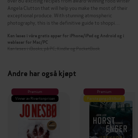
over 80 exciting recipes from award-winning food writer
Angela Clutton that will help you make the most of their
exceptional produce. With stunning atmospheric
photography, this is the definitive guide to shoppi…
Kan leses i våre gratis apper for iPhone/iPad og Android og i
webleser for Mac/PC
Kan leses i iBooks, på PC, Kindle og PocketBook
Andre har også kjøpt
Premium
Premium
Vinner av Rivertonprisen
Første gang på tilbud