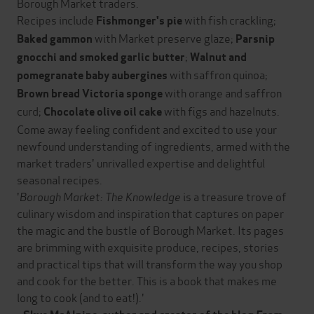
Borough Market traders.
Recipes include
with fish crackling;
Fishmonger's pie
with Market preserve glaze;
Baked gammon
Parsnip
;
gnocchi and smoked garlic butter
Walnut and
with saffron quinoa;
pomegranate baby aubergines
with orange and saffron
Brown bread Victoria sponge
curd;
with figs and hazelnuts.
Chocolate olive oil cake
Come away feeling confident and excited to use your
newfound understanding of ingredients, armed with the
market traders' unrivalled expertise and delightful
seasonal recipes.
'
Borough Market: The Knowledge
is a treasure trove of
culinary wisdom and inspiration that captures on paper
the magic and the bustle of Borough Market. Its pages
are brimming with exquisite produce, recipes, stories
and practical tips that will transform the way you shop
and cook for the better. This is a book that makes me
long to cook (and to eat!).'