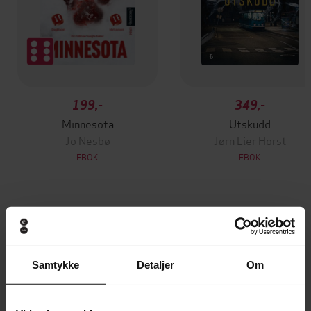
199,-
349,-
Minnesota
Utskudd
Jo Nesbø
Jørn Lier Horst
EBOK
EBOK
Produce – Skills – Recipes
Undertittel
Angela Clutton
(forfatter)
Forfattere
Samtykke
Detaljer
Om
Hodder & Stoughton
Forlag