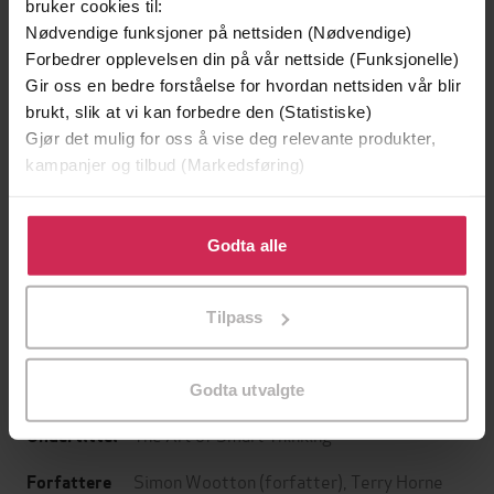
bruker cookies til:
Nødvendige funksjoner på nettsiden (Nødvendige)
Forbedrer opplevelsen din på vår nettside (Funksjonelle)
Gir oss en bedre forståelse for hvordan nettsiden vår blir
brukt, slik at vi kan forbedre den (Statistiske)
Gjør det mulig for oss å vise deg relevante produkter,
kampanjer og tilbud (Markedsføring)
Klikk på «Godta alle» for å gi oss ditt samtykke til å
199,-
349,-
bruke cookies for alle disse formålene. Du kan også
Godta alle
Minnesota
Utskudd
tilpasse ditt samtykke til spesifikke formål ved å klikke
Jo Nesbø
Jørn Lier Horst
på «Tilpass». Du kan når som helst trekke tilbake eller
EBOK
EBOK
Tilpass
endre ditt samtykke.
Godta utvalgte
The Art of Smart Thinking
Undertittel
Simon Wootton
(forfatter),
Terry Horne
Forfattere