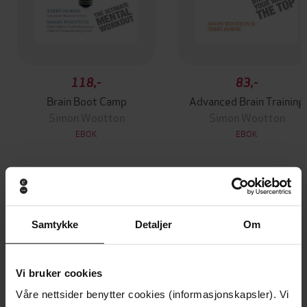
118,-
83,-
Brain Boot Camp
Advanced Brain Training
Simon Wootton
Simon Wootton
EBOK
EBOK
Andre har også kjøpt
Samtykke
Detaljer
Om
Premium
Premium
Vinner av Rivertonprisen
Første gang på tilbud
Vi bruker cookies
Våre nettsider benytter cookies (informasjonskapsler). Vi