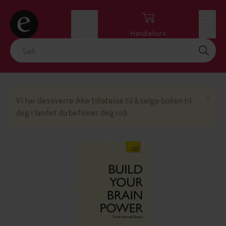
Logg inn
Handlekurv
Meny
Lu
×
Vi har dessverre ikke tillatelse til å selge boken til
deg i landet du befinner deg i nå.