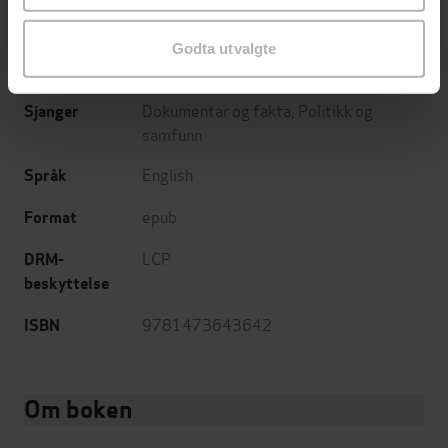
John Murray Business
Forlag
Godta utvalgte
10.10.2006
Utgitt
Dokumentar og fakta
,
Politikk og
Sjanger
samfunn
English
Språk
epub
Format
LCP
DRM-
beskyttelse
9781473643642
ISBN
Om boken