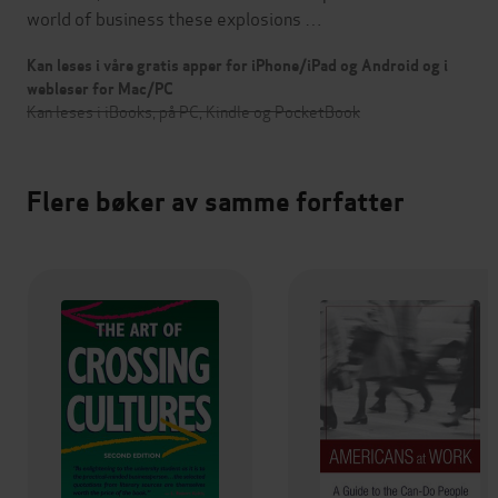
world of business these explosions …
Kan leses i våre gratis apper for iPhone/iPad og Android og i
webleser for Mac/PC
Kan leses i iBooks, på PC, Kindle og PocketBook
Flere bøker av samme forfatter