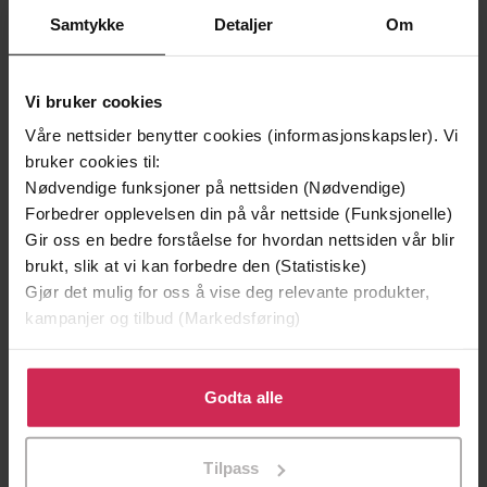
Samtykke
Detaljer
Om
Vi bruker cookies
Våre nettsider benytter cookies (informasjonskapsler). Vi
bruker cookies til:
Nødvendige funksjoner på nettsiden (Nødvendige)
199,-
349,-
Forbedrer opplevelsen din på vår nettside (Funksjonelle)
Minnesota
Utskudd
Gir oss en bedre forståelse for hvordan nettsiden vår blir
Jo Nesbø
Jørn Lier Horst
brukt, slik at vi kan forbedre den (Statistiske)
EBOK
EBOK
Gjør det mulig for oss å vise deg relevante produkter,
kampanjer og tilbud (Markedsføring)
Klikk på «Godta alle» for å gi oss ditt samtykke til å
74 Brief Encounters with Cultural
bruke cookies for alle disse formålene. Du kan også
Godta alle
Undertittel
Difference
tilpasse ditt samtykke til spesifikke formål ved å klikke
på «Tilpass». Du kan når som helst trekke tilbake eller
Craig Storti
(forfatter)
Tilpass
Forfattere
endre ditt samtykke.