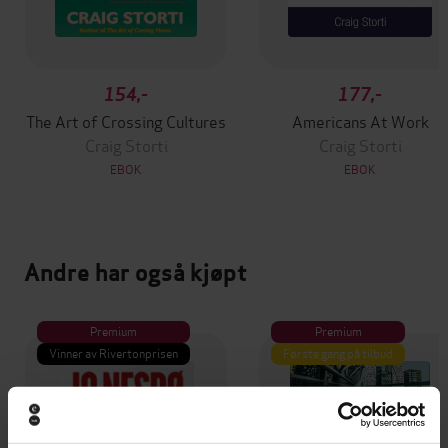
154,-
177,-
The Art of Crossing Cultures
Americans At Work
Craig Storti
Craig Storti
EBOK
EBOK
Andre har også kjøpt
Premium
Premium
Vinner av Rivertonprisen
Første gang på tilbud