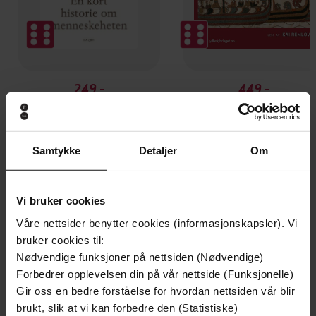
249,-
449,-
Sapiens
Hvitekrist
Yuval Noah Harari
Tore Skeie
EBOK
LYDBOK
Samtykke
Detaljer
Om
Vi bruker cookies
Strandsteder, utvekslingssteder og
Undertittel
Våre nettsider benytter cookies (informasjonskapsler). Vi
småbyer i vikingtid, middelalder og tidlig
bruker cookies til:
nytid
Nødvendige funksjoner på nettsiden (Nødvendige)
Forbedrer opplevelsen din på vår nettside (Funksjonelle)
Chris Callow
(forfatter),
Finn-Einar Eliassen
Forfattere
Gir oss en bedre forståelse for hvordan nettsiden vår blir
(redaktør),
Frans-Arne Stylegar
(forfatter),
brukt, slik at vi kan forbedre den (Statistiske)
Jan Brendalsmo
(redaktør),
Mathias Bäck