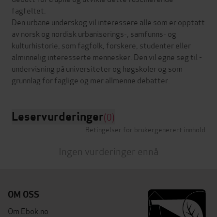
fagfeltet.
Den urbane underskog vil interessere alle som er opptatt
av norsk og nordisk urbaniserings-, samfunns- og
kulturhistorie, som fagfolk, forskere, ­studenter eller
alminnelig interesserte mennesker. Den vil egne seg til ­
undervisning på universiteter og høgskoler og som
Leservurderinger
(0)
Betingelser for brukergenerert innhold
Ingen vurderinger ennå
OM OSS
Om Ebok.no