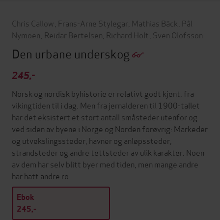
Chris Callow
,
Frans-Arne Stylegar
,
Mathias Bäck
,
Pål
Nymoen
,
Reidar Bertelsen
,
Richard Holt
,
Sven Olofsson
Den urbane underskog
245,-
Norsk og nordisk byhistorie er relativt godt kjent, fra
vikingtiden til i dag. Men fra jernalderen til 1900-tallet
har det eksistert et stort antall småsteder utenfor og
ved siden av byene i Norge og Norden forøvrig: Markeder
og utvekslingssteder, havner og anløpssteder,
strandsteder og andre tettsteder av ulik karakter. Noen
av dem har selv blitt byer med tiden, men mange andre
har hatt andre ro…
Ebok
245,-