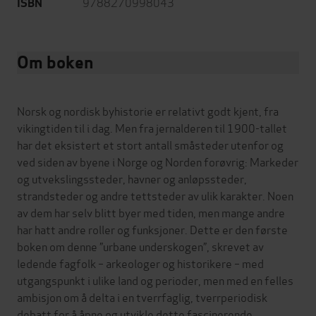
9788270998043
ISBN
Om boken
Norsk og nordisk byhistorie er relativt godt kjent, fra
vikingtiden til i dag. Men fra jernalderen til 1900-tallet
har det eksistert et stort antall småsteder utenfor og
ved siden av byene i Norge og Norden forøvrig: Markeder
og utvekslingssteder, havner og anløpssteder,
strandsteder og andre tettsteder av ulik karakter. Noen
av dem har selv blitt byer med tiden, men mange andre
har hatt andre roller og funksjoner. Dette er den første
boken om denne ­”urbane underskogen”, skrevet av
ledende fagfolk – arkeologer og historikere – med
utgangspunkt i ulike land og perioder, men med en felles
­ambi­sjon om å delta i en tverrfaglig, tverrperiodisk
debatt for å åpne og utvikle dette fascinerende