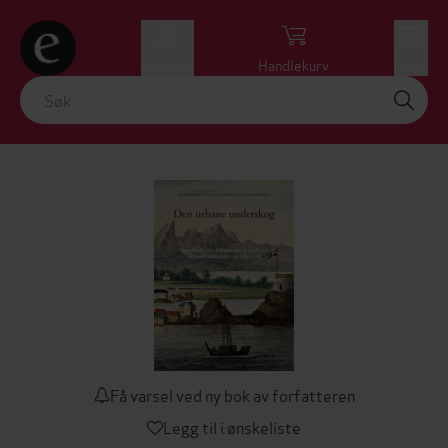
Logg inn
Handlekurv
Meny
Få varsel ved ny bok av forfatteren
Legg til i ønskeliste