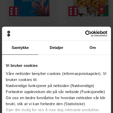
329,-
349,-
Det vi aldri sier
Ufred
Elizabeth Strout
Åsne Seierstad
Samtykke
Detaljer
Om
EBOK
EBOK
Vi bruker cookies
Våre nettsider benytter cookies (informasjonskapsler). Vi
fra velferdsgode til spekulasjonsobjekt
Undertittel
bruker cookies til:
Nødvendige funksjoner på nettsiden (Nødvendige)
Hannah Gitmark
(forfatter)
Forfattere
Forbedrer opplevelsen din på vår nettside (Funksjonelle)
Res publica
Gir oss en bedre forståelse for hvordan nettsiden vår blir
Forlag
brukt, slik at vi kan forbedre den (Statistiske)
07.08.2020
Utgitt
Gjør det mulig for oss å vise deg relevante produkter,