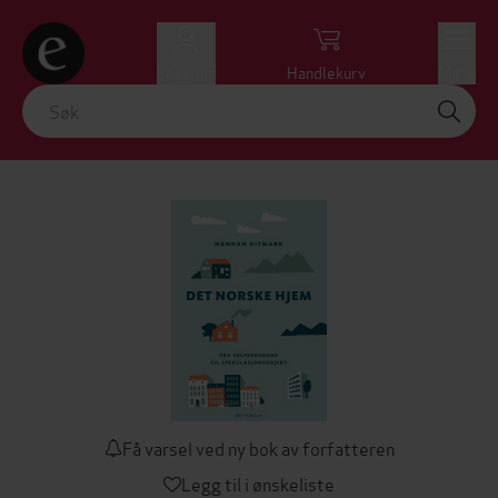
Logg inn
Handlekurv
Meny
Få varsel ved ny bok av forfatteren
Legg til i ønskeliste