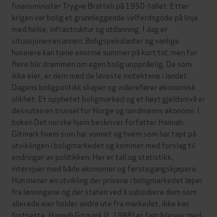
finansminister Trygve Bratteli på 1950-tallet. Etter
krigen var bolig et grunnleggende velferdsgode på linje
med helse, infrastruktur og utdanning. I dag er
situasjonen en annen. Boligspekulanter og vanlige
huseiere kan tjene enorme summer på kort tid, men for
flere blir drømmen om egen bolig uoppnåelig. De som
ikke eier, er dem med de laveste inntektene i landet.
Dagens boligpolitikk skaper og viderefører økonomisk
ulikhet. Et opphetet boligmarked og et høyt gjeldsnivå er
dessuten en trussel for Norge og nordmenns økonomi. I
boken Det norske hjem beskriver forfatter Hannah
Gitmark hvem som har vunnet og hvem som har tapt på
utviklingen i boligmarkedet og kommer med forslag til
endringer av politikken. Her er tall og statistikk,
intervjuer med både økonomer og førstegangskjøpere.
Hun mener en utvikling der prisene i boligmarkedet løper
fra lønningene og der staten ved å subsidiere dem som
allerede eier holder andre ute fra markedet, ikke kan
fortsette. Hannah Gitmark (f. 1988) er fagrådgiver med