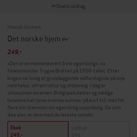
Gratis utdrag
Hannah Gitmark
Det norske hjem
249,-
«Det er en menneskerett å eie egen bolig», sa
finansminister Trygve Bratteli på 1950-tallet. Etter
krigen var bolig et grunnleggende velferdsgode på linje
med helse, infrastruktur og utdanning. I dag er
situasjonen en annen. Boligspekulanter og vanlige
huseiere kan tjene enorme summer på kort tid, men for
flere blir drømmen om egen bolig uoppnåelig. De som
ikke eier, er dem med de laveste inntekt…
Lydbok
Ebok
349,-
249,-