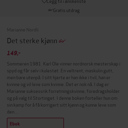
Legg til i ønskeliste
Gratis utdrag
Marianne Nordli
Det sterke kjønn
149,-
Sommeren 1981. Karl Ole vinner nordnorsk mesterskap i
spyd og får sølv i kulestøt. En veltrent, maskulin gutt,
men bare utenpå. I sitt hjerte er han ikke i tvil, han er
kvinne og vil leve som kvinne. Det er nok nå. I dag er
Marianne suksessrik forretningskvinne, foredragsholder
og på valg til Stortinget. I denne boken forteller hun om
sin kamp for å få korrigert sitt kjønn og kunne leve som
den…
Ebok