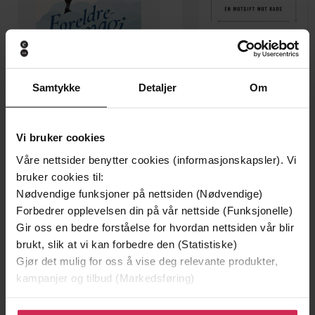
Samtykke
Detaljer
Om
149,-
229,-
Foreldremagi
12 regler for livet
Hedvig Montgomery
Jordan B. Peterson
Vi bruker cookies
EBOK
EBOK
Våre nettsider benytter cookies (informasjonskapsler). Vi
bruker cookies til:
Nødvendige funksjoner på nettsiden (Nødvendige)
Forbedrer opplevelsen din på vår nettside (Funksjonelle)
min kamp for å bli kvinne
Undertittel
Gir oss en bedre forståelse for hvordan nettsiden vår blir
brukt, slik at vi kan forbedre den (Statistiske)
Marianne Nordli
(forfatter)
Forfattere
Gjør det mulig for oss å vise deg relevante produkter,
kampanjer og tilbud (Markedsføring)
Juritzen forlag
Forlag
Klikk på «Godta alle» for å gi oss ditt samtykke til å
24.02.2017