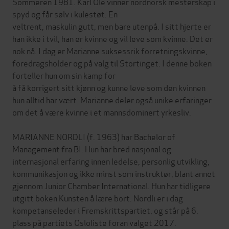
Sommeren 1981. Karl Ole vinner nordnorsk mesterskap i
spyd og får sølv i kulestøt. En
veltrent, maskulin gutt, men bare utenpå. I sitt hjerte er
han ikke i tvil, han er kvinne og vil leve som kvinne. Det er
nok nå. I dag er Marianne suksessrik forretningskvinne,
foredragsholder og på valg til Stortinget. I denne boken
forteller hun om sin kamp for
å få korrigert sitt kjønn og kunne leve som den kvinnen
hun alltid har vært. Marianne deler også unike erfaringer
om det å være kvinne i et mannsdominert yrkesliv.
MARIANNE NORDLI (f. 1963) har Bachelor of
Management fra BI. Hun har bred nasjonal og
internasjonal erfaring innen ledelse, personlig utvikling,
kommunikasjon og ikke minst som instruktør, blant annet
gjennom Junior Chamber International. Hun har tidligere
utgitt boken Kunsten å lære bort. Nordli er i dag
kompetanseleder i Fremskrittspartiet, og står på 6.