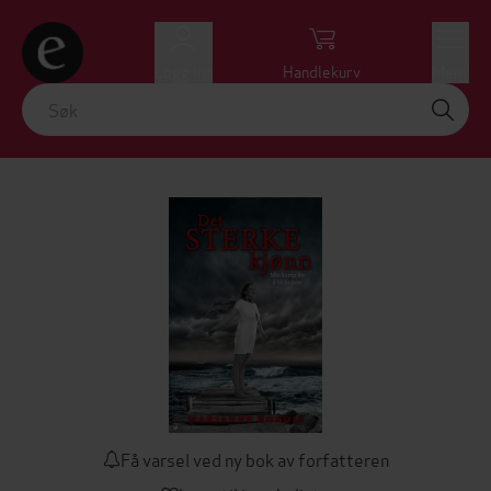
Logg inn
Handlekurv
Meny
Få varsel ved ny bok av forfatteren