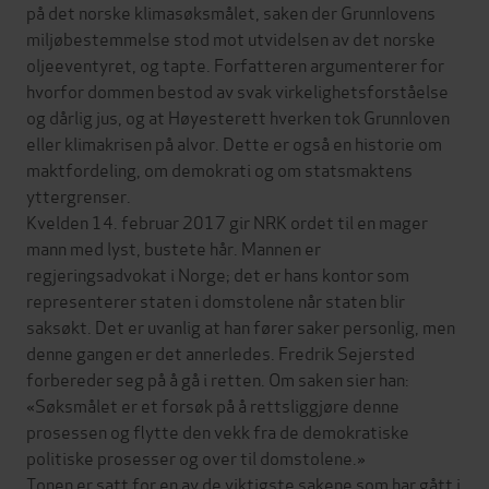
på det norske klimasøksmålet, saken der Grunnlovens
miljøbestemmelse stod mot utvidelsen av det norske
oljeeventyret, og tapte. Forfatteren argumenterer for
hvorfor dommen bestod av svak virkelighetsforståelse
og dårlig jus, og at Høyesterett hverken tok Grunnloven
eller klimakrisen på alvor. Dette er også en historie om
maktfordeling, om demokrati og om statsmaktens
yttergrenser.
Kvelden 14. februar 2017 gir NRK ordet til en mager
mann med lyst, bustete hår. Mannen er
regjeringsadvokat i Norge; det er hans kontor som
representerer staten i domstolene når staten blir
saksøkt. Det er uvanlig at han fører saker personlig, men
denne gangen er det annerledes. Fredrik Sejersted
forbereder seg på å gå i retten. Om saken sier han:
«Søksmålet er et forsøk på å rettsliggjøre denne
prosessen og flytte den vekk fra de demokratiske
politiske prosesser og over til domstolene.»
Tonen er satt for en av de viktigste sakene som har gått i