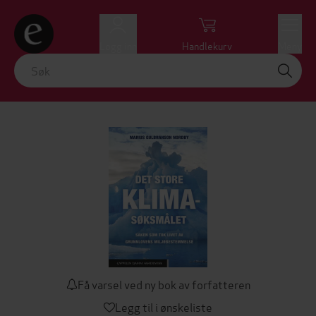
Logg inn
Handlekurv
Meny
Få varsel ved ny bok av forfatteren
Legg til i ønskeliste