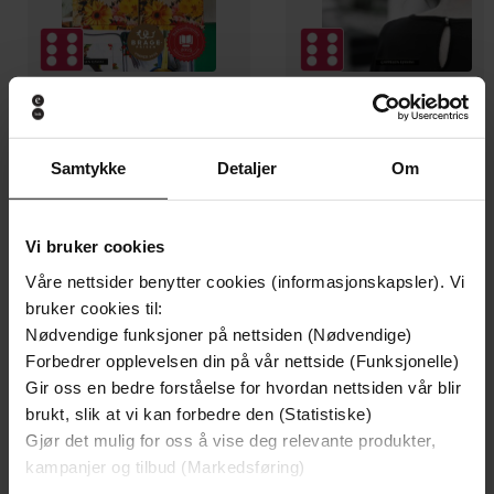
349,-
249,-
Ufred
Å vanne blomste
Samtykke
Detaljer
Om
Åsne Seierstad
Valérie Perrin
EBOK
EBOK
Vi bruker cookies
Våre nettsider benytter cookies (informasjonskapsler). Vi
bruker cookies til:
saken som tok livet av grunnlovens
Nødvendige funksjoner på nettsiden (Nødvendige)
Undertittel
miljøbestemmelse
Forbedrer opplevelsen din på vår nettside (Funksjonelle)
Gir oss en bedre forståelse for hvordan nettsiden vår blir
Marius Gulbranson Nordby
(forfatter)
Forfattere
brukt, slik at vi kan forbedre den (Statistiske)
Gjør det mulig for oss å vise deg relevante produkter,
Cappelen Damm akademisk
Forlag
kampanjer og tilbud (Markedsføring)