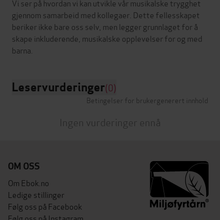
Vi ser på hvordan vi kan utvikle vår musikalske trygghet
gjennom samarbeid med kollegaer. Dette fellesskapet
beriker ikke bare oss selv, men legger grunnlaget for å
skape inkluderende, musikalske opplevelser for og med
Leservurderinger
(0)
Betingelser for brukergenerert innhold
Ingen vurderinger ennå
OM OSS
Om Ebok.no
Ledige stillinger
Følg oss på Facebook
Følg oss på Instagram