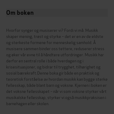
Om boken
Hvorfor synger og musiserer vi? Fordi vi må. Musikk
skaper mening, trøst og styrke – det er en av de eldste
og sterkeste formene for menneskelig samhold. Å
musisere sammen binder oss tettere, reduserer stress
og øker vår evne til å håndtere utfordringer. Musikk har
derfor en sentral rolle i både hverdagen og i
krisesituasjoner, og bidrar til trygghet, tilhørighet og
sosial bærekraft.Denne boka gir både en praktisk og
teoretisk forståelse av hvordan musikk kan bygge sterke
fellesskap, både blant barn og voksne. Kjernen i boken er
det voksne fellesskapet – når vi som voksne styrker vårt
musikalske fellesskap, styrker vi også musikkpraksisen i
barnehagen eller skolen.