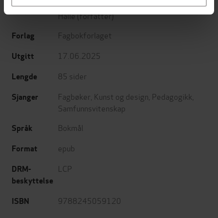
Nora Bilalovic Kulset
(forfatter),
Kirsten
Forfattere
Halle
(forfatter)
Fagbokforlaget
Forlag
17.06.2025
Utgitt
85
sider
Lengde
Fagbøker
,
Kunst og design
,
Pedagogikk
,
Sjanger
Samfunnsvitenskap
Bokmål
Språk
epub
Format
LCP
DRM-
beskyttelse
9788245059120
ISBN