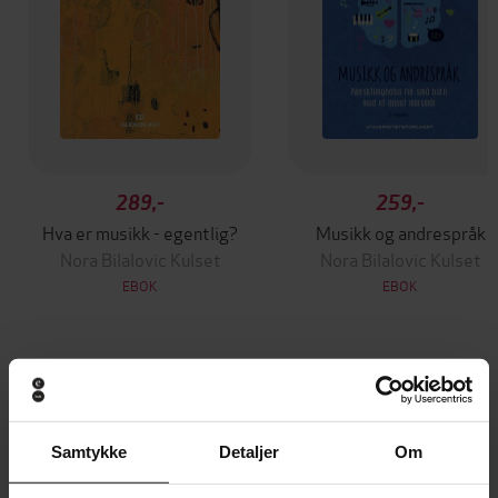
289,-
259,-
Hva er musikk - egentlig?
Musikk og andrespråk
Nora Bilalovic Kulset
Nora Bilalovic Kulset
EBOK
EBOK
Andre har også kjøpt
Samtykke
Detaljer
Om