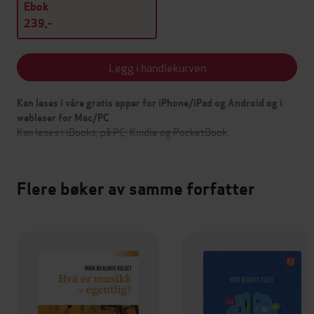
Ebok
239,-
Legg i handlekurven
Kan leses i våre gratis apper for iPhone/iPad og Android og i
webleser for Mac/PC
Kan leses i iBooks, på PC, Kindle og PocketBook
Flere bøker av samme forfatter