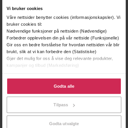
Vi bruker cookies
Våre nettsider benytter cookies (informasjonskapsler). Vi
bruker cookies til:
Nødvendige funksjoner på nettsiden (Nødvendige)
Forbedrer opplevelsen din på vår nettside (Funksjonelle)
Gir oss en bedre forståelse for hvordan nettsiden vår blir
brukt, slik at vi kan forbedre den (Statistiske)
Gjør det mulig for oss å vise deg relevante produkter,
kampanjer og tilbud (Markedsføring)
79,-
Klikk på «Godta alle» for å gi oss ditt samtykke til å
Harry Potter og fangen fra Azkaban
bruke cookies for alle disse formålene. Du kan også
Godta alle
J.K. Rowling
tilpasse ditt samtykke til spesifikke formål ved å klikke
EBOK
på «Tilpass». Du kan når som helst trekke tilbake eller
Tilpass
endre ditt samtykke.
Godta utvalgte