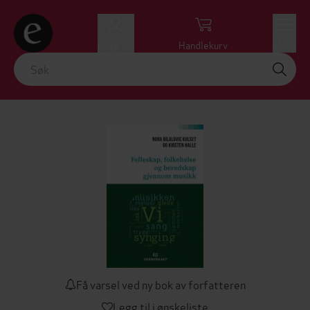
Logg inn
Handlekurv
Meny
Få varsel ved ny bok av forfatteren
Legg til i ønskeliste