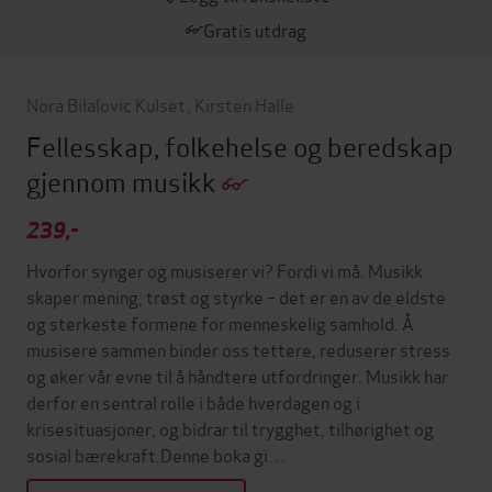
Gratis utdrag
Nora Bilalovic Kulset
,
Kirsten Halle
Fellesskap, folkehelse og beredskap
gjennom musikk
239,-
Hvorfor synger og musiserer vi? Fordi vi må. Musikk
skaper mening, trøst og styrke – det er en av de eldste
og sterkeste formene for menneskelig samhold. Å
musisere sammen binder oss tettere, reduserer stress
og øker vår evne til å håndtere utfordringer. Musikk har
derfor en sentral rolle i både hverdagen og i
krisesituasjoner, og bidrar til trygghet, tilhørighet og
sosial bærekraft.Denne boka gi…