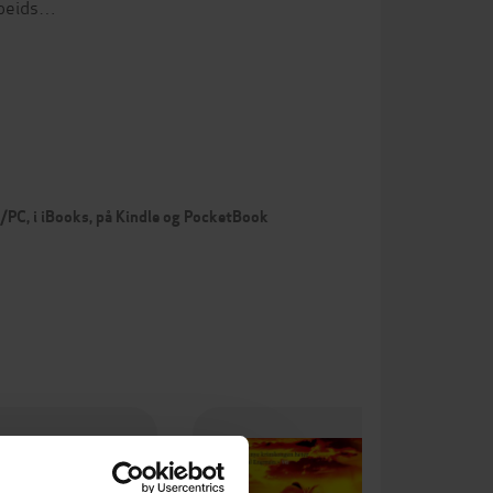
arbeids…
c/PC, i iBooks, på Kindle og PocketBook