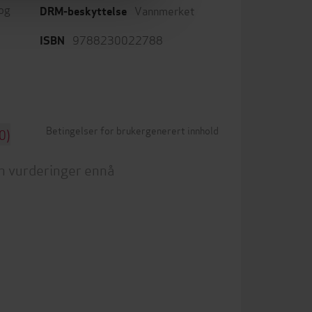
 og
Vannmerket
DRM-beskyttelse
9788230022788
ISBN
Betingelser for brukergenerert innhold
0)
n vurderinger ennå