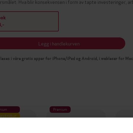
rsmålet: Hva blir konsekvensen i form av tapte investeringer, 
bok
,-
Legg i handlekurven
leses i våre gratis apper for iPhone/iPad og Android, i webleser for Ma
mium
Premium
g på tilbud