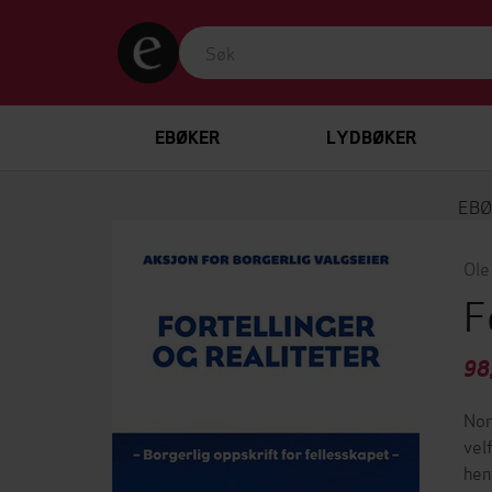
EBØKER
LYDBØKER
EBØ
Ole
F
98
Nor
vel
hen