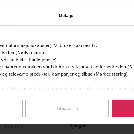
Detaljer
es (informasjonskapsler). Vi bruker cookies til:
ttsiden (Nødvendige)
 vår nettside (Funksjonelle)
349,-
149,-
r hvordan nettsiden vår blir brukt, slik at vi kan forbedre den (St
Utskudd
En lykkelig familie
 deg relevante produkter, kampanjer og tilbud (Markedsføring)
 Lier Horst
Stian Hjelvin Andersen
P
 oss ditt samtykke til å bruke cookies for alle disse formålene. D
EBOK
EBOK
l ved å klikke på «Tilpass». Du kan når som helst trekke tilbake
Tilpass
Kolofon
Sjanger
g