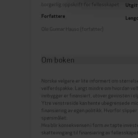
borgerlig oppskrift for fellesskapet
Utgit
Forfattere
Leng
Ole Gunnar Hauso
(forfatter)
Om boken
Norske velgere er lite informert om størrel
velferdspakke. Langt mindre om hvordan vel
innbygger er finansiert, utover gevinsten i ol
Ytre venstreside kan hente ubegrensede midle
finansiering av egen politikk. Hvorfor slippe
spørsmålet:
Hva blir konsekvensen i form av tapte invest
skatteinngang til finansiering av fellesskape