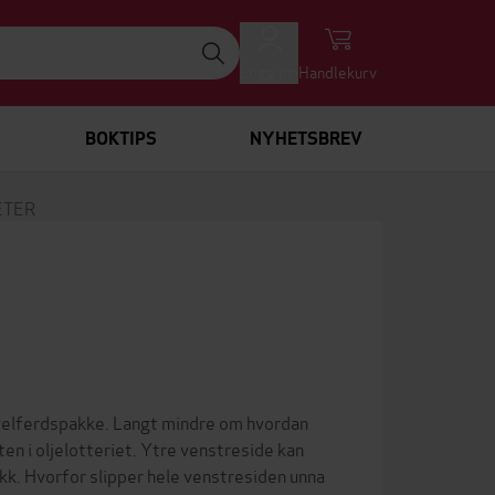
Logg inn
Handlekurv
BOKTIPS
NYHETSBREV
ETER
 velferdspakke. Langt mindre om hvordan
en i oljelotteriet. Ytre venstreside kan
ikk. Hvorfor slipper hele venstresiden unna