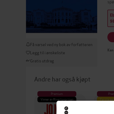
spø
E
98
Få varsel ved ny bok av forfatteren
Kan 
Legg til i ønskeliste
Gratis utdrag
Andre har også kjøpt
Premium
Pre
Vinner av Rivertonprisen
Første gan