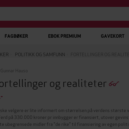
FAGBØKER
EBOK PREMIUM
GAVEKORT
KER
POLITIKK OG SAMFUNN
FORTELLINGER OG REALIT
 Gunnar Hauso
ortellinger og realiteter
,-
ske velgere er lite informert om størrelsen på verdens største
ferd på 330.000 kroner pr innbygger er finansiert, utover gevinst
te ubegrensede midler fra "de rike" til finansiering av egen polit