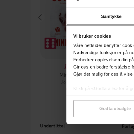
Samtykke
Vi bruker cookies
Våre nettsider benytter cooki
Nødvendige funksjoner på ne
Forbedrer opplevelsen din på
199,-
Gir oss en bedre forståelse fo
Minnesota
Gjør det mulig for oss å vise
Jo Nesbø
Jørn
Klikk på «Godta alle» for å gi
EBOK
samtykke til spesifikke formå
Godta utvalgte
Undertittel
Forla