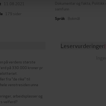
Dokumentar og fakta
,
Politikk
11.08.2021
t
samfunn
179
sider
de
Bokmål
Språk
Leservurderinger
(
Inge
sen på verdens største
ferd på 330.000 kroner pr
jelotteriet.
r fra "de rike" til
r hele venstresiden unna
eringer, arbeidsplasser og
ts velferd?