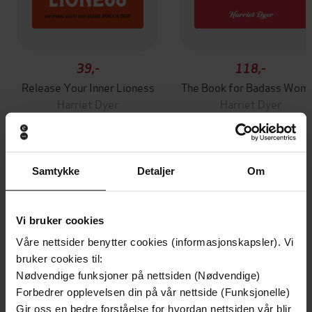
39,-
118,-
Release Your Inner Lioness
The Book for Badass Wom
Harriet Dyer
Harriet Dyer
EBOK
EBOK
Samtykke
Detaljer
Om
Andre har også kjøpt
Vi bruker cookies
Premium
Premium
Våre nettsider benytter cookies (informasjonskapsler). Vi
Vinner av Rivertonprisen
Første gang på tilbud
bruker cookies til:
Nødvendige funksjoner på nettsiden (Nødvendige)
Forbedrer opplevelsen din på vår nettside (Funksjonelle)
Gir oss en bedre forståelse for hvordan nettsiden vår blir