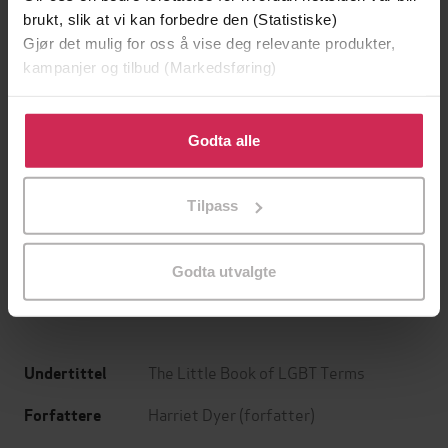
brukt, slik at vi kan forbedre den (Statistiske)
Gjør det mulig for oss å vise deg relevante produkter,
kampanjer og tilbud (Markedsføring)
Klikk på «Godta alle» for å gi oss ditt samtykke til å
bruke cookies for alle disse formålene. Du kan også
Godta alle
tilpasse ditt samtykke til spesifikke formål ved å klikke
199,-
349,-
på «Tilpass». Du kan når som helst trekke tilbake eller
Tilpass
endre ditt samtykke.
Minnesota
Utskudd
Jo Nesbø
Jørn Lier Horst
EBOK
EBOK
Godta utvalgte
The Little Book of LGBT Terms
Undertittel
Harriet Dyer
(forfatter)
Forfattere