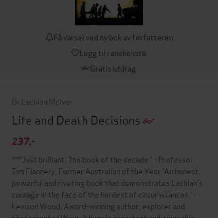
Få varsel ved ny bok av forfatteren
Legg til i ønskeliste
Gratis utdrag
Dr Lachlan McIver
Life and Death Decisions
237,-
***'Just brilliant. The book of the decade.' - Professor
Tim Flannery, Former Australian of the Year 'An honest,
powerful and riveting book that demonstrates Lachlan's
courage in the face of the hardest of circumstances.' -
Levison Wood, Award-winning author, explorer and
photographer'Wow. A hugely important and enjoyable