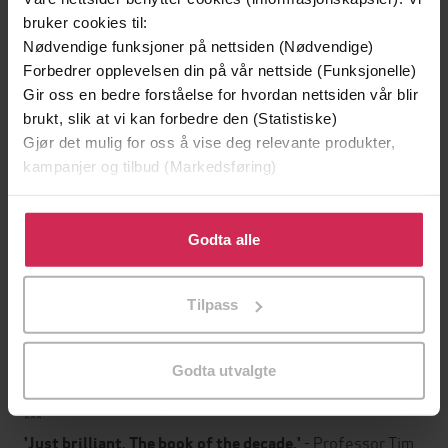
01.09.2022
Utgitt
bruker cookies til:
Nødvendige funksjoner på nettsiden (Nødvendige)
Biografier
,
Dokumentar og fakta
,
Natur og
Sjanger
Forbedrer opplevelsen din på vår nettside (Funksjonelle)
dyr
,
Politikk og samfunn
Gir oss en bedre forståelse for hvordan nettsiden vår blir
English
Språk
brukt, slik at vi kan forbedre den (Statistiske)
Gjør det mulig for oss å vise deg relevante produkter,
epub
Format
kampanjer og tilbud (Markedsføring)
LCP
DRM-
Klikk på «Godta alle» for å gi oss ditt samtykke til å
beskyttelse
bruke cookies for alle disse formålene. Du kan også
Godta alle
9781913068875
tilpasse ditt samtykke til spesifikke formål ved å klikke
ISBN
på «Tilpass». Du kan når som helst trekke tilbake eller
Tilpass
endre ditt samtykke.
Om boken
Godta utvalgte
***
- Professor Tim
'Just brilliant. The book of the decade.'