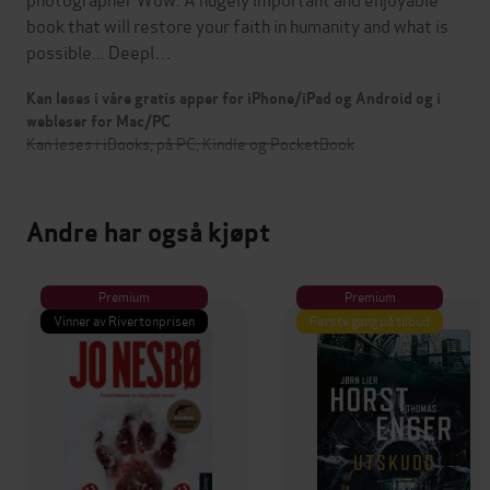
book that will restore your faith in humanity and what is
possible... Deepl…
Kan leses i våre gratis apper for iPhone/iPad og Android og i
webleser for Mac/PC
Kan leses i iBooks, på PC, Kindle og PocketBook
Andre har også kjøpt
Premium
Premium
Vinner av Rivertonprisen
Første gang på tilbud