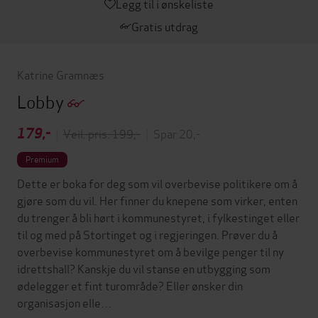
Legg til i ønskeliste
Gratis utdrag
Katrine Gramnæs
Lobby
179,-
|
Veil. pris: 199,-
|
Spar 20,-
Premium
Dette er boka for deg som vil overbevise politikere om å
gjøre som du vil. Her finner du knepene som virker, enten
du trenger å bli hørt i kommunestyret, i fylkestinget eller
til og med på Stortinget og i regjeringen. Prøver du å
overbevise kommunestyret om å bevilge penger til ny
idrettshall? Kanskje du vil stanse en utbygging som
ødelegger et fint turområde? Eller ønsker din
organisasjon elle…