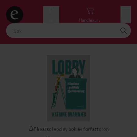
Logg inn
Handlekurv
Meny
Få varsel ved ny bok av forfatteren