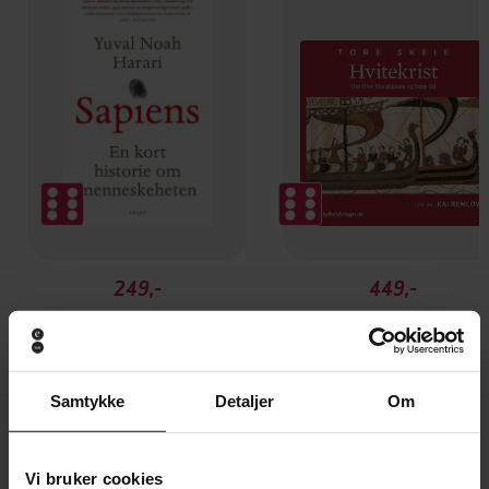
249,-
449,-
Sapiens
Hvitekrist
Yuval Noah Harari
Tore Skeie
EBOK
LYDBOK
Samtykke
Detaljer
Om
Vi bruker cookies
håndbok i politisk gjennomslag