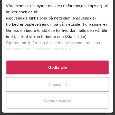
Undertittel
Våre nettsider benytter cookies (informasjonskapsler). Vi
Katrine Gramnæs
(forfatter)
Forfattere
bruker cookies til:
Nødvendige funksjoner på nettsiden (Nødvendige)
Spartacus
Forlag
Forbedrer opplevelsen din på vår nettside (Funksjonelle)
Gir oss en bedre forståelse for hvordan nettsiden vår blir
05.09.2018
Utgitt
brukt, slik at vi kan forbedre den (Statistiske)
119
sider
Gjør det mulig for oss å vise deg relevante produkter,
Lengde
kampanjer og tilbud (Markedsføring)
Dokumentar og fakta
,
Politikk og
Sjanger
samfunn
Klikk på «Godta alle» for å gi oss ditt samtykke til å
bruke cookies for alle disse formålene. Du kan også
Godta alle
Bokmål
Språk
tilpasse ditt samtykke til spesifikke formål ved å klikke
på «Tilpass». Du kan når som helst trekke tilbake eller
epub
Format
Tilpass
endre ditt samtykke.
Vannmerket
DRM-
beskyttelse
Godta utvalgte
9788243012240
ISBN