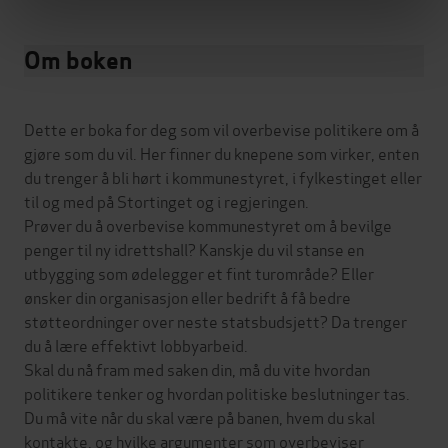
Om boken
Dette er boka for deg som vil overbevise politikere om å
gjøre som du vil. Her finner du knepene som virker, enten
du trenger å bli hørt i kommunestyret, i fylkestinget eller
til og med på Stortinget og i regjeringen.
Prøver du å overbevise kommunestyret om å bevilge
penger til ny idrettshall? Kanskje du vil stanse en
utbygging som ødelegger et fint turområde? Eller
ønsker din organisasjon eller bedrift å få bedre
støtteordninger over neste statsbudsjett? Da trenger
du å lære effektivt lobbyarbeid.
Skal du nå fram med saken din, må du vite hvordan
politikere tenker og hvordan politiske beslutninger tas.
Du må vite når du skal være på banen, hvem du skal
kontakte, og hvilke argumenter som overbeviser