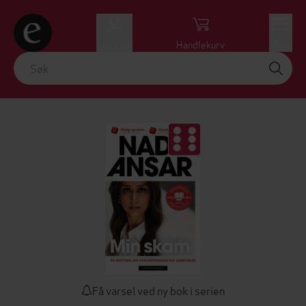
Logg inn
Handlekurv
Meny
Få varsel ved ny bok i serien