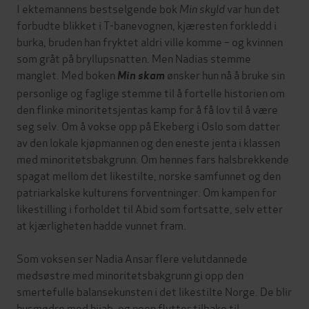
I ektemannens bestselgende bok
Min skyld
var hun det
forbudte blikket i T-banevognen, kjæresten forkledd i
burka, bruden han fryktet aldri ville komme – og kvinnen
som gråt på bryllupsnatten. Men Nadias stemme
manglet. Med boken
ønsker hun nå å bruke sin
Min skam
personlige og faglige stemme til å fortelle historien om
den flinke minoritetsjentas kamp for å få lov til å være
seg selv. Om å vokse opp på Ekeberg i Oslo som datter
av den lokale kjøpmannen og den eneste jenta i klassen
med minoritetsbakgrunn. Om hennes fars halsbrekkende
spagat mellom det likestilte, norske samfunnet og den
patriarkalske kulturens forventninger. Om kampen for
likestilling i forholdet til Abid som fortsatte, selv etter
at kjærligheten hadde vunnet fram.
Som voksen ser Nadia Ansar flere velutdannede
medsøstre med minoritetsbakgrunn gi opp den
smertefulle balansekunsten i det likestilte Norge. De blir
husmødre med hijab, og noen flytter tilbake til