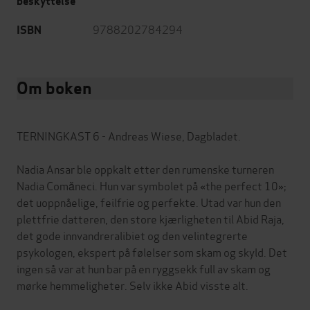
beskyttelse
9788202784294
ISBN
Om boken
TERNINGKAST 6 - Andreas Wiese, Dagbladet.
Nadia Ansar ble oppkalt etter den rumenske turneren
Nadia Comăneci. Hun var symbolet på «the perfect 10»;
det uoppnåelige, feilfrie og perfekte. Utad var hun den
plettfrie datteren, den store kjærligheten til Abid Raja,
det gode innvandreralibiet og den velintegrerte
psykologen, ekspert på følelser som skam og skyld. Det
ingen så var at hun bar på en ryggsekk full av skam og
mørke hemmeligheter. Selv ikke Abid visste alt.