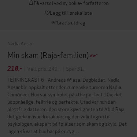
Få varsel ved ny bok av forfatteren
Legg til i ønskeliste
Gratis utdrag
Nadia Ansar
Min skam
(Raja-familien)
218,-
|
Veil. pris: 249,-
|
Spar 31,-
TERNINGKAST 6 - Andreas Wiese, Dagbladet. Nadia
Ansar ble oppkalt etter den rumenske turneren Nadia
Comăneci. Hun var symbolet på «the perfect 10»; det
uoppnåelige, feilfrie og perfekte. Utad var hun den
plettfrie datteren, den store kjærligheten til Abid Raja,
det gode innvandreralibiet og den velintegrerte
psykologen, ekspert på følelser som skam og skyld. Det
ingen så var at hun bar på en ryg…