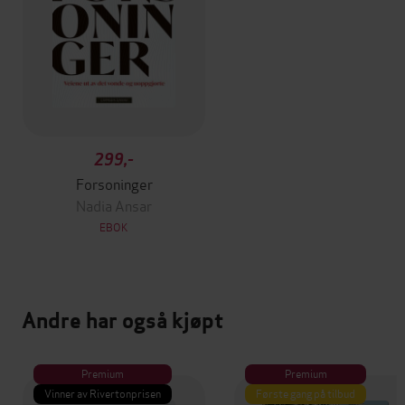
299,-
Forsoninger
Nadia Ansar
EBOK
Andre har også kjøpt
Premium
Premium
Vinner av Rivertonprisen
Første gang på tilbud