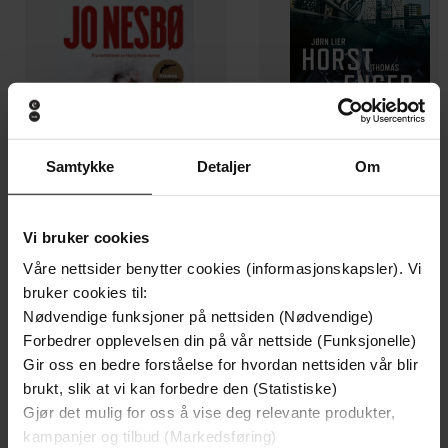
Samtykke
Detaljer
Om
Vi bruker cookies
199,-
349,-
Våre nettsider benytter cookies (informasjonskapsler). Vi
Minnesota
Utskudd
bruker cookies til:
Jo Nesbø
Jørn Lier Horst
Nødvendige funksjoner på nettsiden (Nødvendige)
Forbedrer opplevelsen din på vår nettside (Funksjonelle)
EBOK
EBOK
Gir oss en bedre forståelse for hvordan nettsiden vår blir
brukt, slik at vi kan forbedre den (Statistiske)
Gjør det mulig for oss å vise deg relevante produkter,
kampanjer og tilbud (Markedsføring)