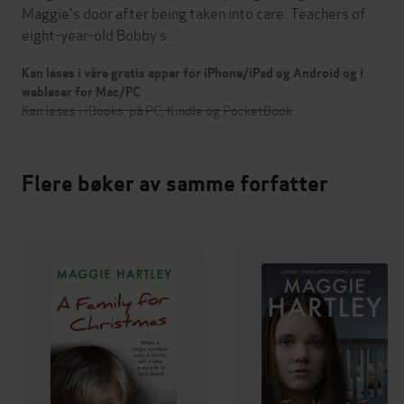
Maggie's door after being taken into care. Teachers of
eight-year-old Bobby s…
Kan leses i våre gratis apper for iPhone/iPad og Android og i
webleser for Mac/PC
Kan leses i iBooks, på PC, Kindle og PocketBook
Flere bøker av samme forfatter