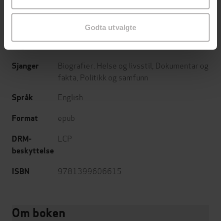
Maggie Hartley
(forfatter)
Forfattere
Seven Dials
Forlag
Godta utvalgte
17.08.2023
Utgitt
Biografier
,
Helse og livsstil
,
Dokumentar og
Sjanger
fakta
,
Politikk og samfunn
English
Språk
epub
Format
LCP
DRM-
beskyttelse
9781399606615
ISBN
Om boken