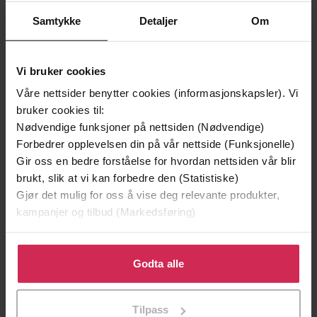
Samtykke
Detaljer
Om
Vi bruker cookies
Våre nettsider benytter cookies (informasjonskapsler). Vi
bruker cookies til:
Nødvendige funksjoner på nettsiden (Nødvendige)
Forbedrer opplevelsen din på vår nettside (Funksjonelle)
199,-
349,-
Gir oss en bedre forståelse for hvordan nettsiden vår blir
Minnesota
Utskudd
brukt, slik at vi kan forbedre den (Statistiske)
Jo Nesbø
Jørn Lier Horst
Gjør det mulig for oss å vise deg relevante produkter,
EBOK
EBOK
kampanjer og tilbud (Markedsføring)
Klikk på «Godta alle» for å gi oss ditt samtykke til å
bruke cookies for alle disse formålene. Du kan også
Godta alle
Bobby’s true story of neglect, secrets and
Undertittel
tilpasse ditt samtykke til spesifikke formål ved å klikke
abuse
på «Tilpass». Du kan når som helst trekke tilbake eller
Tilpass
endre ditt samtykke.