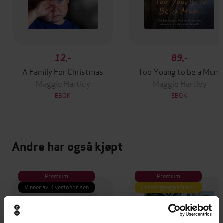
12,-
89,-
A Family For Christmas
Too Young to be a Mum
Maggie Hartley
Maggie Hartley
EBOK
EBOK
Andre har også kjøpt
Premium
Premium
Vinner av Rivertonprisen
Første gang på tilbud