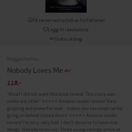
Få varsel ved ny bok av forfatteren
Legg til i ønskeliste
Gratis utdrag
Maggie Hartley
Nobody Loves Me
118,-
'Wow! I did not want this book to end. This story was
unlike any other' ⭐⭐⭐⭐⭐ Amazon reader review'Very
gripping and powerful read... makes you see what can be
going on behind closed doors' ⭐⭐⭐⭐⭐ Amazon reader
review'I'm very, very bad. I don't deserve to have nice
things. Nobody loves me.'Three young siblings arrive at