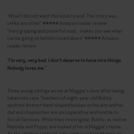
'Wow! I did not want this book to end. This story was
unlike any other'
Amazon reader review
⭐⭐⭐⭐⭐
'Very gripping and powerful read... makes you see what
can be going on behind closed doors'
Amazon
⭐⭐⭐⭐⭐
reader review
'I'm very, very bad. I don't deserve to have nice things.
Nobody loves me.'
Three young siblings arrive at Maggie's door after being
taken into care. Teachers of eight-year-old Bobby
spotted distinct hand-shaped bruises on his arm and his
dad and stepmother are uncooperative and hostile to
Social Services. While they investigate, Bobby, as well as
Melodie and Poppy, are looked after in Maggie's home.
As the children settle in, a thought won't let Maggie go.