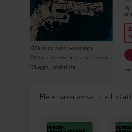
og 
er 
E
49
Få varsel ved ny bok i serien
Få varsel ved ny bok av forfatteren
Legg til i ønskeliste
Kan 
Flere bøker av samme forfat