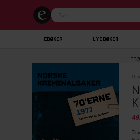
EBØKER
LYDBØKER
EBØ
Div
N
K
49
Tru
Nor