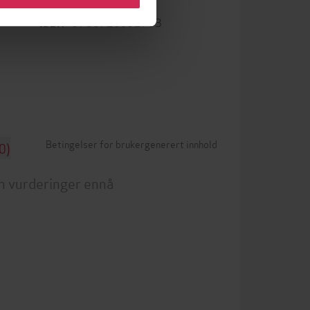
9788726092783
ISBN
Betingelser for brukergenerert innhold
0)
n vurderinger ennå