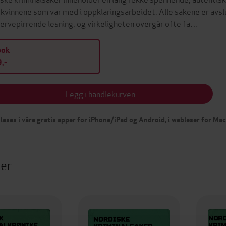
-kvinnene som var med i oppklaringsarbeidet. Alle sakene er avsl
nervepirrende lesning, og virkeligheten overgår ofte fa…
bok
,-
Legg i handlekurven
leses i våre gratis apper for iPhone/iPad og Android, i webleser for Ma
ter