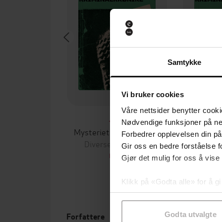
Samtykke
Vi bruker cookies
Våre nettsider benytter cooki
20,-
Nødvendige funksjoner på ne
Mysteriet ved Arkusjärvi
Oper
Forbedrer opplevelsen din på
Diverse forfattere
Divers
Gir oss en bedre forståelse fo
EBOK
Gjør det mulig for oss å vise
Klikk på «Godta alle» for å gi
samtykke til spesifikke formå
Godta utvalgte
Forfattere
Leng