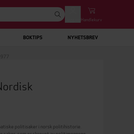
Logg inn
Handlekurv
BOKTIPS
NYHETSBREV
1977
Nordisk
tiske politisaker i norsk politihistorie.
e saker, som er skrevet av politimennene