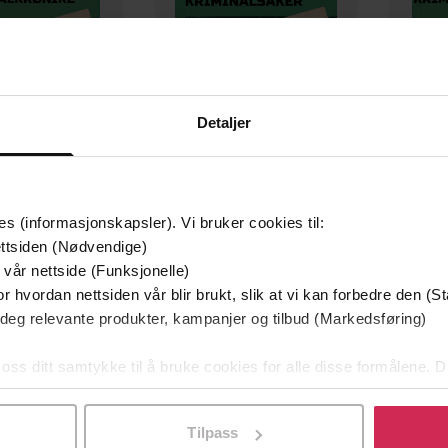
Detaljer
es (informasjonskapsler). Vi bruker cookies til:
20,-
49,-
ttsiden (Nødvendige)
asjon Gilde
Nordiske Kriminalsaker 1980
Kidna
 vår nettside (Funksjonelle)
e forfattere
Diverse forfattere
Div
r hvordan nettsiden vår blir brukt, slik at vi kan forbedre den (St
EBOK
EBOK
 deg relevante produkter, kampanjer og tilbud (Markedsføring)
 oss ditt samtykke til å bruke cookies for alle disse formålene. D
l ved å klikke på «Tilpass». Du kan når som helst trekke tilbake
Tilpass
95
sider
Nordisk Kriminalkrønike
de
Serie