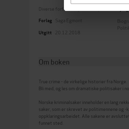
Diverse forfattere
(forfatter)
Sjang
Saga Egmont
Biogr
Forlag
Polit
20.12.2018
Utgitt
Om boken
True crime - de virkelige historier fra Norge.
Bli med, og les om dramatiske politisaker i no
Norske kriminalsaker inneholder en lang rek
saker, som er skrevet av politimennene og -
oppklaringsarbeidet. Alle sakene er avslutte
funnet sted.