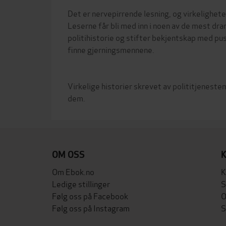
Det er nervepirrende lesning, og virkelighet
Leserne får bli med inn i noen av de mest dr
politihistorie og stifter bekjentskap med pus
finne gjerningsmennene.
Virkelige historier skrevet av polititjenes
OM OSS
Om Ebok.no
K
Ledige stillinger
S
Følg oss på Facebook
O
Følg oss på Instagram
S