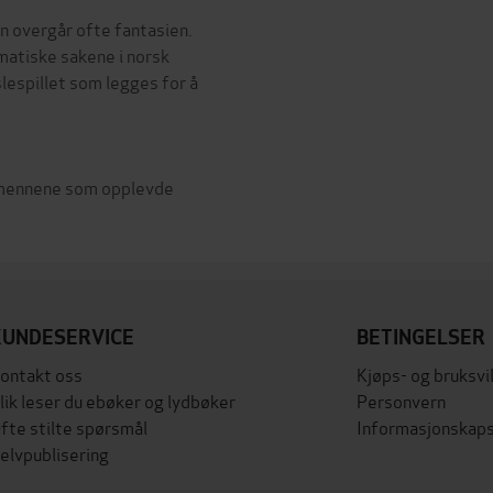
en overgår ofte fantasien.
amatiske sakene i norsk
lespillet som legges for å
temennene som opplevde
KUNDESERVICE
BETINGELSER
ontakt oss
Kjøps- og bruksvi
lik leser du ebøker og lydbøker
Personvern
fte stilte spørsmål
Informasjonskaps
elvpublisering