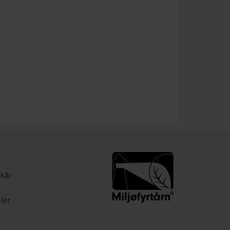
lkår
ler