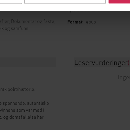
Bokmål
er
Språk
afier
,
Dokumentar og fakta
,
epub
Format
ikk og samfunn
Leservurderinger
(
Inge
rsk politihistorie.
ke spennende, autentiske
kvinnene som var med i
t, og domsfellelse har