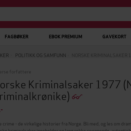
FAGBØKER
EBOK PREMIUM
GAVEKORT
KER
POLITIKK OG SAMFUNN
NORSKE KRIMINALSAKER 
erse forfattere
orske Kriminalsaker 1977
(
riminalkrønike)
,-
e crime - de virkelige historier fra Norge. Bli med, og les om drama
ske kriminalsaker inneholder en lang rekke spennende, autentisk