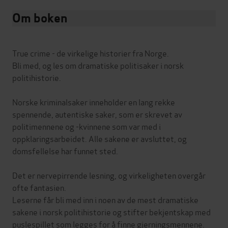
Om boken
True crime - de virkelige historier fra Norge.
Bli med, og les om dramatiske politisaker i norsk
politihistorie.
Norske kriminalsaker inneholder en lang rekke
spennende, autentiske saker, som er skrevet av
politimennene og -kvinnene som var med i
oppklaringsarbeidet. Alle sakene er avsluttet, og
domsfellelse har funnet sted.
Det er nervepirrende lesning, og virkeligheten overgår
ofte fantasien.
Leserne får bli med inn i noen av de mest dramatiske
sakene i norsk politihistorie og stifter bekjentskap med
puslespillet som legges for å finne gjerningsmennene.