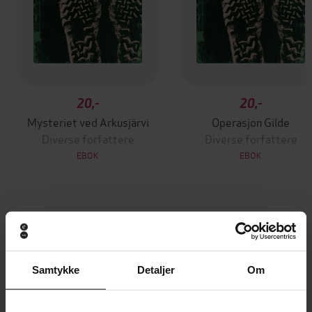
20,-
20,-
Mysteriet ved Arkusjärvi
Operasjon Gilde
Diverse forfattere
Diverse forfattere
EBOK
EBOK
Andre har også kjøpt
Premium
Samtykke
Detaljer
Om