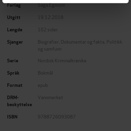
Saga Egmont
Forlag
19.12.2018
Utgitt
102
sider
Lengde
Biografier
,
Dokumentar og fakta
,
Politikk
Sjanger
og samfunn
Nordisk Kriminalkrønike
Serie
Bokmål
Språk
epub
Format
Vannmerket
DRM-
beskyttelse
9788726093087
ISBN