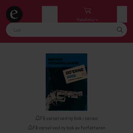
Logg inn
Handlekurv
Meny
Få varsel ved ny bok i serien
Få varsel ved ny bok av forfatteren