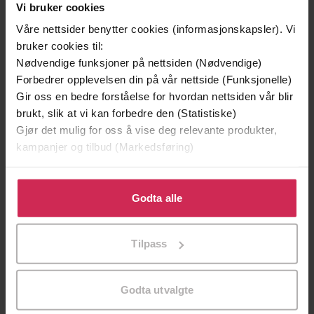
Vi bruker cookies
Våre nettsider benytter cookies (informasjonskapsler). Vi
bruker cookies til:
Nødvendige funksjoner på nettsiden (Nødvendige)
Forbedrer opplevelsen din på vår nettside (Funksjonelle)
Gir oss en bedre forståelse for hvordan nettsiden vår blir
brukt, slik at vi kan forbedre den (Statistiske)
Gjør det mulig for oss å vise deg relevante produkter,
kampanjer og tilbud (Markedsføring)
249,-
449,-
Klikk på «Godta alle» for å gi oss ditt samtykke til å
Sapiens
Hvitekrist
bruke cookies for alle disse formålene. Du kan også
Godta alle
Yuval Noah Harari
Tore Skeie
tilpasse ditt samtykke til spesifikke formål ved å klikke
EBOK
LYDBOK
på «Tilpass». Du kan når som helst trekke tilbake eller
Tilpass
endre ditt samtykke.
Godta utvalgte
Diverse forfattere
(forfatter)
Forfattere