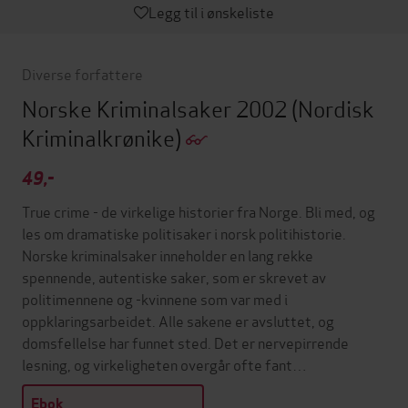
Legg til i ønskeliste
Diverse forfattere
Norske Kriminalsaker 2002
(Nordisk
Kriminalkrønike)
49,-
True crime - de virkelige historier fra Norge. Bli med, og
les om dramatiske politisaker i norsk politihistorie.
Norske kriminalsaker inneholder en lang rekke
spennende, autentiske saker, som er skrevet av
politimennene og -kvinnene som var med i
oppklaringsarbeidet. Alle sakene er avsluttet, og
domsfellelse har funnet sted. Det er nervepirrende
lesning, og virkeligheten overgår ofte fant…
Ebok