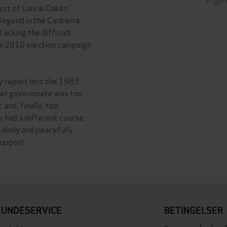
est of Laurie Oakes'
 legend in the Canberra
 asking the difficult
he 2010 election campaign
y report into the 1983
aser government was too
and, finally, too
e had a different course:
almly and peacefully
support.
KUNDESERVICE
BETINGELSER