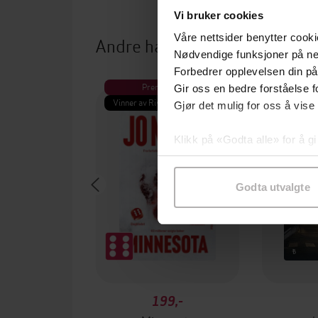
Vi bruker cookies
Våre nettsider benytter cooki
Andre har også kjøpt
Nødvendige funksjoner på ne
Forbedrer opplevelsen din på
Premium
Pre
Gir oss en bedre forståelse fo
Vinner av Rivertonprisen
Første gan
Gjør det mulig for oss å vise
Klikk på «Godta alle» for å gi
samtykke til spesifikke formå
Godta utvalgte
199,-