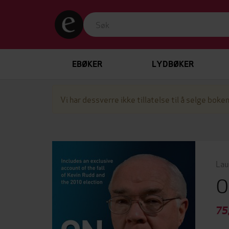
EBØKER
LYDBØKER
Vi har dessverre ikke tillatelse til å selge boken
Lau
O
75