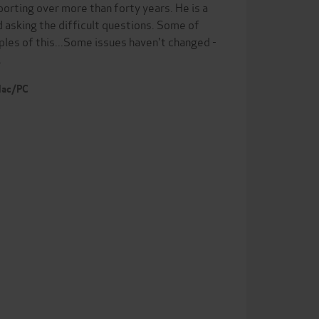
orting over more than forty years. He is a
d asking the difficult questions. Some of
les of this...Some issues haven't changed -
…
 Mac/PC