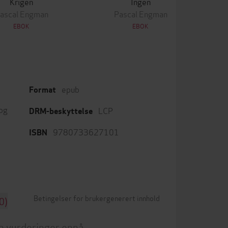
Krigen
Ingen
ascal Engman
Pascal Engman
EBOK
EBOK
epub
Format
 og
LCP
DRM-beskyttelse
9780733627101
ISBN
Betingelser for brukergenerert innhold
0)
n vurderinger ennå