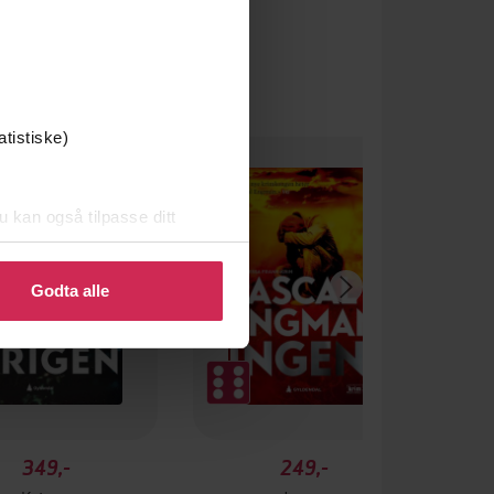
atistiske)
u kan også tilpasse ditt
 eller endre ditt samtykke.
Godta alle
349,-
249,-