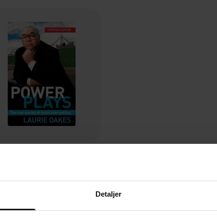
79,-
Power Plays
Laurie Oakes
EBOK
Detaljer