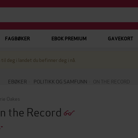
FAGBØKER
EBOK PREMIUM
GAVEKORT
 til deg i landet du befinner deg i nå.
EBØKER
POLITIKK OG SAMFUNN
ON THE RECORD
rie Oakes
n the Record
,-