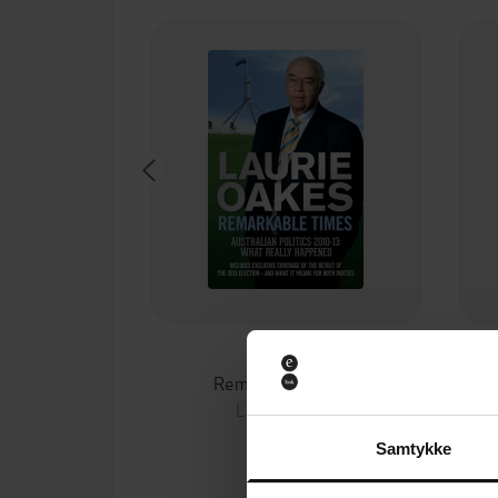
75,-
Remarkable Times
Laurie Oakes
EBOK
Samtykke