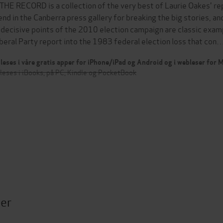
THE RECORD is a collection of the very best of Laurie Oakes' rep
end in the Canberra press gallery for breaking the big stories, an
 decisive points of the 2010 election campaign are classic examp
iberal Party report into the 1983 federal election loss that con
leses i våre gratis apper for iPhone/iPad og Android og i webleser for
leses i iBooks, på PC, Kindle og PocketBook
ter