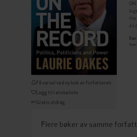
ON 
leg
the
a L
Kan 
Kan 
Få varsel ved ny bok av forfatteren
Legg til i ønskeliste
Gratis utdrag
Flere bøker av samme forfat