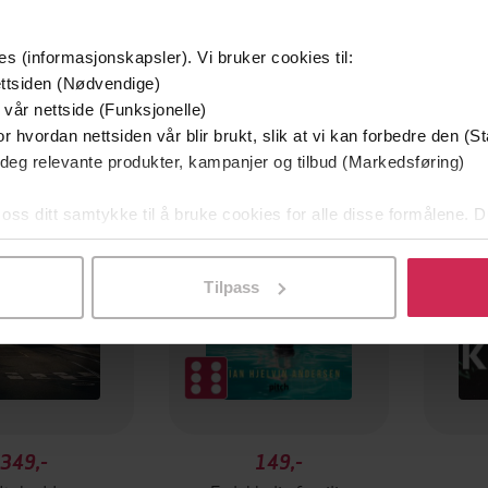
es (informasjonskapsler). Vi bruker cookies til:
ttsiden (Nødvendige)
 vår nettside (Funksjonelle)
mium
Premium
r hvordan nettsiden vår blir brukt, slik at vi kan forbedre den (St
g på tilbud
 deg relevante produkter, kampanjer og tilbud (Markedsføring)
 oss ditt samtykke til å bruke cookies for alle disse formålene. D
l ved å klikke på «Tilpass». Du kan når som helst trekke tilbake
Tilpass
349,-
149,-