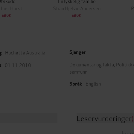
Utskudd
En lykkelig familie
 Lier Horst
Stian Hjelvin Andersen
P
EBOK
EBOK
Hachette Australia
Sjanger
g
Dokumentar og fakta
,
Politikk
01.11.2010
t
samfunn
English
Språk
Leservurderinger
(
Inge