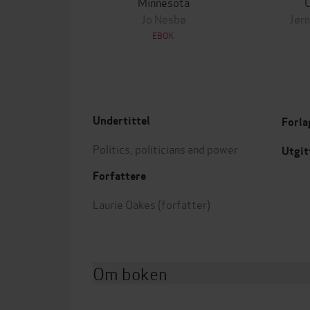
Minnesota
Jo Nesbø
Jørn
EBOK
Undertittel
Forla
Politics, politicians and power
Utgit
Forfattere
Laurie Oakes
(forfatter)
Om boken