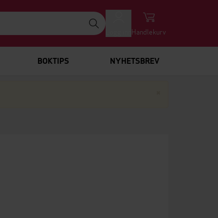
Logg inn
Handlekurv
BOKTIPS
NYHETSBREV
Lukk
×