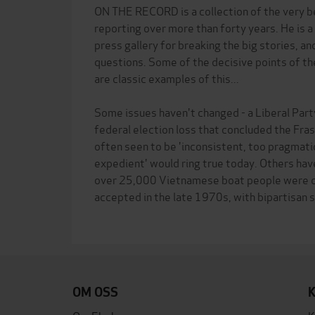
ON THE RECORD is a collection of the very b
reporting over more than forty years. He is a
press gallery for breaking the big stories, and
questions. Some of the decisive points of t
are classic examples of this...
Some issues haven't changed - a Liberal Part
federal election loss that concluded the Fr
often seen to be 'inconsistent, too pragmatic 
expedient' would ring true today. Others hav
over 25,000 Vietnamese boat people were c
accepted in the late 1970s, with bipartisan 
OM OSS