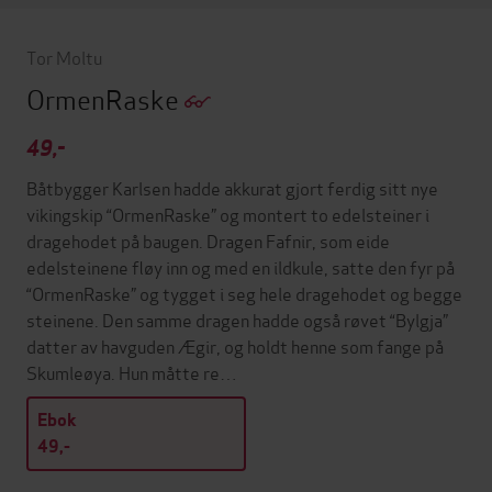
Tor Moltu
OrmenRaske
49,-
Båtbygger Karlsen hadde akkurat gjort ferdig sitt nye
vikingskip “OrmenRaske” og montert to edelsteiner i
dragehodet på baugen. Dragen Fafnir, som eide
edelsteinene fløy inn og med en ildkule, satte den fyr på
“OrmenRaske” og tygget i seg hele dragehodet og begge
steinene. Den samme dragen hadde også røvet “Bylgja”
datter av havguden Ægir, og holdt henne som fange på
Skumleøya. Hun måtte re…
Ebok
49,-