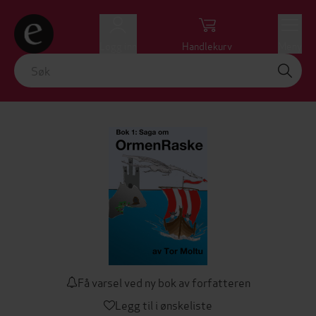
Logg inn
Handlekurv
Meny
Få varsel ved ny bok av forfatteren
Legg til i ønskeliste