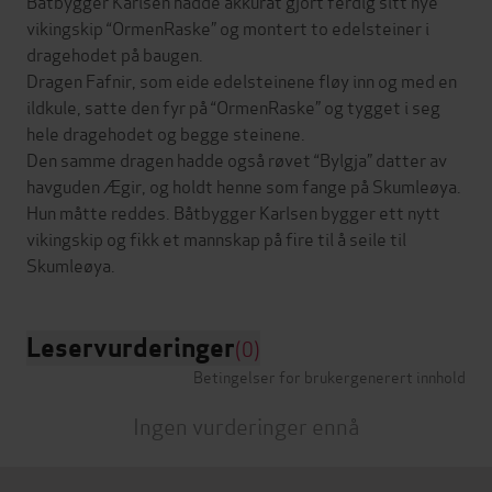
Båtbygger Karlsen hadde akkurat gjort ferdig sitt nye
vikingskip “OrmenRaske” og montert to edelsteiner i
dragehodet på baugen.
Dragen Fafnir, som eide edelsteinene fløy inn og med en
ildkule, satte den fyr på “OrmenRaske” og tygget i seg
hele dragehodet og begge steinene.
Den samme dragen hadde også røvet “Bylgja” datter av
havguden Ægir, og holdt henne som fange på Skumleøya.
Hun måtte reddes. Båtbygger Karlsen bygger ett nytt
vikingskip og fikk et mannskap på fire til å seile til
Leservurderinger
(0)
Betingelser for brukergenerert innhold
Ingen vurderinger ennå