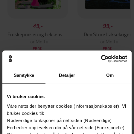
49,-
99,-
Froskeprinsen og heksens forbannelse
Den Store Laksekrigen
Tor Moltu
Tor Moltu
EBOK
EBOK
Samtykke
Detaljer
Om
Andre har også kjøpt
Vi bruker cookies
Premium
Premium
Vinner av Rivertonprisen
Første gang på tilbud
Våre nettsider benytter cookies (informasjonskapsler). Vi
bruker cookies til:
Nødvendige funksjoner på nettsiden (Nødvendige)
Forbedrer opplevelsen din på vår nettside (Funksjonelle)