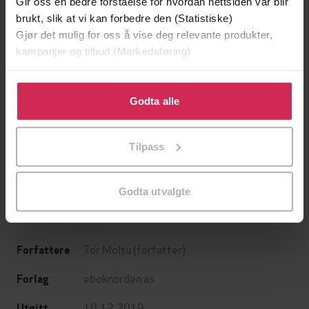
Gir oss en bedre forståelse for hvordan nettsiden vår blir
brukt, slik at vi kan forbedre den (Statistiske)
Gjør det mulig for oss å vise deg relevante produkter,
kampanjer og tilbud (Markedsføring)
Klikk på «Godta alle» for å gi oss ditt samtykke til å
bruke cookies for alle disse formålene. Du kan også
Godta alle
tilpasse ditt samtykke til spesifikke formål ved å klikke
199,-
349,-
på «Tilpass». Du kan når som helst trekke tilbake eller
Minnesota
Utskudd
Tilpass
endre ditt samtykke.
Jo Nesbø
Jørn Lier Horst
EBOK
EBOK
Godta utvalgte
Tor Moltu
(forfatter)
Forfattere
eboknorden as
Forlag
10.12.2019
Utgitt