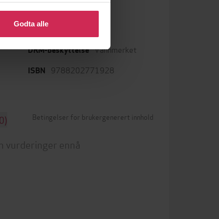
 eller endre ditt samtykke.
Bokmål
Språk
Godta alle
epub
Format
 og
Vannmerket
DRM-beskyttelse
9788202771928
ISBN
Betingelser for brukergenerert innhold
0)
n vurderinger ennå