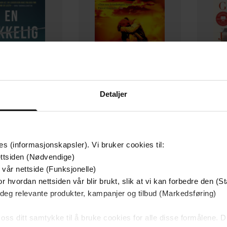
Detaljer
149,-
249,-
es (informasjonskapsler). Vi bruker cookies til:
kelig familie
Ingen
Ga
ttsiden (Nødvendige)
jelvin Andersen
Pascal Engman
Ni
 vår nettside (Funksjonelle)
EBOK
EBOK
r hvordan nettsiden vår blir brukt, slik at vi kan forbedre den (St
 deg relevante produkter, kampanjer og tilbud (Markedsføring)
 oss ditt samtykke til å bruke cookies for alle disse formålene. D