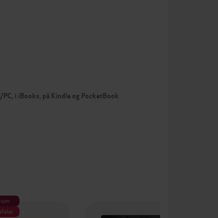
c/PC, i iBooks, på Kindle og PocketBook
ium
efaler