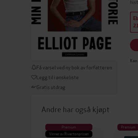
his
E
21
Kan 
Få varsel ved ny bok av forfatteren
Legg til i ønskeliste
Gratis utdrag
Andre har også kjøpt
Premium
Premium
Vinner av Rivertonprisen