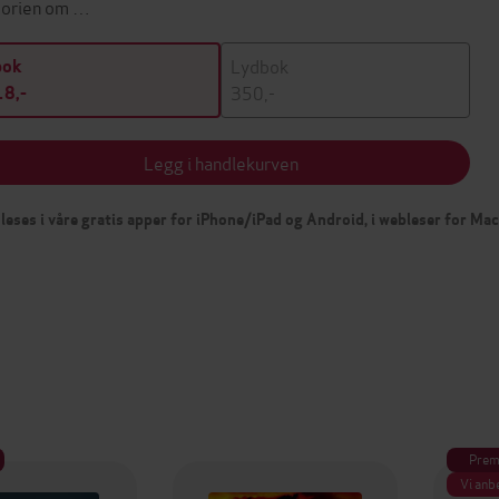
torien om …
Lydbok
bok
350,-
8,-
Legg i handlekurven
leses i våre gratis apper for iPhone/iPad og Android, i webleser for Ma
Prem
Vi anb