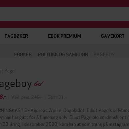
FAGBØKER
EBOK PREMIUM
GAVEKORT
EBØKER
POLITIKK OG SAMFUNN
PAGEBOY
iot Page
ageboy
8,-
|
Veil. pris: 249,-
|
Spar 31,-
NINGKAST 5 - Andreas Wiese, Dagbladet. Elliot Page’s selvbiogr
en han har gått for å finne seg selv. Elliot Page ble verdenskjent
 33-åring, i desember 2020, kom han ut som trans på Instagram. I