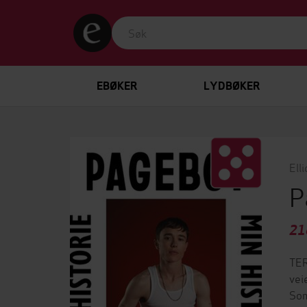
EBØKER
LYDBØKER
Ell
P
21
TER
vei
Som