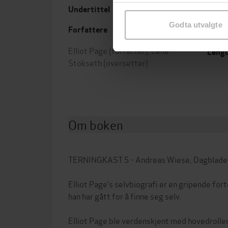
samtykke til spesifikke formå
min historie
Undertittel
Forla
Godta utvalgte
Forfattere
Utgit
Elliot Page
(forfatter),
Lene
Leng
Stokseth
(oversetter)
Om boken
TERNINGKAST 5 - Andreas Wiese, Dagblade
Elliot Page’s selvbiografi er en gripende for
han har gått for å finne seg selv.
Elliot Page ble verdenskjent med hovedroller