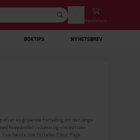
Logg inn
Handlekurv
BOKTIPS
NYHETSBREV
afi er en gripende fortelling om den lange
 med hovedroller i «Juno» og «Inception».
 sin første bok forteller Elliot Page