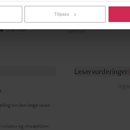
l ved å klikke på «Tilpass». Du kan når som helst trekke tilbake
Cappelen Damm
Sjanger
g
Tilpass
Kunst og kultur
,
Biografier
,
31.07.2023
t
Dokumentar og fakta
,
Politikk
268
sider
de
samfunn
Leservurderinger
(
Inge
t.
telling om den lange veien
 i «Juno» og «Inception».