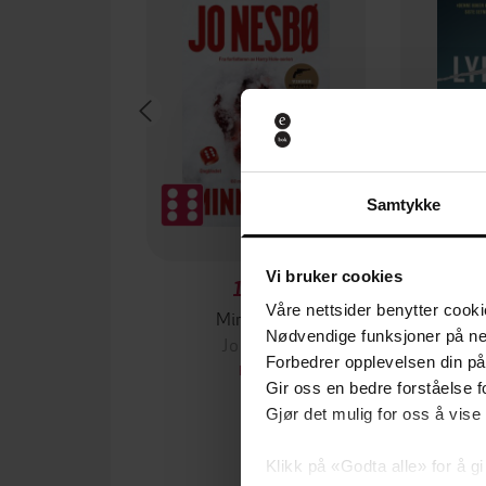
Samtykke
Vi bruker cookies
199,-
Våre nettsider benytter cooki
Minnesota
En lyk
Nødvendige funksjoner på ne
Jo Nesbø
Stian H
Forbedrer opplevelsen din på
EBOK
Gir oss en bedre forståelse fo
Gjør det mulig for oss å vise
Klikk på «Godta alle» for å gi