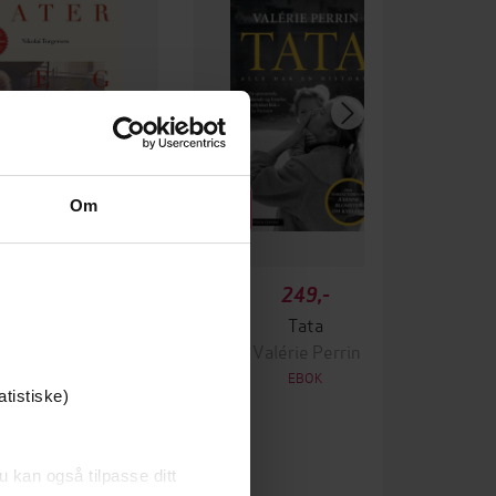
Om
329,-
249,-
ter jeg har levd
Tata
kolai Torgersen
Valérie Perrin
EBOK
EBOK
atistiske)
u kan også tilpasse ditt