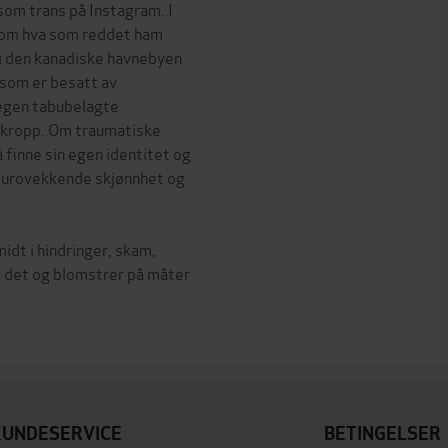
om trans på Instagram. I
en om hva som reddet ham
i den kanadiske havnebyen
 som er besatt av
 egen tabubelagte
 kropp. Om traumatiske
finne sin egen identitet og
d urovekkende skjønnhet og
idt i hindringer, skam,
 det og blomstrer på måter
KUNDESERVICE
BETINGELSER