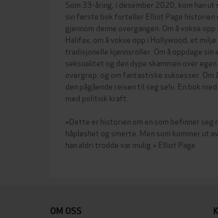
Som 33-åring, i desember 2020, kom han ut s
sin første bok forteller Elliot Page histori
gjennom denne overgangen. Om å vokse opp 
Halifax, om å vokse opp i Hollywood, et miljø
tradisjonelle kjønnsroller. Om å oppdage sin
seksualitet og den dype skammen over egen
overgrep, og om fantastiske suksesser. Om å 
den pågående reisen til seg selv. En bok me
med politisk kraft.
«Dette er historien om en som befinner seg m
håpløshet og smerte. Men som kommer ut av
han aldri trodde var mulig.» Elliot Page
OM OSS