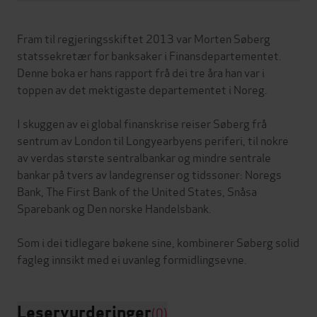
Fram til regjeringsskiftet 2013 var Morten Søberg
statssekretær for banksaker i Finansdepartementet.
Denne boka er hans rapport frå dei tre åra han var i
toppen av det mektigaste departementet i Noreg.
I skuggen av ei global finanskrise reiser Søberg frå
sentrum av London til Longyearbyens periferi, til nokre
av verdas største sentralbankar og mindre sentrale
bankar på tvers av landegrenser og tidssoner: Noregs
Bank, The First Bank of the United States, Snåsa
Sparebank og Den norske Handelsbank.
Som i dei tidlegare bøkene sine, kombinerer Søberg solid
Leservurderinger
(0)