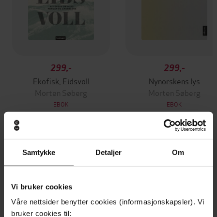
299,-
299,-
Ekofisk, Eidsvoll
Nynorskens lys
Morten Søberg
Morten Søberg
EBOK
EBOK
Andre har også kjøpt
Samtykke
Detaljer
Om
Premium
Vi bruker cookies
Våre nettsider benytter cookies (informasjonskapsler). Vi
bruker cookies til: