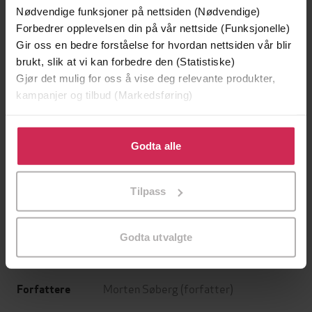
Nødvendige funksjoner på nettsiden (Nødvendige)
Forbedrer opplevelsen din på vår nettside (Funksjonelle)
Gir oss en bedre forståelse for hvordan nettsiden vår blir
brukt, slik at vi kan forbedre den (Statistiske)
Gjør det mulig for oss å vise deg relevante produkter,
kampanjer og tilbud (Markedsføring)
Klikk på «Godta alle» for å gi oss ditt samtykke til å
bruke cookies for alle disse formålene. Du kan også
Godta alle
249,-
449,-
tilpasse ditt samtykke til spesifikke formål ved å klikke
Sapiens
Hvitekrist
på «Tilpass». Du kan når som helst trekke tilbake eller
Tilpass
Yuval Noah Harari
Tore Skeie
endre ditt samtykke.
EBOK
LYDBOK
Godta utvalgte
Morten Søberg
(forfatter)
Forfattere