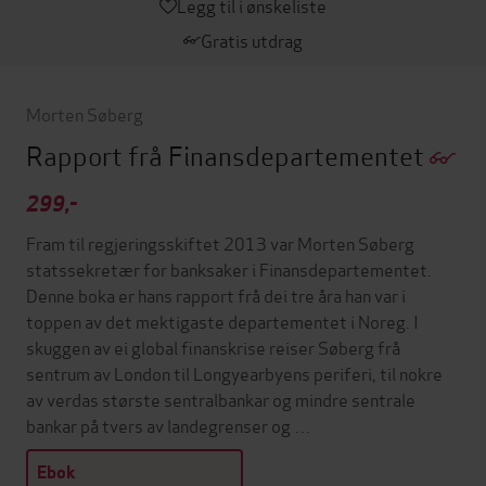
Legg til i ønskeliste
Gratis utdrag
Morten Søberg
Rapport frå Finansdepartementet
299,-
Fram til regjeringsskiftet 2013 var Morten Søberg
statssekretær for banksaker i Finansdepartementet.
Denne boka er hans rapport frå dei tre åra han var i
toppen av det mektigaste departementet i Noreg. I
skuggen av ei global finanskrise reiser Søberg frå
sentrum av London til Longyearbyens periferi, til nokre
av verdas største sentralbankar og mindre sentrale
bankar på tvers av landegrenser og …
Ebok