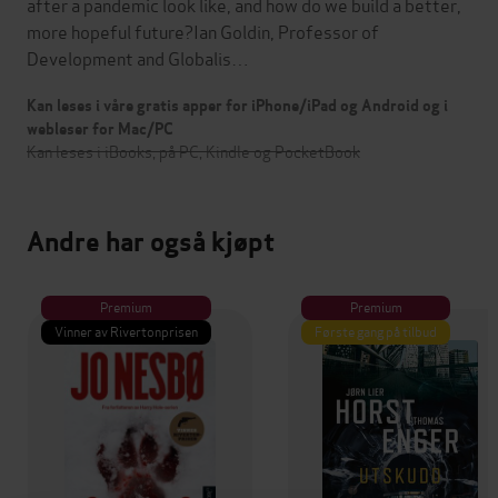
after a pandemic look like, and how do we build a better,
more hopeful future?Ian Goldin, Professor of
Development and Globalis…
Kan leses i våre gratis apper for iPhone/iPad og Android og i
webleser for Mac/PC
Kan leses i iBooks, på PC, Kindle og PocketBook
Andre har også kjøpt
Premium
Premium
Vinner av Rivertonprisen
Første gang på tilbud