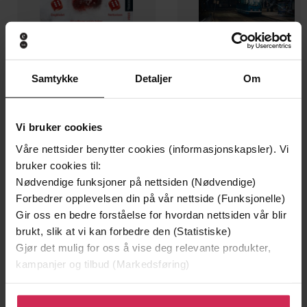
Samtykke
Detaljer
Om
199,-
349,-
Minnesota
Utskudd
Jo Nesbø
Jørn Lier Horst
Vi bruker cookies
EBOK
EBOK
Våre nettsider benytter cookies (informasjonskapsler). Vi
bruker cookies til:
Nødvendige funksjoner på nettsiden (Nødvendige)
Forbedrer opplevelsen din på vår nettside (Funksjonelle)
From Global Crisis to a Better World
Undertittel
Gir oss en bedre forståelse for hvordan nettsiden vår blir
brukt, slik at vi kan forbedre den (Statistiske)
Ian Goldin
(forfatter)
Forfattere
Gjør det mulig for oss å vise deg relevante produkter,
kampanjer og tilbud (Markedsføring)
Sceptre
Forlag
Klikk på «Godta alle» for å gi oss ditt samtykke til å
13.05.2021
Utgitt