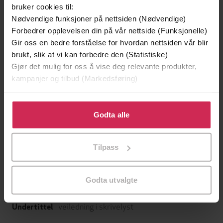
bruker cookies til:
Nødvendige funksjoner på nettsiden (Nødvendige)
Forbedrer opplevelsen din på vår nettside (Funksjonelle)
Gir oss en bedre forståelse for hvordan nettsiden vår blir
brukt, slik at vi kan forbedre den (Statistiske)
Gjør det mulig for oss å vise deg relevante produkter,
kampanjer og tilbud (Markedsføring)
Klikk på «Godta alle» for å gi oss ditt samtykke til å
249,-
bruke cookies for alle disse formålene. Du kan også
Godta alle
tilpasse ditt samtykke til spesifikke formål ved å klikke
Medusas flåte
på «Tilpass». Du kan når som helst trekke tilbake eller
Franzobel
Tilpass
endre ditt samtykke.
EBOK
Godta utvalgte
veiledning i skrivelyst
Undertittel