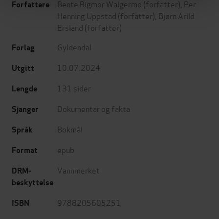
Bente Rigmor Walgermo
(forfatter),
Per
Forfattere
Henning Uppstad
(forfatter),
Bjørn Arild
Ersland
(forfatter)
Gyldendal
Forlag
10.07.2024
Utgitt
131
sider
Lengde
Dokumentar og fakta
Sjanger
Bokmål
Språk
epub
Format
Vannmerket
DRM-
beskyttelse
9788205605251
ISBN