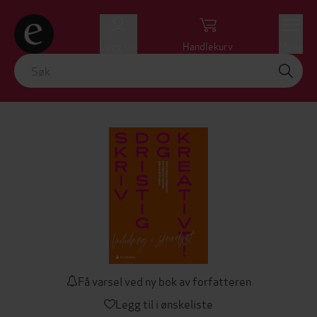
Logg inn
Handlekurv
Meny
Få varsel ved ny bok av forfatteren
Legg til i ønskeliste