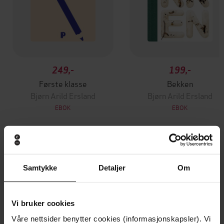
249,-
199,-
Første klasse
Bekken
Bjørn Arild Ersland
Bjørn Arild Ersland
EBOK
EBOK
Andre har også kjøpt
Samtykke
Detaljer
Om
Vi bruker cookies
Våre nettsider benytter cookies (informasjonskapsler). Vi