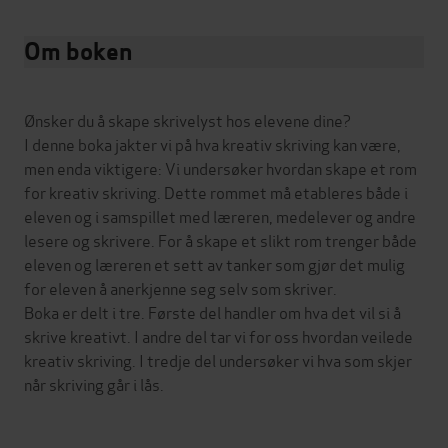
Om boken
Ønsker du å skape skrivelyst hos elevene dine?
I denne boka jakter vi på hva kreativ skriving kan være,
men enda viktigere: Vi undersøker hvordan skape et rom
for kreativ skriving. Dette rommet må etableres både i
eleven og i samspillet med læreren, medelever og andre
lesere og skrivere. For å skape et slikt rom trenger både
eleven og læreren et sett av tanker som gjør det mulig
for eleven å anerkjenne seg selv som skriver.
Boka er delt i tre. Første del handler om hva det vil si å
skrive kreativt. I andre del tar vi for oss hvordan veilede
kreativ skriving. I tredje del undersøker vi hva som skjer
når skriving går i lås.