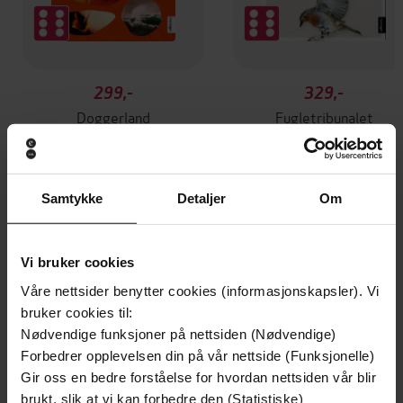
299,-
329,-
Doggerland
Fugletribunalet
Agnes Ravatn
Agnes Ravatn
EBOK
EBOK
Samtykke
Detaljer
Om
Andre har også kjøpt
Vi bruker cookies
Våre nettsider benytter cookies (informasjonskapsler). Vi
bruker cookies til:
Nødvendige funksjoner på nettsiden (Nødvendige)
Forbedrer opplevelsen din på vår nettside (Funksjonelle)
Gir oss en bedre forståelse for hvordan nettsiden vår blir
brukt, slik at vi kan forbedre den (Statistiske)