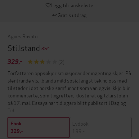
Legg til i ønskeliste
Gratis utdrag
Agnes Ravatn
Stillstand
329,-
(2)
Forfattaren oppsøkjer situasjonar der ingenting skjer. På
slentrande vis, iblanda mild sosial angst tek ho oss med
til stader i det norske samfunnet som vanlegvis ikkje blir
kommenterte, som tingretten, klosteret og talarstolen
på 17. mai. Essaya har tidlegare blitt publisert i Dag og
Tid.
Lydbok
Ebok
199,-
329,-