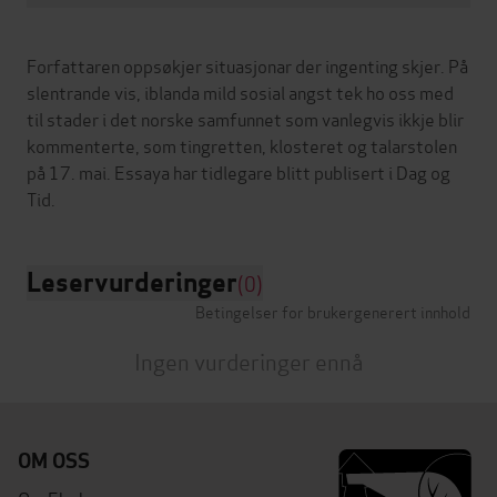
Forfattaren oppsøkjer situasjonar der ingenting skjer. På
slentrande vis, iblanda mild sosial angst tek ho oss med
til stader i det norske samfunnet som vanlegvis ikkje blir
kommenterte, som tingretten, klosteret og talarstolen
på 17. mai. Essaya har tidlegare blitt publisert i Dag og
Leservurderinger
(0)
Betingelser for brukergenerert innhold
Ingen vurderinger ennå
OM OSS