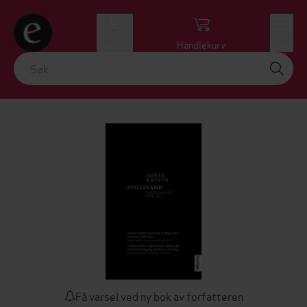
Logg inn
Handlekurv
Meny
Få varsel ved ny bok av forfatteren