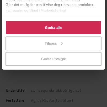
Gjør det mulig for oss å vise deg relevante produkter,
kampanjer og tilbud (Markedsføring)
Klikk på «Godta alle» for å gi oss ditt samtykke til å
bruke cookies for alle disse formålene. Du kan også
Godta alle
tilpasse ditt samtykke til spesifikke formål ved å klikke
på «Tilpass». Du kan når som helst trekke tilbake eller
Tilpass
endre ditt samtykke.
329,-
199,-
Fugletribunalet
Tante Ulrikkes vei
Agnes Ravatn
Zeshan Shakar
Godta utvalgte
EBOK
EBOK
sivilisasjonskritikk på lågt nivå
Undertittel
Agnes Ravatn
(forfatter)
Forfattere